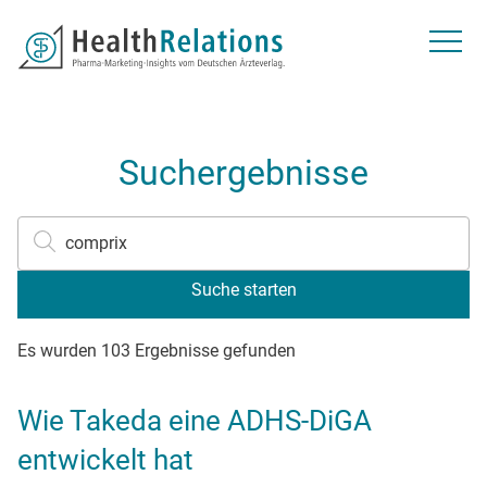
Über uns
Kontakt
Newsletter
Gespeicherte Beiträge
Suchfeld
Suchergebnisse
Suchen
Suchfeld
Suche starten
Es wurden 103 Ergebnisse gefunden
Wie Takeda eine ADHS-DiGA
entwickelt hat