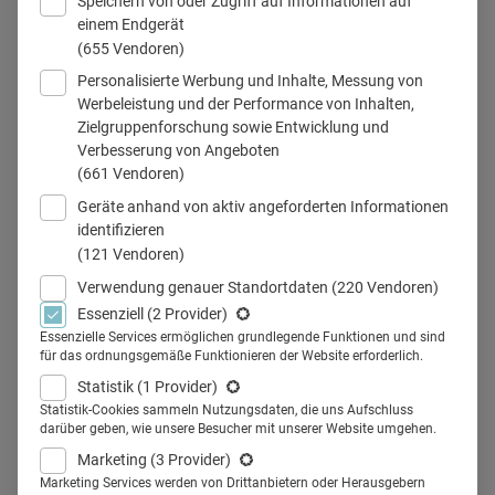
Speichern von oder Zugriff auf Informationen auf
einem Endgerät
(655 Vendoren)
Personalisierte Werbung und Inhalte, Messung von
Werbeleistung und der Performance von Inhalten,
Teilen
Zielgruppenforschung sowie Entwicklung und
Verbesserung von Angeboten
(661 Vendoren)
Geräte anhand von aktiv angeforderten Informationen
identifizieren
Die nachrückenden Ärzte sind mit
(121 Vendoren)
dem Smartphone groß
Verwendung genauer Standortdaten
(220 Vendoren)
Essenziell
(2 Provider)
geworden. Das verändert auch
Essenzielle Services ermöglichen grundlegende Funktionen und sind
für das ordnungsgemäße Funktionieren der Website erforderlich.
die HR-Branche. Wer Talente über
Statistik
(1 Provider)
das Netz finden will, muss auch
Statistik-Cookies sammeln Nutzungsdaten, die uns Aufschluss
darüber geben, wie unsere Besucher mit unserer Website umgehen.
Facebook und Co. in die Strategie
Marketing
(3 Provider)
Marketing Services werden von Drittanbietern oder Herausgebern