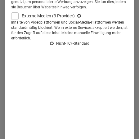
einbinden. Social Media
genutzt, um personalisierte Werbung anzuzeigen. Sie tun dies, indem
sie Besucher über Websites hinweg verfolgen.
Recruiting 2.0: So geht
Externe Medien
(3 Provider)
Personalsuche heute.
Inhalte von Videoplattformen und Social-Media-Plattformen werden
standardmäßig blockiert. Wenn externe Services akzeptiert werden, ist
für den Zugriff auf diese Inhalte keine manuelle Einwilligung mehr
erforderlich.
N
ahezu
80 Prozent der 18- 24-Jährigen
nutzen für ihre
Nicht-TCF-Standard
Jobsuche mobile Geräte.
Im Alter zwischen 24 und 28
Jahren sind es ganze 74 Prozent. Und selbst die
Altersgruppe 35 plus greift mehrheitlich (52 Prozent) zum
Tablet bei der Stellenrecherche.
Zahlen, auf die Personaler
reagieren.
59 Prozent von ihnen binden Social Media
Recruiting in ihre Maßnahmen ein.
Das verändert die
Mechanismen im HR-System maßgeblich, zudem
Healthcare-Unternehmen wie beispielsweise Kliniken im
War of Talents verstärkt um medizinischen Nachwuchs
werben müssen.
Social Media hat entscheidende Vorteile
im Recruiting – aber birgt auch Gefahren.