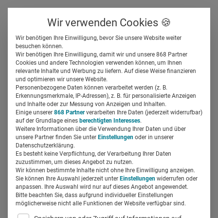
Über uns
Kontakt
Wir verwenden Cookies 🍪
Newsletter
Gespeicherte Beiträge
Wir benötigen Ihre Einwilligung, bevor Sie unsere Website weiter
Suchfeld
besuchen können.
Wir benötigen Ihre Einwilligung, damit wir und unsere 868 Partner
Do’s and Dont’s: Social Media
Cookies und andere Technologien verwenden können, um Ihnen
relevante Inhalte und Werbung zu liefern. Auf diese Weise finanzieren
Recruiting 2.0
Suchen
und optimieren wir unsere Website.
Personenbezogene Daten können verarbeitet werden (z. B.
Erkennungsmerkmale, IP-Adressen), z. B. für personalisierte Anzeigen
Regine Marxen
und Inhalte oder zur Messung von Anzeigen und Inhalten.
29.06.2016
2 Min Lesezeit
Einige unserer
868 Partner
verarbeiten Ihre Daten (jederzeit widerrufbar)
auf der Grundlage eines
berechtigten Interesses
.
Weitere Informationen über die Verwendung Ihrer Daten und über
unsere Partner finden Sie unter
Einstellungen
oder in unserer
Datenschutzerklärung.
Es besteht keine Verpflichtung, der Verarbeitung Ihrer Daten
zuzustimmen, um dieses Angebot zu nutzen.
Wir können bestimmte Inhalte nicht ohne Ihre Einwilligung anzeigen.
Sie können Ihre Auswahl jederzeit unter
Einstellungen
widerrufen oder
anpassen. Ihre Auswahl wird nur auf dieses Angebot angewendet.
Bitte beachten Sie, dass aufgrund individueller Einstellungen
möglicherweise nicht alle Funktionen der Website verfügbar sind.