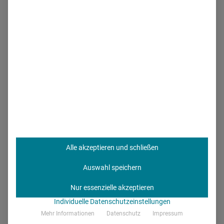
persönlichen Bildern, Kurzfilmen, GIFs oder Statements als
moderner Arbeitgeber positionieren.
Doch Employer
Branding in Social Media verlangt konstanten Input und
regelmäßig neuen, qualitativ hochwertigen Content.
Wer
nur dann postet, wenn er Personal sucht, wirkt wenig
glaubwürdig und verliert an Marken-Power.
Alle akzeptieren und schließen
Auswahl speichern
Nur essenzielle akzeptieren
Individuelle Datenschutzeinstellungen
Mehr Informationen
Datenschutz
Impressum