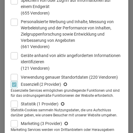
Speichern von oder Zugriff auf Informationen auf
einem Endgerät
(655 Vendoren)
Personalisierte Werbung und Inhalte, Messung von
Werbeleistung und der Performance von Inhalten,
Zielgruppenforschung sowie Entwicklung und
Rakete
Verbesserung von Angeboten
(661 Vendoren)
Geräte anhand von aktiv angeforderten Informationen
identifizieren
Teilen
(121 Vendoren)
Verwendung genauer Standortdaten
(220 Vendoren)
Wie kann in Zeiten der Pandemie ein erfolgreicher
Essenziell
(2 Provider)
Essenzielle Services ermöglichen grundlegende Funktionen und sind
Produktlaunch gelingen? AstraZeneca macht es vor, mit
für das ordnungsgemäße Funktionieren der Website erforderlich.
dem Medikament CALQUENCE, das zur Behandlung der
Statistik
(1 Provider)
chronischen lymphatischen Leukämie (CLL) eingesetzt
Statistik-Cookies sammeln Nutzungsdaten, die uns Aufschluss
darüber geben, wie unsere Besucher mit unserer Website umgehen.
wird.
Marketing
(3 Provider)
Im Interview berichten Dr. Lasse Korff, Brand Lead
Marketing Services werden von Drittanbietern oder Herausgebern