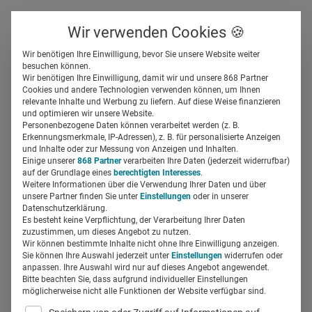
Über uns
Kontakt
Wir verwenden Cookies 🍪
Newsletter
Gespeicherte Beiträge
Wir benötigen Ihre Einwilligung, bevor Sie unsere Website weiter
Suchfeld
besuchen können.
Wir benötigen Ihre Einwilligung, damit wir und unsere 868 Partner
„In der digitalen
Cookies und andere Technologien verwenden können, um Ihnen
relevante Inhalte und Werbung zu liefern. Auf diese Weise finanzieren
Kommunikation müssen
Suchen
und optimieren wir unsere Website.
Personenbezogene Daten können verarbeitet werden (z. B.
Botschaften fokussierter
Erkennungsmerkmale, IP-Adressen), z. B. für personalisierte Anzeigen
und Inhalte oder zur Messung von Anzeigen und Inhalten.
Einige unserer
868 Partner
verarbeiten Ihre Daten (jederzeit widerrufbar)
gesetzt werden“
auf der Grundlage eines
berechtigten Interesses
.
Weitere Informationen über die Verwendung Ihrer Daten und über
unsere Partner finden Sie unter
Einstellungen
oder in unserer
Miriam Mirza
12.05.2021
3 Min Lesezeit
Datenschutzerklärung.
Es besteht keine Verpflichtung, der Verarbeitung Ihrer Daten
zuzustimmen, um dieses Angebot zu nutzen.
Wir können bestimmte Inhalte nicht ohne Ihre Einwilligung anzeigen.
Sie können Ihre Auswahl jederzeit unter
Einstellungen
widerrufen oder
anpassen. Ihre Auswahl wird nur auf dieses Angebot angewendet.
Bitte beachten Sie, dass aufgrund individueller Einstellungen
möglicherweise nicht alle Funktionen der Website verfügbar sind.