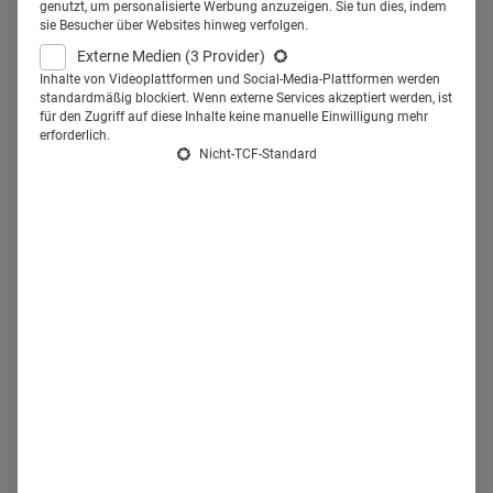
Hematology, und Dr. Florian Altenberend, Head of
genutzt, um personalisierte Werbung anzuzeigen. Sie tun dies, indem
sie Besucher über Websites hinweg verfolgen.
Marketing & Sales Hematology bei AstraZeneca, wie sich
Externe Medien
(3 Provider)
das Unternehmen auf die veränderten Bedingungen
Inhalte von Videoplattformen und Social-Media-Plattformen werden
eingestellt hat.
Health Relations: Sie haben das neue
standardmäßig blockiert. Wenn externe Services akzeptiert werden, ist
für den Zugriff auf diese Inhalte keine manuelle Einwilligung mehr
Medikament CALQUENCE
eingeführt. Können Sie etwas
erforderlich.
Nicht-TCF-Standard
über Ihre Kampagne erzählen?
© AstraZeneca
Dr. Florian Altenberend:
Mit CALQUENCE(Acalabrutinib)