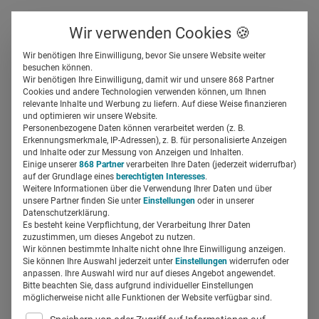
Über uns
Kontakt
Wir verwenden Cookies 🍪
Newsletter
Gespeicherte Beiträge
Wir benötigen Ihre Einwilligung, bevor Sie unsere Website weiter
Suchfeld
besuchen können.
Wir benötigen Ihre Einwilligung, damit wir und unsere 868 Partner
OTC-Spendings bei
Cookies und andere Technologien verwenden können, um Ihnen
relevante Inhalte und Werbung zu liefern. Auf diese Weise finanzieren
Fachlesern: Die Top-10
Suchen
und optimieren wir unsere Website.
Personenbezogene Daten können verarbeitet werden (z. B.
Produkte im Saisonvergleich
Erkennungsmerkmale, IP-Adressen), z. B. für personalisierte Anzeigen
und Inhalte oder zur Messung von Anzeigen und Inhalten.
Einige unserer
868 Partner
verarbeiten Ihre Daten (jederzeit widerrufbar)
auf der Grundlage eines
berechtigten Interesses
.
Bernhard Hebel
19.04.2018
1 Min Lesezeit
Weitere Informationen über die Verwendung Ihrer Daten und über
unsere Partner finden Sie unter
Einstellungen
oder in unserer
Datenschutzerklärung.
Es besteht keine Verpflichtung, der Verarbeitung Ihrer Daten
zuzustimmen, um dieses Angebot zu nutzen.
Wir können bestimmte Inhalte nicht ohne Ihre Einwilligung anzeigen.
Sie können Ihre Auswahl jederzeit unter
Einstellungen
widerrufen oder
anpassen. Ihre Auswahl wird nur auf dieses Angebot angewendet.
Bitte beachten Sie, dass aufgrund individueller Einstellungen
möglicherweise nicht alle Funktionen der Website verfügbar sind.