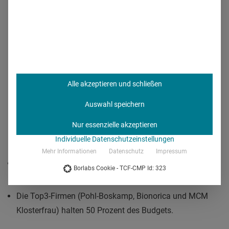
Budget kam von den Kinderärzten.
Top10-Marken bei OTC-
Erkältungspräparaten
Alle akzeptieren und schließen
Auswahl speichern
Nur essenzielle akzeptieren
Individuelle Datenschutzeinstellungen
Mehr Informationen
Datenschutz
Impressum
Bei den Top10-Marken befinden sich drei Marken von
Borlabs Cookie - TCF-CMP Id: 323
MCM Klosterfrau.
Die Top3-Firmen (Pohl-Boskamp, Bionorica und MCM
Klosterfrau) halten 50 Prozent des Budgets.