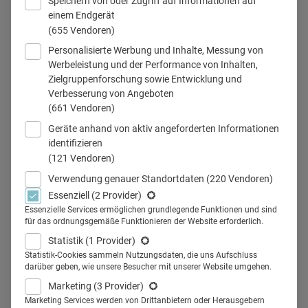
Speichern von oder Zugriff auf Informationen auf
einem Endgerät
(655 Vendoren)
Personalisierte Werbung und Inhalte, Messung von
© istock.com/Tero Vesalainen
Werbeleistung und der Performance von Inhalten,
Zielgruppenforschung sowie Entwicklung und
Verbesserung von Angeboten
(661 Vendoren)
Teilen
Geräte anhand von aktiv angeforderten Informationen
identifizieren
(121 Vendoren)
Verwendung genauer Standortdaten
(220 Vendoren)
Essenziell
(2 Provider)
OTC-Präparate gegen Husten und
Essenzielle Services ermöglichen grundlegende Funktionen und sind
für das ordnungsgemäße Funktionieren der Website erforderlich.
Erkältung werden in Deutschland
Statistik
(1 Provider)
nicht nur im Publikumssektor
Statistik-Cookies sammeln Nutzungsdaten, die uns Aufschluss
darüber geben, wie unsere Besucher mit unserer Website umgehen.
beworben, sondern auch bei
Marketing
(3 Provider)
Marketing Services werden von Drittanbietern oder Herausgebern