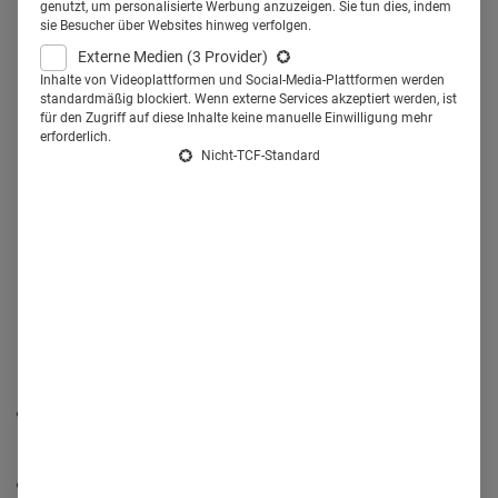
Fachlesern. Die klassische
genutzt, um personalisierte Werbung anzuzeigen. Sie tun dies, indem
sie Besucher über Websites hinweg verfolgen.
Werbesaison liegt im Zeitraum
Externe Medien
(3 Provider)
September bis März.
Inhalte von Videoplattformen und Social-Media-Plattformen werden
standardmäßig blockiert. Wenn externe Services akzeptiert werden, ist
für den Zugriff auf diese Inhalte keine manuelle Einwilligung mehr
erforderlich.
Nicht-TCF-Standard
OTC-Spendings bei Fachlesern
Die niedergelassenen Ärzte werden noch vor den PTAs
und den Apothekern angesprochen.
Bei den PTAs & Apothekern stieg der Werbedruck. Das