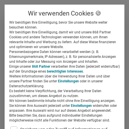
Über uns
Kontakt
Wir verwenden Cookies 🍪
Newsletter
Gespeicherte Beiträge
Wir benötigen Ihre Einwilligung, bevor Sie unsere Website weiter
Suchfeld
besuchen können.
Wir benötigen Ihre Einwilligung, damit wir und unsere 868 Partner
Cookies und andere Technologien verwenden können, um Ihnen
relevante Inhalte und Werbung zu liefern. Auf diese Weise finanzieren
Suchergebnisse
Suchen
und optimieren wir unsere Website.
Personenbezogene Daten können verarbeitet werden (z. B.
Erkennungsmerkmale, IP-Adressen), z. B. für personalisierte Anzeigen
Suchfeld
und Inhalte oder zur Messung von Anzeigen und Inhalten.
Einige unserer
868 Partner
verarbeiten Ihre Daten (jederzeit widerrufbar)
auf der Grundlage eines
berechtigten Interesses
.
Suche starten
Weitere Informationen über die Verwendung Ihrer Daten und über
unsere Partner finden Sie unter
Einstellungen
oder in unserer
Datenschutzerklärung.
Es besteht keine Verpflichtung, der Verarbeitung Ihrer Daten
Es wurden 263 Ergebnisse gefunden
zuzustimmen, um dieses Angebot zu nutzen.
Wir können bestimmte Inhalte nicht ohne Ihre Einwilligung anzeigen.
Sie können Ihre Auswahl jederzeit unter
Einstellungen
widerrufen oder
Mit 5 kleinen Schritten zu großen
anpassen. Ihre Auswahl wird nur auf dieses Angebot angewendet.
Bitte beachten Sie, dass aufgrund individueller Einstellungen
Content-Erfolgen. So geht’s.
möglicherweise nicht alle Funktionen der Website verfügbar sind.