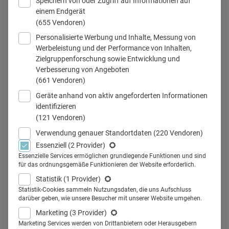
Speichern von oder Zugriff auf Informationen auf
Im Zeitalter von Informationsüberflutung, Werbung und
einem Endgerät
(655 Vendoren)
Social Media ist Content „Trumpf“ und damit mehr als ein
Personalisierte Werbung und Inhalte, Messung von
„King“.
Werbeleistung und der Performance von Inhalten,
Zielgruppenforschung sowie Entwicklung und
Verbesserung von Angeboten
09.08.2016
·
Healthcare Marketing
·
2 Min Lesezeit
(661 Vendoren)
Geräte anhand von aktiv angeforderten Informationen
Mehr lesen
identifizieren
(121 Vendoren)
Verwendung genauer Standortdaten
(220 Vendoren)
Im Verkauf kommt es auf die
Essenziell
(2 Provider)
Augenhöhe an!
Essenzielle Services ermöglichen grundlegende Funktionen und sind
für das ordnungsgemäße Funktionieren der Website erforderlich.
Statistik
(1 Provider)
Augenhöhe ist der Schlüssel zur nachhaltigen
Statistik-Cookies sammeln Nutzungsdaten, die uns Aufschluss
Beziehungspflege. Was im Privaten gilt, gilt auch für den
darüber geben, wie unsere Besucher mit unserer Website umgehen.
erfolgreichen Verkauf.
Marketing
(3 Provider)
Marketing Services werden von Drittanbietern oder Herausgebern