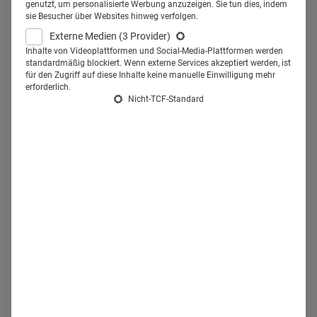
genutzt, um personalisierte Werbung anzuzeigen. Sie tun dies, indem
sie Besucher über Websites hinweg verfolgen.
29.07.2016
·
Healthcare Marketing
·
6 Min Lesezeit
Externe Medien
(3 Provider)
Inhalte von Videoplattformen und Social-Media-Plattformen werden
Mehr lesen
standardmäßig blockiert. Wenn externe Services akzeptiert werden, ist
für den Zugriff auf diese Inhalte keine manuelle Einwilligung mehr
erforderlich.
Nicht-TCF-Standard
Dentaler sprechen LOHAS an:
Nachhaltigkeit als Marketingthema
Mit neuen Produkten adressieren Dentalhersteller
gesundheitsbewusste Patienten. Unilever bringt in
Deutschland die Zahnpasta "Zendium" auf den Markt.
24.06.2016
·
Healthcare Marketing
·
2 Min Lesezeit
Mehr lesen