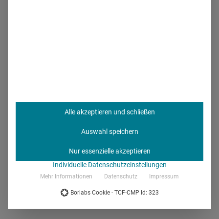
Mobility Trends: So leben und
arbeiten Sie in 10 Jahren
Besitz ist out, Sharing ist in, und der Arzt von morgen ist
mobil und digital. Diese Studie untersucht die Mobility
Trends der Zukunft.
Alle akzeptieren und schließen
14.02.2017
·
Doc Insights
·
2 Min Lesezeit
Auswahl speichern
Mehr lesen
Nur essenzielle akzeptieren
Individuelle Datenschutzeinstellungen
Mehr Informationen
Datenschutz
Impressum
Mythos Gesundheitsapp: Mobile
Borlabs Cookie - TCF-CMP Id: 323
Health im Faktencheck