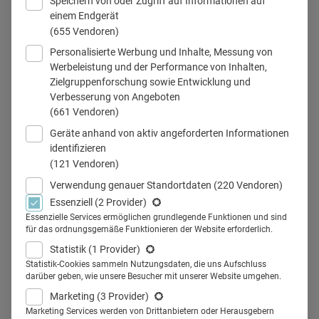
Speichern von oder Zugriff auf Informationen auf
Der Run ist eröffnet: Telemedizin bringt Dynamik in den
einem Endgerät
(655 Vendoren)
Markt. An ihr wollen viele Player partizipieren. Auch
Personalisierte Werbung und Inhalte, Messung von
Pharma kann davon profitieren.
Werbeleistung und der Performance von Inhalten,
Zielgruppenforschung sowie Entwicklung und
Verbesserung von Angeboten
24.02.2017
·
Healthcare Marketing
·
4 Min Lesezeit
(661 Vendoren)
Geräte anhand von aktiv angeforderten Informationen
Mehr lesen
identifizieren
(121 Vendoren)
Verwendung genauer Standortdaten
(220 Vendoren)
Telemedizin: Wer wagt, gewinnt?
Essenziell
(2 Provider)
Essenzielle Services ermöglichen grundlegende Funktionen und sind
Die Entwicklung der Telemedizin in Deutschland verläuft
für das ordnungsgemäße Funktionieren der Website erforderlich.
schleppend. Dabei ist gerade jetzt Mut gefragt. Baden-
Statistik
(1 Provider)
Statistik-Cookies sammeln Nutzungsdaten, die uns Aufschluss
Württemberg macht's vor.
darüber geben, wie unsere Besucher mit unserer Website umgehen.
Marketing
(3 Provider)
Marketing Services werden von Drittanbietern oder Herausgebern