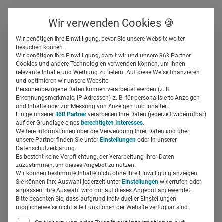
Über uns
Kontakt
Wir verwenden Cookies 🍪
Newsletter
Gespeicherte Beiträge
Wir benötigen Ihre Einwilligung, bevor Sie unsere Website weiter
Suchfeld
besuchen können.
Wir benötigen Ihre Einwilligung, damit wir und unsere 868 Partner
Cookies und andere Technologien verwenden können, um Ihnen
relevante Inhalte und Werbung zu liefern. Auf diese Weise finanzieren
Suchergebnisse
Suchen
und optimieren wir unsere Website.
Personenbezogene Daten können verarbeitet werden (z. B.
Erkennungsmerkmale, IP-Adressen), z. B. für personalisierte Anzeigen
Suchfeld
und Inhalte oder zur Messung von Anzeigen und Inhalten.
Einige unserer
868 Partner
verarbeiten Ihre Daten (jederzeit widerrufbar)
auf der Grundlage eines
berechtigten Interesses
.
Suche starten
Weitere Informationen über die Verwendung Ihrer Daten und über
unsere Partner finden Sie unter
Einstellungen
oder in unserer
Datenschutzerklärung.
Es besteht keine Verpflichtung, der Verarbeitung Ihrer Daten
Es wurden 92 Ergebnisse gefunden
zuzustimmen, um dieses Angebot zu nutzen.
Wir können bestimmte Inhalte nicht ohne Ihre Einwilligung anzeigen.
Sie können Ihre Auswahl jederzeit unter
Einstellungen
widerrufen oder
Telemedizin: Wie Pharma jetzt
anpassen. Ihre Auswahl wird nur auf dieses Angebot angewendet.
Bitte beachten Sie, dass aufgrund individueller Einstellungen
punkten kann
möglicherweise nicht alle Funktionen der Website verfügbar sind.