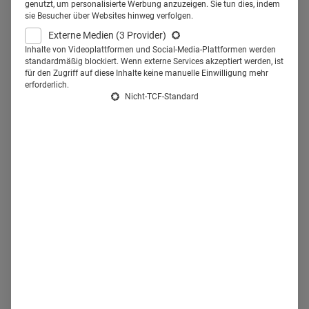
22.02.2017
·
Doc Insights
·
4 Min Lesezeit
genutzt, um personalisierte Werbung anzuzeigen. Sie tun dies, indem
sie Besucher über Websites hinweg verfolgen.
Mehr lesen
Externe Medien
(3 Provider)
Inhalte von Videoplattformen und Social-Media-Plattformen werden
standardmäßig blockiert. Wenn externe Services akzeptiert werden, ist
für den Zugriff auf diese Inhalte keine manuelle Einwilligung mehr
Healthcare Wearables. MedTech
erforderlich.
Nicht-TCF-Standard
und Pharma entdecken Fitness-
Tools
Pharma- und MedTech-Unternehmen haben das Potential
von Fitness Wearables erkannt – und setzen auf den Erfolg
von Healthcare Wearables.
16.02.2017
·
Healthcare Marketing
·
3 Min Lesezeit
Mehr lesen