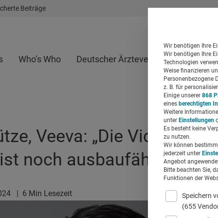
cherte Beiträge
Wir benötigen Ihre E
Wir benötigen Ihre E
s
Who’s Who
Deutscher Ärzteverlag
Whitepap
Technologien verwend
Weise finanzieren un
Personenbezogene Da
z. B. für personalis
Einige unserer
868 P
eines
berechtigten I
Weitere Informatione
unter
Einstellungen
o
Es besteht keine Ver
ütze, Veeva: „Die Video-Ko
zu nutzen.
Wir können bestimmte
 ist noch ausbaufähig“
jederzeit unter
Einst
Angebot angewendet
Bitte beachten Sie, d
Funktionen der Websi
2024
|
6 Min Lesezeit
Speichern v
(655 Vendo