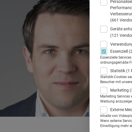
Personalisi
Performance
Verbesseru
(661 Vendo
Geräte anha
(121 Vendo
Verwendung
Essenziell
(
Essenzielle Service
ordnungsgemäße Funk
Statistik
(1 
Statistik-Cookies s
Besucher mit unser
Marketing
(
Marketing Services 
Werbung anzuzeigen.
Externe Me
Inhalte von Videopl
Wenn externe Service
Einwilligung mehr er