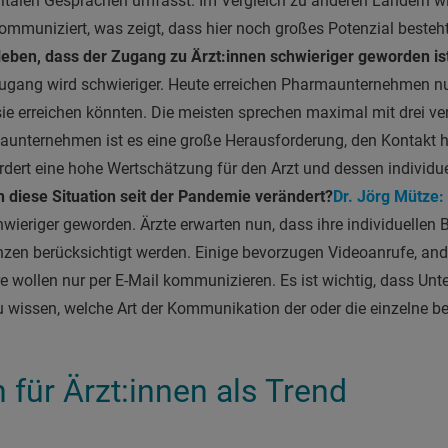
gitalen Gesprächen umfasst. Im Vergleich zu anderen Ländern w
kommuniziert, was zeigt, dass hier noch großes Potenzial besteh
ben, dass der Zugang zu Ärzt:innen schwieriger geworden ist
ugang wird schwieriger. Heute erreichen Pharmaunternehmen nur
 sie erreichen könnten. Die meisten sprechen maximal mit drei v
unternehmen ist es eine große Herausforderung, den Kontakt he
ordert eine hohe Wertschätzung für den Arzt und dessen individu
h diese Situation seit der Pandemie verändert?
Dr. Jörg Mütze:
wieriger geworden. Ärzte erwarten nun, dass ihre individuellen 
en berücksichtigt werden. Einige bevorzugen Videoanrufe, ande
e wollen nur per E-Mail kommunizieren. Es ist wichtig, dass Un
wissen, welche Art der Kommunikation der oder die einzelne be
 für Ärzt:innen als Trend