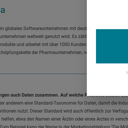
va
 ein globales Softwareunternehmen mit deutschem Hauptsitz in F
unternehmen weltweit genutzt wird. Es zählt nach Unternehme
Produkte und arbeitet mit über 1000 Kunden weltweit zusammen.
chöpfungskette der Pharmaunternehmen, von der Forschung bis
.
M
ingen auch Daten zusammen. Auf welche Probleme stoßen Sie
ter anderem eine Standard-Taxonomie für Daten, damit die Indus
initionen nutzt. Dieser Standard wird auch öffentlich zur Verfügun
i helfen, etwa den Namen einer Ärztin oder eines Arztes in vers
. Zum Beispiel kann der Name in der Marketingabteilung "Die Mül