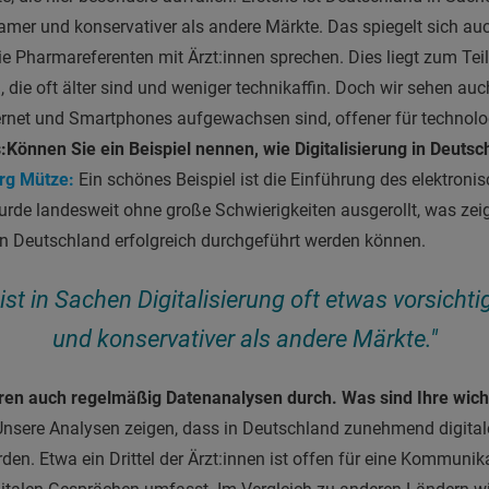
samer und konservativer als andere Märkte. Das spiegelt sich au
ie Pharmareferenten mit Ärzt:innen sprechen. Dies liegt zum Teil
, die oft älter sind und weniger technikaffin. Doch wir sehen a
ternet und Smartphones aufgewachsen sind, offener für techno
:
Können Sie ein Beispiel nennen, wie Digitalisierung in Deutsc
örg Mütze:
Ein schönes Beispiel ist die Einführung des elektroni
urde landesweit ohne große Schwierigkeiten ausgerollt, was zeig
 in Deutschland erfolgreich durchgeführt werden können.
st in Sachen Digitalisierung oft etwas vorsicht
und konservativer als andere Märkte."
ren auch regelmäßig Datenanalysen durch. Was sind Ihre wich
Unsere Analysen zeigen, dass in Deutschland zunehmend digita
den. Etwa ein Drittel der Ärzt:innen ist offen für eine Kommunik