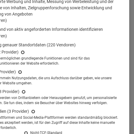
erte Werbung und Inhalte, Messung von Werbeleistung und der
 von Inhalten, Zielgruppenforschung sowie Entwicklung und
ng von Angeboten
ren)
nd von aktiv angeforderten Informationen identifizieren
ren)
 genauer Standortdaten
(220 Vendoren)
2 Provider)
s ermöglichen grundlegende Funktionen und sind für das
tionieren der Website erforderlich.
Provider)
ammeln Nutzungsdaten, die uns Aufschluss darüber geben, wie unsere
er Website umgehen.
3 Provider)
werden von Drittanbietern oder Herausgebern genutzt, um personalisierte
 Sie tun dies, indem sie Besucher über Websites hinweg verfolgen.
dien
(3 Provider)
attformen und Social-Media-Plattformen werden standardmäßig blockiert.
s akzeptiert werden, ist für den Zugriff auf diese Inhalte keine manuelle
forderlich.
Nicht-TCF-Standard