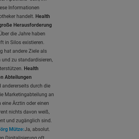
diese Informationen
potheker handelt.
Health
 große Herausforderung
 Über die Jahre
haben
in Silos existieren.
g hat andere Ziele als
 und zu standardisieren,
terstützen.
Health
en Abteilungen
 andererseits durch die
ie Marketingabteilung an
eine Ärztin oder einen
rent nichts davon weiß,
ent und zugänglich sind.
Jörg Mütze:
Ja, absolut.
n Digitalisierung oft