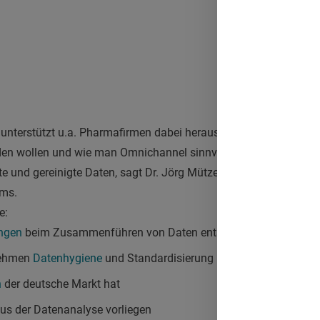
nterstützt u.a. Pharmafirmen dabei herauszufinden, über welc
en wollen und wie man Omnichannel sinnvoll ausbauen kann. 
rte und gereinigte Daten, sagt Dr. Jörg Mütze, Head of DACH (Co
ems.
e:
ngen
beim Zusammenführen von Daten entstehen
nehmen
Datenhygiene
und Standardisierung brauchen
n
der deutsche Markt hat
us der Datenanalyse vorliegen