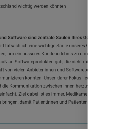
tschland wichtig werden könnten
und Software sind zentrale Säulen Ihres Geschäfts. Könnten Si
d tatsächlich eine wichtige Säule unseres Geschäfts. Unsere Vis
, um ein besseres Kundenerlebnis zu ermöglichen. Oft war es i
auß an Softwareprodukten gab, die nicht miteinander gearbeite
t von vielen Anbieter:innen und Softwareprodukten, die man 
munizieren konnten. Unser klarer Fokus liegt daher darauf, So
die Kommunikation zwischen ihnen herzustellen, was wiederu
facht. Ziel dabei ist es immer, Medikamente möglichst schnell,
u bringen, damit Patientinnen und Patienten davon profitieren.