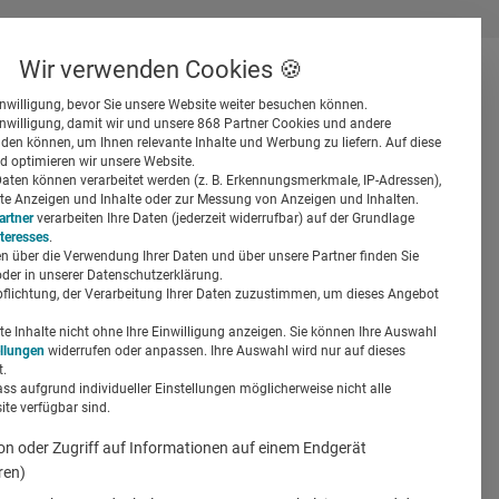
Wir verwenden Cookies 🍪
inwilligung, bevor Sie unsere Website weiter besuchen können.
inwilligung, damit wir und unsere 868 Partner Cookies und andere
er
en können, um Ihnen relevante Inhalte und Werbung zu liefern. Auf diese
d optimieren wir unsere Website.
ten können verarbeitet werden (z. B. Erkennungsmerkmale, IP-Adressen),
ierte Anzeigen und Inhalte oder zur Messung von Anzeigen und Inhalten.
artner
verarbeiten Ihre Daten (jederzeit widerrufbar) auf der Grundlage
nteresses
.
n über die Verwendung Ihrer Daten und über unsere Partner finden Sie
Suchen
der in unserer Datenschutzerklärung.
pflichtung, der Verarbeitung Ihrer Daten zuzustimmen, um dieses Angebot
mmunikation
 Inhalte nicht ohne Ihre Einwilligung anzeigen. Sie können Ihre Auswahl
ellungen
widerrufen oder anpassen. Ihre Auswahl wird nur auf dieses
.
ass aufgrund individueller Einstellungen möglicherweise nicht alle
te verfügbar sind.
on oder Zugriff auf Informationen auf einem Endgerät
ren)