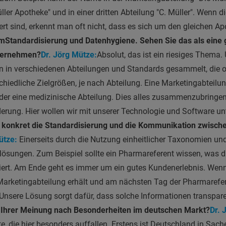
üller Apotheke" und in einer dritten Abteilung "C. Müller". Wenn 
ert sind, erkennt man oft nicht, dass es sich um den gleichen A
um
Standardisierung und Datenhygiene. Sehen Sie das als eine
ternehmen?
Dr. Jörg Mütze:
Absolut, das ist ein riesiges Thema.
 in verschiedenen Abteilungen und Standards gesammelt, die oft 
chiedliche Zielgrößen, je nach Abteilung. Eine Marketingabteilun
oder eine medizinische Abteilung. Dies alles zusammenzubringen
derung. Hier wollen wir mit unserer Technologie und Software un
konkret die Standardisierung und die Kommunikation zwisch
ütze:
Einerseits durch die Nutzung einheitlicher Taxonomien und
ösungen. Zum Beispiel sollte ein Pharmareferent wissen, was d
rt. Am Ende geht es immer um ein gutes Kundenerlebnis. Wenn 
 Marketingabteilung erhält und am nächsten Tag der Pharmarefe
. Unsere Lösung sorgt dafür, dass solche Informationen transpar
s Ihrer Meinung nach Besonderheiten im deutschen Markt?
Dr. 
, die hier besonders auffallen. Erstens ist Deutschland in Sache