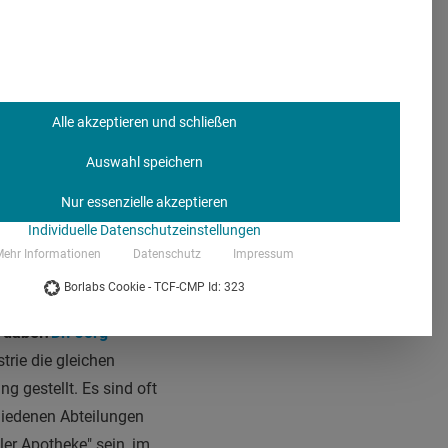
rankfurt, das von 20
Alle akzeptieren und schließen
nsangaben zu den
 Der Fokus liegt auf
Auswahl speichern
 zur
Nur essenzielle akzeptieren
Individuelle Datenschutzeinstellungen
ehr Informationen
Datenschutz
Impressum
Borlabs Cookie - TCF-CMP Id: 323
 dabei?
Dr. Jörg
trie die gleichen
g gestellt. Es sind oft
chiedenen Abteilungen
ler Apotheke" sein, im