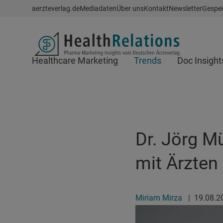
Schnellzugriff
aerzteverlag.de
Mediadaten
Über uns
Kontakt
Newsletter
Gespei
Header
Healthcare Marketing
Trends
Doc Insight
Suchfeld
Dr. Jörg M
mit Ärzten
Miriam Mirza
|
19.08.