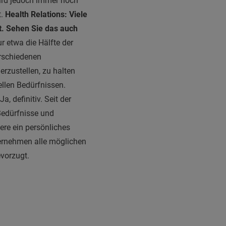
ird jedoch immer noch
t.
Health Relations:
Viele
. Sehen Sie das auch
 etwa die Hälfte der
erschiedenen
rzustellen, zu halten
ellen Bedürfnissen.
Ja, definitiv. Seit der
Bedürfnisse und
re ein persönliches
ternehmen alle möglichen
vorzugt.