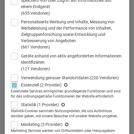
Speichern von oder Zugriff auf Informationen auf
einem Endgerät
(655 Vendoren)
Personalisierte Werbung und Inhalte, Messung von
omnichannel in pharma
Werbeleistung und der Performance von Inhalten,
Zielgruppenforschung sowie Entwicklung und
Verbesserung von Angeboten
(661 Vendoren)
Teilen
Geräte anhand von aktiv angeforderten Informationen
identifizieren
(121 Vendoren)
Der wichtigste Kommunikationskanal in Richtung Arzt oder
Verwendung genauer Standortdaten
(220 Vendoren)
Ärztin, der Außendienst, wird bei der Konzeption und
Essenziell
(2 Provider)
Umsetzung von Omnichannel oft vernachlässigt. Welche
Essenzielle Services ermöglichen grundlegende Funktionen und sind
für das ordnungsgemäße Funktionieren der Website erforderlich.
Gefahren birgt das und wie entsteht eine umfassende
Statistik
(1 Provider)
Omnichannel-Strategie? Ein Beitrag von Uwe Spitzmüller,
Statistik-Cookies sammeln Nutzungsdaten, die uns Aufschluss
Partner bei Spirit Link.
darüber geben, wie unsere Besucher mit unserer Website umgehen.
Omnichannel-Kommunikation ist häufig ein Synonym für
Marketing
(3 Provider)
Marketing Services werden von Drittanbietern oder Herausgebern
den verstärkten Einsatz von digitalen Marketingtools und -