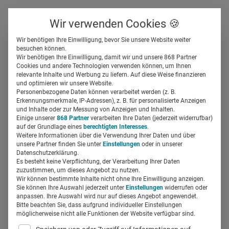
Über uns
Kontakt
Wir verwenden Cookies 🍪
Newsletter
Gespeicherte Beiträge
Wir benötigen Ihre Einwilligung, bevor Sie unsere Website weiter
Suchfeld
besuchen können.
Wir benötigen Ihre Einwilligung, damit wir und unsere 868 Partner
Omnichannel-
Cookies und andere Technologien verwenden können, um Ihnen
relevante Inhalte und Werbung zu liefern. Auf diese Weise finanzieren
Erfolgsfaktoren: Auf den
Suchen
und optimieren wir unsere Website.
Personenbezogene Daten können verarbeitet werden (z. B.
Außendienst kommt es an
Erkennungsmerkmale, IP-Adressen), z. B. für personalisierte Anzeigen
und Inhalte oder zur Messung von Anzeigen und Inhalten.
Einige unserer
868 Partner
verarbeiten Ihre Daten (jederzeit widerrufbar)
auf der Grundlage eines
berechtigten Interesses
.
field_629ef079ee392
11.01.2023
2 Min Lesezeit
Weitere Informationen über die Verwendung Ihrer Daten und über
unsere Partner finden Sie unter
Einstellungen
oder in unserer
Partner-Content
Datenschutzerklärung.
Es besteht keine Verpflichtung, der Verarbeitung Ihrer Daten
zuzustimmen, um dieses Angebot zu nutzen.
Wir können bestimmte Inhalte nicht ohne Ihre Einwilligung anzeigen.
Sie können Ihre Auswahl jederzeit unter
Einstellungen
widerrufen oder
anpassen. Ihre Auswahl wird nur auf dieses Angebot angewendet.
Bitte beachten Sie, dass aufgrund individueller Einstellungen
möglicherweise nicht alle Funktionen der Website verfügbar sind.