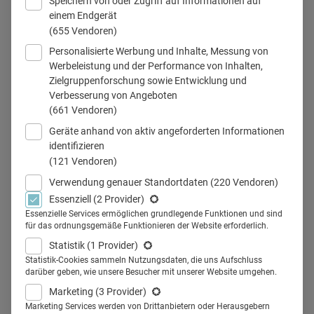
Speichern von oder Zugriff auf Informationen auf
einem Endgerät
Nicolai Nobis, Brandpepper
(655 Vendoren)
Personalisierte Werbung und Inhalte, Messung von
Werbeleistung und der Performance von Inhalten,
Zielgruppenforschung sowie Entwicklung und
Teilen
Verbesserung von Angeboten
(661 Vendoren)
Geräte anhand von aktiv angeforderten Informationen
Von gut informierten und kompetenten Patient:innen
identifizieren
(121 Vendoren)
profitieren alle Beteiligten - auch der Arzt. Die
Pharmakommunikation hat hier enormes Potential,
Verwendung genauer Standortdaten
(220 Vendoren)
Essenziell
(2 Provider)
kanalspezifisch aufzuklären und den Dialog zu suchen.
Essenzielle Services ermöglichen grundlegende Funktionen und sind
Worauf es bei Patient Centricity und Patient Empowerment
für das ordnungsgemäße Funktionieren der Website erforderlich.
ankommt, verrät Nicolai Nobis, Director Digital bei
Statistik
(1 Provider)
Brandpepper.
Statistik-Cookies sammeln Nutzungsdaten, die uns Aufschluss
darüber geben, wie unsere Besucher mit unserer Website umgehen.
Patient:innen erwarten zunehmend umfassende und leicht
Marketing
(3 Provider)
verständliche Informationen über ihre Erkrankung und die
Marketing Services werden von Drittanbietern oder Herausgebern