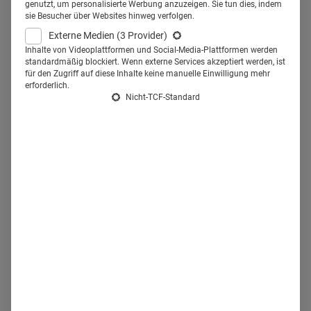
Möglichkeit, aktiv an der Behandlung mitzuwirken.
genutzt, um personalisierte Werbung anzuzeigen. Sie tun dies, indem
sie Besucher über Websites hinweg verfolgen.
Verschiedene Maßnahmen können dieses Bedürfnis
Externe Medien
(3 Provider)
unterstützen, zum Beispiel die Bereitstellung von
Inhalte von Videoplattformen und Social-Media-Plattformen werden
standardmäßig blockiert. Wenn externe Services akzeptiert werden, ist
Informationen, der Austausch mit anderen Erkrankten und
für den Zugriff auf diese Inhalte keine manuelle Einwilligung mehr
die direkte Kommunikation mit dem Behandelnden. Diese
erforderlich.
Nicht-TCF-Standard
Entwicklung verändert das Arzt-Patienten-Verhältnis, denn
gut informierte Patient:innen erleichtern das Gespräch über
Diagnose und Therapie. Die Situation stellt Ärztinnen und
Ärzte aber auch vor Herausforderungen. Die Skepsis
gegenüber ihnen als Autoritäten nimmt zu.
Patient Empowerment: Zugang
zu Informationen verschaffen
Pharmaunternehmen können zur