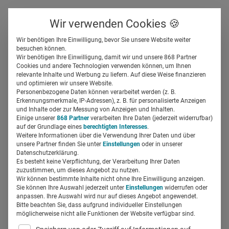
Über uns
Kontakt
Wir verwenden Cookies 🍪
Newsletter
Gespeicherte Beiträge
Wir benötigen Ihre Einwilligung, bevor Sie unsere Website weiter
Suchfeld
besuchen können.
Wir benötigen Ihre Einwilligung, damit wir und unsere 868 Partner
Patient Centricity: Was gilt es
Cookies und andere Technologien verwenden können, um Ihnen
relevante Inhalte und Werbung zu liefern. Auf diese Weise finanzieren
zu beachten?
Suchen
und optimieren wir unsere Website.
Personenbezogene Daten können verarbeitet werden (z. B.
Erkennungsmerkmale, IP-Adressen), z. B. für personalisierte Anzeigen
und Inhalte oder zur Messung von Anzeigen und Inhalten.
field_629ef079ee392
11.04.2024
4 Min Lesezeit
Einige unserer
868 Partner
verarbeiten Ihre Daten (jederzeit widerrufbar)
auf der Grundlage eines
berechtigten Interesses
.
Partner-Content
Weitere Informationen über die Verwendung Ihrer Daten und über
unsere Partner finden Sie unter
Einstellungen
oder in unserer
Datenschutzerklärung.
Es besteht keine Verpflichtung, der Verarbeitung Ihrer Daten
zuzustimmen, um dieses Angebot zu nutzen.
Wir können bestimmte Inhalte nicht ohne Ihre Einwilligung anzeigen.
Sie können Ihre Auswahl jederzeit unter
Einstellungen
widerrufen oder
anpassen. Ihre Auswahl wird nur auf dieses Angebot angewendet.
Bitte beachten Sie, dass aufgrund individueller Einstellungen
möglicherweise nicht alle Funktionen der Website verfügbar sind.