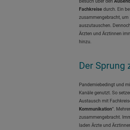
Besuch über den
Außend
Fachkreise
durch. Ein be
zusammengebracht, um si
auszutauschen. Dennoch 
Ärzten und Ärztinnen imm
hinzu.
Der Sprung 
Pandemiebedingt und mi
Kanäle genutzt. So setze
Austausch mit Fachkreise
Kommunikation
“. Mehre
zusammengebracht. Imme
laden Ärzte und Ärztinne