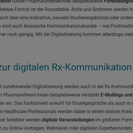
ienst
führen Pharmaunternehmen beispielsweise
Fortbildungsv
liebtes Format ist der Roundtable. Ärzte und Ärztinnen werden h
ch über eine Indikation, neueste Studienergebnisse oder ande
sind auch klassische Kommunikationskanäle – wie Postmailing
er noch gängig. Mit der Digitalisierung kommen allerdings viel
zur digitalen Rx-Kommunikation
t zunehmender Digitalisierung werden auch in der Rx-Kommuni
n Pharmareferent:innen beispielsweise verstärkt
E-Mailings und
n ein. Das funktioniert sowohl für Einzelgespräche als auch in d
re Healthcare Professionals werden dabei in einem kleinen Kreis v
r beliebter werden
digitale Veranstaltungen
im größeren Form
n zu Online-Vorträgen, Webinaren oder digitalen Expertenrunden 