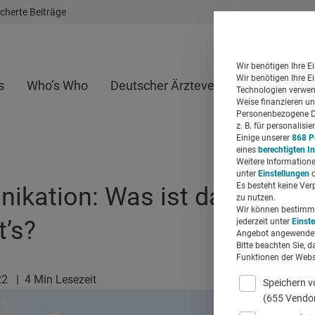
cherte Beiträge
Wir benötigen Ihre E
Wir benötigen Ihre E
s
Who’s Who
Deutscher Ärzteverlag
Whitepap
Technologien verwend
Weise finanzieren un
Personenbezogene Da
z. B. für personalis
Einige unserer
868 P
eines
berechtigten I
Weitere Informatione
unter
Einstellungen
o
Es besteht keine Ver
kation: Was ist das? Wie
zu nutzen.
Wir können bestimmte
t’s?
jederzeit unter
Einst
Angebot angewendet
Bitte beachten Sie, d
Funktionen der Websi
22
|
4 Min Lesezeit
Speichern v
(655 Vendo