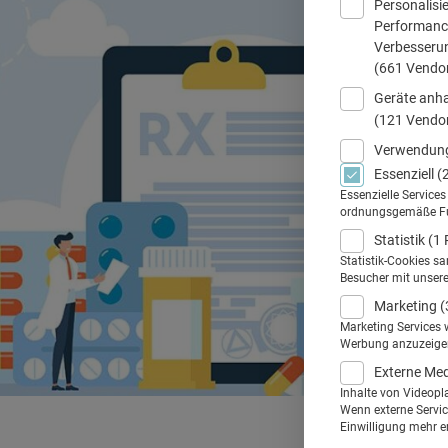
Personalisi
Performance
Verbesseru
(661 Vendo
Geräte anha
(121 Vendo
Verwendung
Essenziell
(
Essenzielle Service
ordnungsgemäße Funk
Statistik
(1 
Statistik-Cookies s
Besucher mit unser
Marketing
(
Marketing Services 
Werbung anzuzeigen.
Externe Me
Inhalte von Videopl
Wenn externe Service
Einwilligung mehr er