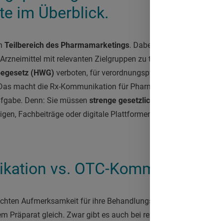
e im Überblick.
in
Teilbereich des Pharmamarketings
. Dabei geht es darum, In
 Arzneimittel mit relevanten Zielgruppen zu teilen. Der Knackpun
begesetz (HWG)
verboten, für verordnungspflichtige Präparate in
 Das macht die Rx-Kommunikation für Pharmaunternehmen und 
ufgabe. Denn: Sie müssen
strenge gesetzliche Regularien
beach
igen, Fachbeiträge oder digitale Plattformen direkt über ein Me
kation vs. OTC-Kommunikation
ten Aufmerksamkeit für ihre Behandlungsoptionen und Wirkw
edem Präparat gleich. Zwar gibt es auch bei rezeptfreien Produkt