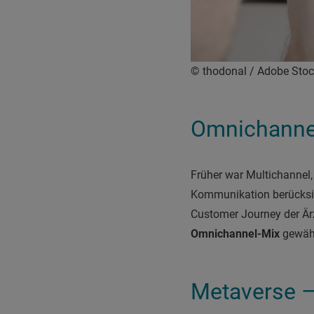
© thodonal / Adobe Sto
Omnichannel:
Früher war Multichannel,
Kommunikation berücksic
Customer Journey der Ärz
Omnichannel-Mix
gewähr
Metaverse –