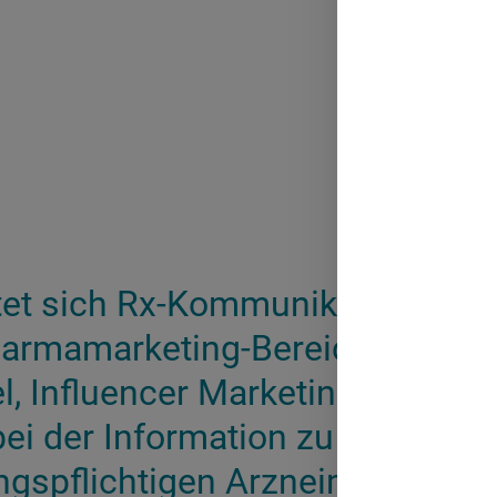
tet sich Rx-Kommunikation und w
Pharmamarketing-Bereich inzwis
, Influencer Marketing und Me
bei der Information zu
gspflichtigen Arzneimitteln? Al