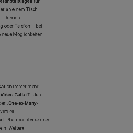
eranstaltungen für
ier an einem Tisch
re Themen
 oder Telefon – bei
e neue Möglichkeiten
kation immer mehr
 Video-Calls
für den
er „
One-to-Many-
irtuell
at. Pharmaunternehmen
ein. Weitere