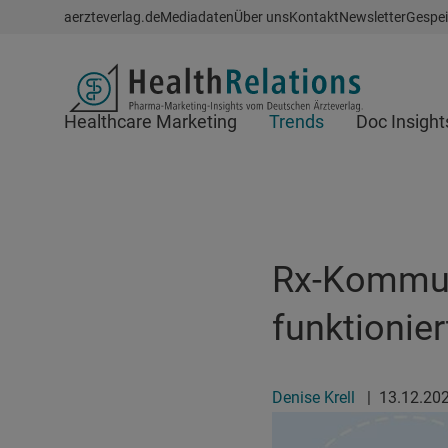
Schnellzugriff
aerzteverlag.de
Mediadaten
Über uns
Kontakt
Newsletter
Gespei
Header
Healthcare Marketing
Trends
Doc Insight
Suchfeld
Rx-Kommuni
funktionier
Denise Krell
|
13.12.20