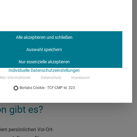
 OTC-Kommunikation
untersagt.
Alle akzeptieren und schließen
Auswahl speichern
in erster Linie an
Nur essenzielle akzeptieren
ches Fachpersonal. Ziel
Individuelle Datenschutzeinstellungen
mittels zu überzeugen
ehr Informationen
Datenschutz
Impressum
hrieben wird.
Borlabs Cookie - TCF-CMP Id: 323
n gibt es?
dem persönlichen Vor-Ort-