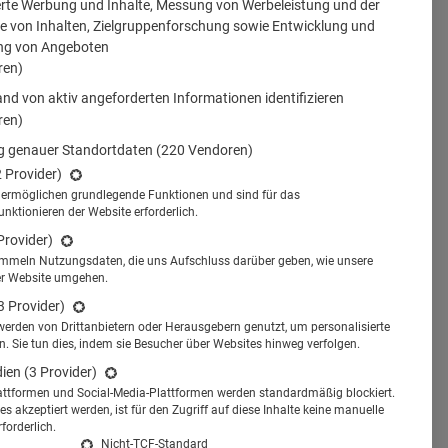
erte Werbung und Inhalte, Messung von Werbeleistung und der
 von Inhalten, Zielgruppenforschung sowie Entwicklung und
ng von Angeboten
ren)
nd von aktiv angeforderten Informationen identifizieren
ren)
 genauer Standortdaten
(220 Vendoren)
2 Provider)
s ermöglichen grundlegende Funktionen und sind für das
tionieren der Website erforderlich.
Provider)
ammeln Nutzungsdaten, die uns Aufschluss darüber geben, wie unsere
er Website umgehen.
3 Provider)
werden von Drittanbietern oder Herausgebern genutzt, um personalisierte
 Sie tun dies, indem sie Besucher über Websites hinweg verfolgen.
dien
(3 Provider)
attformen und Social-Media-Plattformen werden standardmäßig blockiert.
s akzeptiert werden, ist für den Zugriff auf diese Inhalte keine manuelle
forderlich.
Nicht-TCF-Standard