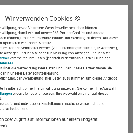
Wir verwenden Cookies 🍪
inwilligung, bevor Sie unsere Website weiter besuchen können.
inwilligung, damit wir und unsere 868 Partner Cookies und andere
er
en können, um Ihnen relevante Inhalte und Werbung zu liefern. Auf diese
d optimieren wir unsere Website.
ten können verarbeitet werden (z. B. Erkennungsmerkmale, IP-Adressen),
ierte Anzeigen und Inhalte oder zur Messung von Anzeigen und Inhalten.
artner
verarbeiten Ihre Daten (jederzeit widerrufbar) auf der Grundlage
nteresses
.
n über die Verwendung Ihrer Daten und über unsere Partner finden Sie
Suchen
der in unserer Datenschutzerklärung.
pflichtung, der Verarbeitung Ihrer Daten zuzustimmen, um dieses Angebot
 Inhalte nicht ohne Ihre Einwilligung anzeigen. Sie können Ihre Auswahl
ellungen
widerrufen oder anpassen. Ihre Auswahl wird nur auf dieses
.
ass aufgrund individueller Einstellungen möglicherweise nicht alle
te verfügbar sind.
on oder Zugriff auf Informationen auf einem Endgerät
ren)