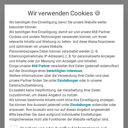
Über uns
Kontakt
Wir verwenden Cookies 🍪
Newsletter
Gespeicherte Beiträge
Wir benötigen Ihre Einwilligung, bevor Sie unsere Website weiter
Suchfeld
besuchen können.
Wir benötigen Ihre Einwilligung, damit wir und unsere 868 Partner
Trends Rx-Pharmamarketing
Cookies und andere Technologien verwenden können, um Ihnen
relevante Inhalte und Werbung zu liefern. Auf diese Weise finanzieren
2024: Das sagen die
Suchen
und optimieren wir unsere Website.
Personenbezogene Daten können verarbeitet werden (z. B.
Expert:innen
Erkennungsmerkmale, IP-Adressen), z. B. für personalisierte Anzeigen
und Inhalte oder zur Messung von Anzeigen und Inhalten.
Einige unserer
868 Partner
verarbeiten Ihre Daten (jederzeit widerrufbar)
auf der Grundlage eines
berechtigten Interesses
.
Regine Marxen
09.01.2024
7 Min Lesezeit
Weitere Informationen über die Verwendung Ihrer Daten und über
unsere Partner finden Sie unter
Einstellungen
oder in unserer
Datenschutzerklärung.
Es besteht keine Verpflichtung, der Verarbeitung Ihrer Daten
zuzustimmen, um dieses Angebot zu nutzen.
Wir können bestimmte Inhalte nicht ohne Ihre Einwilligung anzeigen.
Sie können Ihre Auswahl jederzeit unter
Einstellungen
widerrufen oder
anpassen. Ihre Auswahl wird nur auf dieses Angebot angewendet.
Bitte beachten Sie, dass aufgrund individueller Einstellungen
möglicherweise nicht alle Funktionen der Website verfügbar sind.