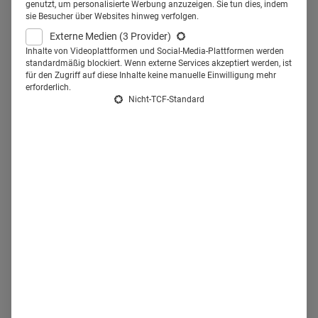
Ansätze konzentrieren."
genutzt, um personalisierte Werbung anzuzeigen. Sie tun dies, indem
sie Besucher über Websites hinweg verfolgen.
Externe Medien
(3 Provider)
Inhalte von Videoplattformen und Social-Media-Plattformen werden
standardmäßig blockiert. Wenn externe Services akzeptiert werden, ist
für den Zugriff auf diese Inhalte keine manuelle Einwilligung mehr
erforderlich.
Nicht-TCF-Standard
Dr. Christoph Sandmann
, Leiter Marketing
bei Heel Deutschland © S. Gagel, Straßburg
Zukünftig wird die
personalisierte Medizin das Rx-
Marketing
entscheidend beeinflussen. Die
maßgeschneiderte Behandlung auf Basis individueller
Patientenprofile wird zunehmend wichtig. Für das