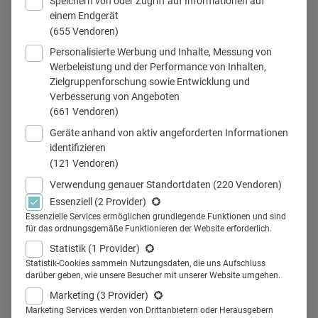
Speichern von oder Zugriff auf Informationen auf
einem Endgerät
(655 Vendoren)
Personalisierte Werbung und Inhalte, Messung von
Trends 2024(2)
Werbeleistung und der Performance von Inhalten,
Zielgruppenforschung sowie Entwicklung und
Verbesserung von Angeboten
(661 Vendoren)
Teilen
Geräte anhand von aktiv angeforderten Informationen
identifizieren
(121 Vendoren)
Welche Trends werden das Rx-Pharmamarketing 2024
Verwendung genauer Standortdaten
(220 Vendoren)
bestimmen – und wie wird das die kommunikative Arbeit
Essenziell
(2 Provider)
verändern? Das sagen Expert:innen aus der Branche.
Essenzielle Services ermöglichen grundlegende Funktionen und sind
für das ordnungsgemäße Funktionieren der Website erforderlich.
Statistik
(1 Provider)
Statistik-Cookies sammeln Nutzungsdaten, die uns Aufschluss
"Die tägliche Arbeit wird sich
darüber geben, wie unsere Besucher mit unserer Website umgehen.
vermehrt auf datengesteuerte
Marketing
(3 Provider)
Marketing Services werden von Drittanbietern oder Herausgebern