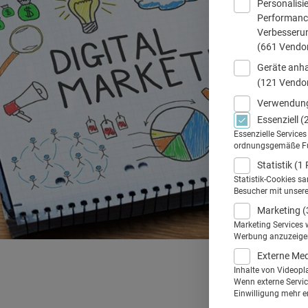
Personalisi
Performance
Verbesseru
(661 Vendo
Geräte anha
(121 Vendo
Verwendung
Essenziell
(
Essenzielle Service
ordnungsgemäße Funk
Statistik
(1 
Statistik-Cookies s
Besucher mit unser
Marketing
(
Marketing Services 
Werbung anzuzeigen.
Externe Me
Inhalte von Videopl
Wenn externe Service
Einwilligung mehr er