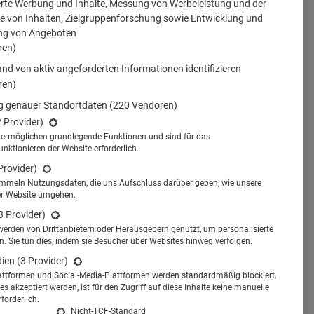
erte Werbung und Inhalte, Messung von Werbeleistung und der
 von Inhalten, Zielgruppenforschung sowie Entwicklung und
ng von Angeboten
ren)
nd von aktiv angeforderten Informationen identifizieren
ren)
 genauer Standortdaten
(220 Vendoren)
2 Provider)
s ermöglichen grundlegende Funktionen und sind für das
tionieren der Website erforderlich.
Provider)
ammeln Nutzungsdaten, die uns Aufschluss darüber geben, wie unsere
er Website umgehen.
3 Provider)
werden von Drittanbietern oder Herausgebern genutzt, um personalisierte
 Sie tun dies, indem sie Besucher über Websites hinweg verfolgen.
dien
(3 Provider)
attformen und Social-Media-Plattformen werden standardmäßig blockiert.
s akzeptiert werden, ist für den Zugriff auf diese Inhalte keine manuelle
forderlich.
Nicht-TCF-Standard