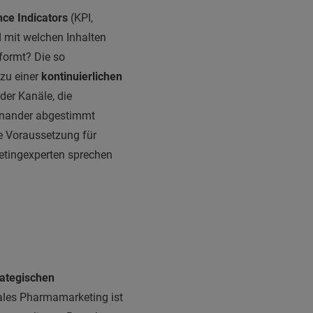
ce Indicators
(KPI,
 mit welchen Inhalten
formt? Die so
zu einer
kontinuierlichen
er Kanäle, die
einander abgestimmt
ie Voraussetzung für
etingexperten sprechen
rategischen
tales Pharmamarketing ist