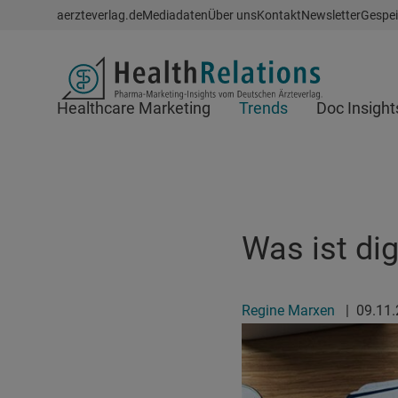
Schnellzugriff
aerzteverlag.de
Mediadaten
Über uns
Kontakt
Newsletter
Gespei
Header
Healthcare Marketing
Trends
Doc Insight
Suchfeld
Was ist di
Regine Marxen
|
09.11