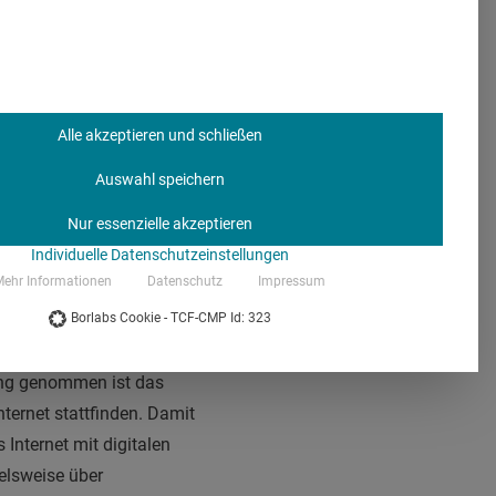
nichannel-
n der Kommunikation
rreichen.
Alle akzeptieren und schließen
Auswahl speichern
Nur essenzielle akzeptieren
d
Individuelle Datenschutzeinstellungen
ehr Informationen
Datenschutz
Impressum
Borlabs Cookie - TCF-CMP Id: 323
eng genommen ist das
ternet stattfinden. Damit
Internet mit digitalen
ielsweise über