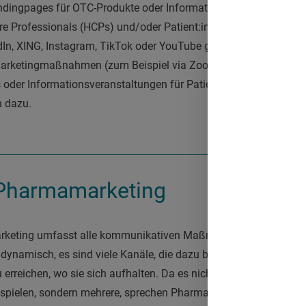
ndingpages für OTC-Produkte oder Informationsseiten über best
re Professionals (HCPs) und/oder Patient:innen oder das Bespi
dIn, XING, Instagram, TikTok oder YouTube gehören zum digita
arketingmaßnahmen (zum Beispiel via Zoom, Teams, etc. für dig
 oder Informationsveranstaltungen für Patient:innen) sowie di
n dazu.
 Pharmamarketing
rketing umfasst alle kommunikativen Maßnahmen, die auf digi
 dynamisch, es sind viele Kanäle, die dazu beitragen können, H
u erreichen, wo sie sich aufhalten. Da es nicht ausreicht, nur ein
spielen, sondern mehrere, sprechen Pharmamarketers in die