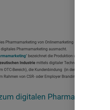
ales Pharmamarketing von Onlinemarketing oder dem klassische
as digitales Pharmamarketing ausmacht.
harmamarketing
"
bezeichnet die Produktion und Kommunikation 
eutischen Industrie
mittels digitaler Technologien.
Ziele
können
im OTC-Bereich), die Kundenbindung (in der Arzt- oder Patient
m Rahmen von CSR- oder Employer Branding-Aktivitäten) sein.
zum digitalen Pharmamarketing