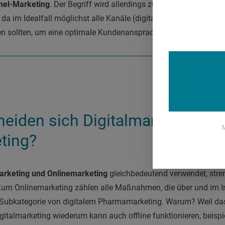
nel-Marketing
. Der Begriff wird allerdings zunehmend durch
Om
 da im Idealfall möglichst alle Kanäle (digitale und analoge) i
en sollten, um eine optimale Kundenansprache und -bindung zu e
heiden sich Digitalmarketing un
M
ting?
marketing und Onlinemarketing
gleichbedeutend verwendet, str
. Zum Onlinemarketing zählen alle Maßnahmen, die über und im In
 Subkategorie von digitalem Pharmamarketing. Warum? Weil das 
igitalmarketing wiederum kann auch offline funktionieren, beisp