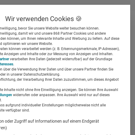
Wir verwenden Cookies 🍪
inwilligung, bevor Sie unsere Website weiter besuchen können.
inwilligung, damit wir und unsere 868 Partner Cookies und andere
er
en können, um Ihnen relevante Inhalte und Werbung zu liefern. Auf diese
d optimieren wir unsere Website.
ten können verarbeitet werden (z. B. Erkennungsmerkmale, IP-Adressen),
ierte Anzeigen und Inhalte oder zur Messung von Anzeigen und Inhalten.
artner
verarbeiten Ihre Daten (jederzeit widerrufbar) auf der Grundlage
nteresses
.
n über die Verwendung Ihrer Daten und über unsere Partner finden Sie
Suchen
der in unserer Datenschutzerklärung.
pflichtung, der Verarbeitung Ihrer Daten zuzustimmen, um dieses Angebot
 Inhalte nicht ohne Ihre Einwilligung anzeigen. Sie können Ihre Auswahl
ellungen
widerrufen oder anpassen. Ihre Auswahl wird nur auf dieses
.
ass aufgrund individueller Einstellungen möglicherweise nicht alle
te verfügbar sind.
on oder Zugriff auf Informationen auf einem Endgerät
ren)