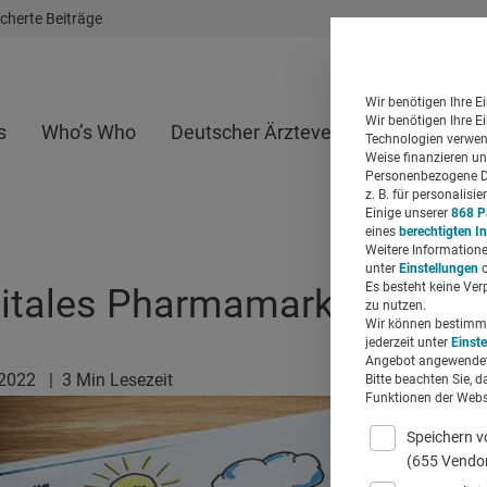
cherte Beiträge
Wir benötigen Ihre E
Wir benötigen Ihre E
s
Who’s Who
Deutscher Ärzteverlag
Whitepap
Technologien verwend
Weise finanzieren un
Personenbezogene Da
z. B. für personalis
Einige unserer
868 P
eines
berechtigten I
Weitere Informatione
unter
Einstellungen
o
Es besteht keine Ver
gitales Pharmamarketing?
zu nutzen.
Wir können bestimmte
jederzeit unter
Einst
Angebot angewendet
.2022
|
3 Min Lesezeit
Bitte beachten Sie, d
Funktionen der Websi
Speichern v
(655 Vendo