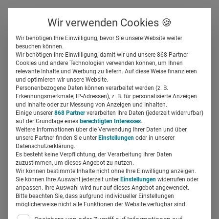
Über uns
Kontakt
Wir verwenden Cookies 🍪
Newsletter
Gespeicherte Beiträge
Wir benötigen Ihre Einwilligung, bevor Sie unsere Website weiter
Suchfeld
besuchen können.
Wir benötigen Ihre Einwilligung, damit wir und unsere 868 Partner
Wie Pharmafirmen über
Cookies und andere Technologien verwenden können, um Ihnen
relevante Inhalte und Werbung zu liefern. Auf diese Weise finanzieren
Amazon neue Kund:innen
Suchen
und optimieren wir unsere Website.
Personenbezogene Daten können verarbeitet werden (z. B.
gewinnen
Erkennungsmerkmale, IP-Adressen), z. B. für personalisierte Anzeigen
und Inhalte oder zur Messung von Anzeigen und Inhalten.
Einige unserer
868 Partner
verarbeiten Ihre Daten (jederzeit widerrufbar)
auf der Grundlage eines
berechtigten Interesses
.
Miriam Mirza
26.06.2024
6 Min Lesezeit
Weitere Informationen über die Verwendung Ihrer Daten und über
unsere Partner finden Sie unter
Einstellungen
oder in unserer
Datenschutzerklärung.
Es besteht keine Verpflichtung, der Verarbeitung Ihrer Daten
zuzustimmen, um dieses Angebot zu nutzen.
Wir können bestimmte Inhalte nicht ohne Ihre Einwilligung anzeigen.
Sie können Ihre Auswahl jederzeit unter
Einstellungen
widerrufen oder
anpassen. Ihre Auswahl wird nur auf dieses Angebot angewendet.
Bitte beachten Sie, dass aufgrund individueller Einstellungen
möglicherweise nicht alle Funktionen der Website verfügbar sind.