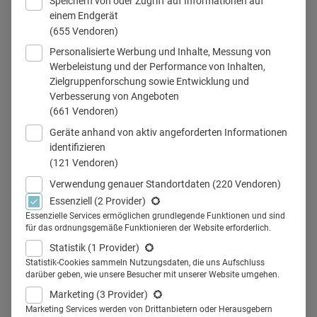
Speichern von oder Zugriff auf Informationen auf
einem Endgerät
(655 Vendoren)
Personalisierte Werbung und Inhalte, Messung von
Kim Sina Lander: „Agenturen werden zu System-Architekten und
Werbeleistung und der Performance von Inhalten,
Integratoren: weniger Einmalkampagne, mehr laufende
Zielgruppenforschung sowie Entwicklung und
Orchestrierung von Daten, Inhalten und Modellen."
Verbesserung von Angeboten
© Smile AI
(661 Vendoren)
Geräte anhand von aktiv angeforderten Informationen
identifizieren
(121 Vendoren)
Teilen
Verwendung genauer Standortdaten
(220 Vendoren)
Essenziell
(2 Provider)
Essenzielle Services ermöglichen grundlegende Funktionen und sind
Amazon mischt den Online-Apothekenmarkt auf. Wie
für das ordnungsgemäße Funktionieren der Website erforderlich.
müssen sich Pharmafirmen jetzt positionieren und auf
Statistik
(1 Provider)
veränderte Bedingungen reagieren? Sicher ist, wer jetzt
Statistik-Cookies sammeln Nutzungsdaten, die uns Aufschluss
darüber geben, wie unsere Besucher mit unserer Website umgehen.
nicht auf die wichtigen Trends setzt, wird abgehängt. Das
Marketing
(3 Provider)
sagt Kim Lander vom Münchner Beratungsunternehmen
Marketing Services werden von Drittanbietern oder Herausgebern