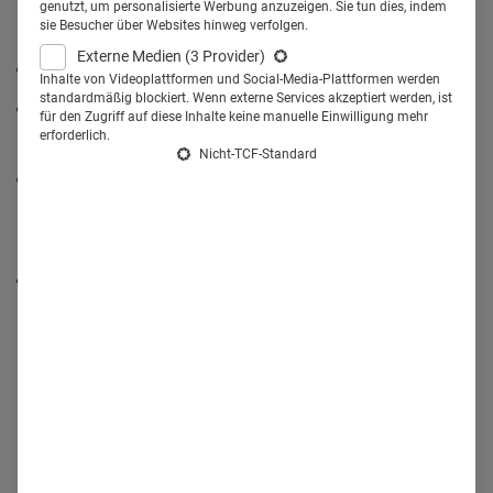
Smile BI GmbH.
genutzt, um personalisierte Werbung anzuzeigen. Sie tun dies, indem
sie Besucher über Websites hinweg verfolgen.
In diesem Beitrag lesen Sie:
Externe Medien
(3 Provider)
Wie Amazon den
ROAS
misst
Inhalte von Videoplattformen und Social-Media-Plattformen werden
standardmäßig blockiert. Wenn externe Services akzeptiert werden, ist
Mit welchen Tools die
Kundenbindung und Loyalität
für den Zugriff auf diese Inhalte keine manuelle Einwilligung mehr
erforderlich.
gestärkt wird
Nicht-TCF-Standard
Wie Amazon datengesteuerte Analysen nutzt, um
Pharma bei der
Optimierung ihrer Marketingstrategien
zu
helfen
Welche
Trends
für Amazon im Online-Pharmamarketing
zu erwarten sind
Das Unternehmen Smile AI GmbH ist auf E-Pharmacy
Analytics & Consulting spezialisiert und hat eine spezielle