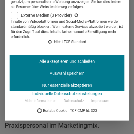
genutzt, um personalisierte Werbung anzuzeigen. Sie tun dies, indem
sie Besucher über Websites hinweg verfolgen.
Externe Medien
(3 Provider)
Inhalte von Videoplattformen und Social-Media-Plattformen werden
standardmäßig blockiert. Wenn externe Services akzeptiert werden, ist
für den Zugriff auf diese Inhalte keine manuelle Einwilligung mehr
erforderlich.
Nicht-TCF-Standard
Alle akzeptieren und schließen
Auswahl speichern
Nur essenzielle akzeptieren
Individuelle Datenschutzeinstellungen
09.06.2016
09.06.2016
Mehr Informationen
Datenschutz
Impressum
„Daniel denkt“: Machen Sie die fünfte
Borlabs Cookie - TCF-CMP Id: 323
Macht zu Ihrem Freund. Das
Praxispersonal im Marketingmix.