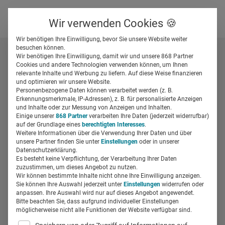
Über uns
Kontakt
Wir verwenden Cookies 🍪
Newsletter
Gespeicherte Beiträge
Wir benötigen Ihre Einwilligung, bevor Sie unsere Website weiter
Suchfeld
besuchen können.
Wir benötigen Ihre Einwilligung, damit wir und unsere 868 Partner
Cookies und andere Technologien verwenden können, um Ihnen
relevante Inhalte und Werbung zu liefern. Auf diese Weise finanzieren
Alle Beiträge von Daniel
Suchen
und optimieren wir unsere Website.
Personenbezogene Daten können verarbeitet werden (z. B.
Izquierdo Hänni
Erkennungsmerkmale, IP-Adressen), z. B. für personalisierte Anzeigen
und Inhalte oder zur Messung von Anzeigen und Inhalten.
Einige unserer
868 Partner
verarbeiten Ihre Daten (jederzeit widerrufbar)
auf der Grundlage eines
berechtigten Interesses
.
Weitere Informationen über die Verwendung Ihrer Daten und über
unsere Partner finden Sie unter
Einstellungen
oder in unserer
Datenschutzerklärung.
Es besteht keine Verpflichtung, der Verarbeitung Ihrer Daten
zuzustimmen, um dieses Angebot zu nutzen.
Wir können bestimmte Inhalte nicht ohne Ihre Einwilligung anzeigen.
Sie können Ihre Auswahl jederzeit unter
Einstellungen
widerrufen oder
anpassen. Ihre Auswahl wird nur auf dieses Angebot angewendet.
Bitte beachten Sie, dass aufgrund individueller Einstellungen
möglicherweise nicht alle Funktionen der Website verfügbar sind.