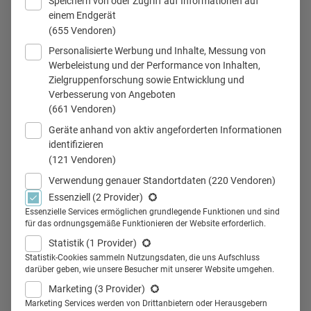
Speichern von oder Zugriff auf Informationen auf
einem Endgerät
(655 Vendoren)
Personalisierte Werbung und Inhalte, Messung von
Werbeleistung und der Performance von Inhalten,
Zielgruppenforschung sowie Entwicklung und
21.07.2016
21.07.2016
Verbesserung von Angeboten
(661 Vendoren)
„Daniel denkt:“ Das Antikorruptionsgesetz
Geräte anhand von aktiv angeforderten Informationen
ist unsere Chance!
identifizieren
(121 Vendoren)
Die Unsicherheit rund um das neue Gesetz zur
Verwendung genauer Standortdaten
(220 Vendoren)
Bekämpfung von Korruption im Gesundheitswesen ist
Essenziell
(2 Provider)
groß: Was darf man? Und was darf man als Unternehmen
Essenzielle Services ermöglichen grundlegende Funktionen und sind
für das ordnungsgemäße Funktionieren der Website erforderlich.
nicht mehr?…
Statistik
(1 Provider)
Statistik-Cookies sammeln Nutzungsdaten, die uns Aufschluss
darüber geben, wie unsere Besucher mit unserer Website umgehen.
Marketing
(3 Provider)
Marketing Services werden von Drittanbietern oder Herausgebern