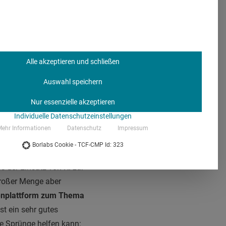
le für drängenden
n Muttersprache finden
Krankenkassen über
 mehrsprachigen
Alle akzeptieren und schließen
igen Kontrolle
nicht
ann KI hier in die Bresche
Auswahl speichern
Nur essenzielle akzeptieren
Individuelle Datenschutzeinstellungen
ehr Informationen
Datenschutz
Impressum
Borlabs Cookie - TCF-CMP Id: 323
s der Einsatz von KI zur
großer Menge aber
enplattform zum Thema
t ein sehr gutes
e Sprünge helfen kann: