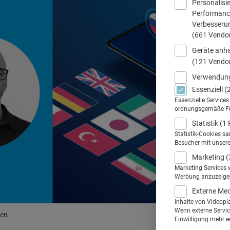
Personalisi
Performance
Verbesseru
(661 Vendo
Geräte anha
(121 Vendo
Verwendung
Essenziell
(
Essenzielle Service
ordnungsgemäße Funk
Statistik
(1 
Statistik-Cookies s
Besucher mit unser
Marketing
(
Marketing Services 
Werbung anzuzeigen.
Externe Me
Inhalte von Videopl
Wenn externe Service
gen
Einwilligung mehr er