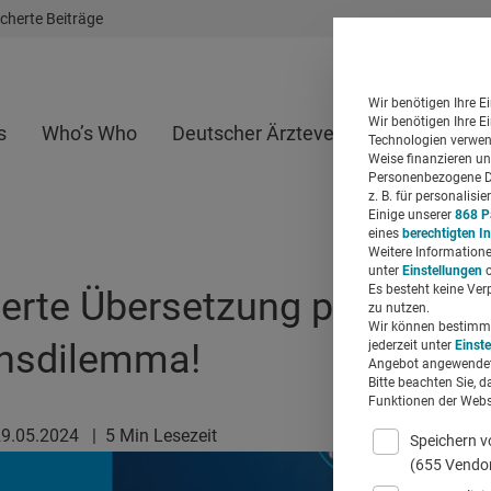
cherte Beiträge
Wir benötigen Ihre E
Wir benötigen Ihre E
s
Who’s Who
Deutscher Ärzteverlag
Whitepap
Technologien verwend
Weise finanzieren un
Personenbezogene Da
z. B. für personalis
Einige unserer
868 P
eines
berechtigten I
Weitere Informatione
unter
Einstellungen
o
Es besteht keine Ver
erte Übersetzung per KI: R
zu nutzen.
Wir können bestimmte
onsdilemma!
jederzeit unter
Einst
Angebot angewendet
Bitte beachten Sie, d
Funktionen der Websi
29.05.2024
|
5 Min Lesezeit
Speichern v
(655 Vendo