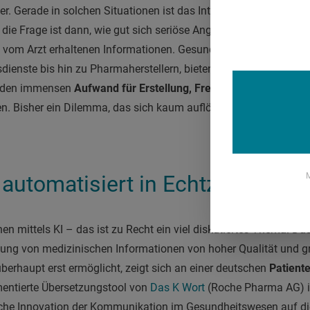
r. Gerade in solchen Situationen ist das Internet die Go-to-Quel
 die Frage ist dann, wie gut sich seriöse Angebote in der eigene
 vom Arzt erhaltenen Informationen. Gesundheitsanbieter, von 
ienste bis hin zu Pharmaherstellern, bieten in der Regel keine
e den immensen
Aufwand für Erstellung, Freigabe und regelmäß
n. Bisher ein Dilemma, das sich kaum auflösen ließ. Inwieweit k
M
 automatisiert in Echtzeit
n mittels KI – das ist zu Recht ein viel diskutiertes Thema. Das
zung von medizinischen Informationen von hoher Qualität und 
überhaupt erst ermöglicht, zeigt sich an einer deutschen
Patient
entierte Übersetzungstool von
Das K Wort
(Roche Pharma AG) is
ische Innovation der Kommunikation im Gesundheitswesen auf di