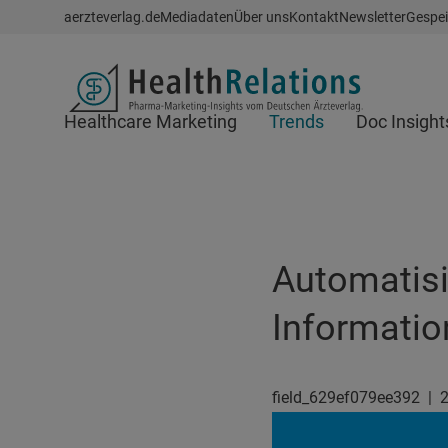
Schnellzugriff
aerzteverlag.de
Mediadaten
Über uns
Kontakt
Newsletter
Gespei
Header
Healthcare Marketing
Trends
Doc Insight
Suchfeld
Automatisi
Informati
field_629ef079ee392
|