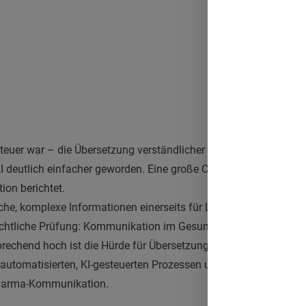
euer war – die Übersetzung verständlicher und verlässlicher me
KI deutlich einfacher geworden. Eine große Chance für Healthca
ion berichtet.
he, komplexe Informationen einerseits für Laien, andererseits
echtliche Prüfung: Kommunikation im Gesundheitswesen ist sc
echend hoch ist die Hürde für Übersetzungen komplexer Inhalte
 automatisierten, KI-gesteuerten Prozessen unterstützen zu lass
Pharma-Kommunikation.