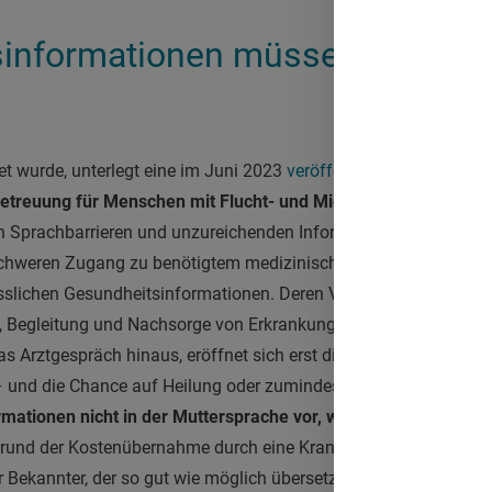
informationen müssen in Mutt
t wurde, unterlegt eine im Juni 2023
veröffentlichte Studie der 
etreuung für Menschen mit Flucht- und Migrationshintergrund i
on Sprachbarrieren und unzureichenden Informationen über Stru
chweren Zugang zu benötigtem medizinischem Service. Die Pro
sslichen Gesundheitsinformationen. Deren Verfügbarkeit ist ein 
 Begleitung und Nachsorge von Erkrankungen. Versteht der/die P
Arztgespräch hinaus, eröffnet sich erst die Möglichkeit zu ei
– und die Chance auf Heilung oder zumindest Linderung von Bes
ationen nicht in der Muttersprache vor, wird es schnell kompl
grund der Kostenübernahme durch eine Krankenkasse beim Arzt
Bekannter, der so gut wie möglich übersetzt. Zu Hause auf sich a