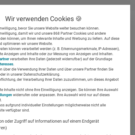
Wir verwenden Cookies 🍪
inwilligung, bevor Sie unsere Website weiter besuchen können.
inwilligung, damit wir und unsere 868 Partner Cookies und andere
er
en können, um Ihnen relevante Inhalte und Werbung zu liefern. Auf diese
d optimieren wir unsere Website.
ten können verarbeitet werden (z. B. Erkennungsmerkmale, IP-Adressen),
ierte Anzeigen und Inhalte oder zur Messung von Anzeigen und Inhalten.
artner
verarbeiten Ihre Daten (jederzeit widerrufbar) auf der Grundlage
nteresses
.
n über die Verwendung Ihrer Daten und über unsere Partner finden Sie
Suchen
der in unserer Datenschutzerklärung.
pflichtung, der Verarbeitung Ihrer Daten zuzustimmen, um dieses Angebot
aus aus dem
 Inhalte nicht ohne Ihre Einwilligung anzeigen. Sie können Ihre Auswahl
ellungen
widerrufen oder anpassen. Ihre Auswahl wird nur auf dieses
.
ass aufgrund individueller Einstellungen möglicherweise nicht alle
te verfügbar sind.
on oder Zugriff auf Informationen auf einem Endgerät
ren)
Partner-Content