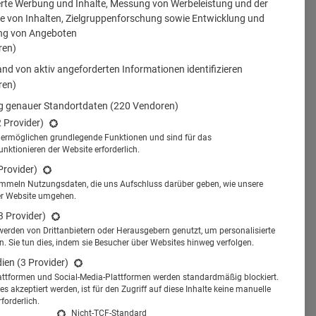
erte Werbung und Inhalte, Messung von Werbeleistung und der
 von Inhalten, Zielgruppenforschung sowie Entwicklung und
ng von Angeboten
ren)
nd von aktiv angeforderten Informationen identifizieren
ren)
 genauer Standortdaten
(220 Vendoren)
2 Provider)
s ermöglichen grundlegende Funktionen und sind für das
tionieren der Website erforderlich.
Provider)
ammeln Nutzungsdaten, die uns Aufschluss darüber geben, wie unsere
er Website umgehen.
3 Provider)
werden von Drittanbietern oder Herausgebern genutzt, um personalisierte
 Sie tun dies, indem sie Besucher über Websites hinweg verfolgen.
dien
(3 Provider)
attformen und Social-Media-Plattformen werden standardmäßig blockiert.
s akzeptiert werden, ist für den Zugriff auf diese Inhalte keine manuelle
forderlich.
Nicht-TCF-Standard