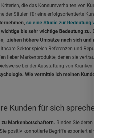
er Kriterien, die das Konsumverhalten von Kunden maßgeblich be
ine der Säulen für eine erfolgsorientierte Kundenkommunikation
nternehmen,
so eine Studie zur Bedeutung von Referenzen im 
wichtige bis sehr wichtige Bedeutung zu. Denn gute Referenz
, ziehen höhere Umsätze nach sich und machen sich damit dir
lthcare-Sektor spielen Referenzen und Reputationen von Unter
ufen lieber Markenprodukte, denen sie vertrauen. Das gilt im Bes
spielsweise bei der Ausstattung von Krankenhäusern.
Referenzma
ychologie. Wie vermittle ich meinen Kunden die Glaubwürdigk
hre Kunden für sich sprechen
 zu Markenbotschaftern.
Binden Sie deren Statements auf Ihre
 Sie positiv konnotierte Begriffe exponiert ein. Beispiel: Die Web