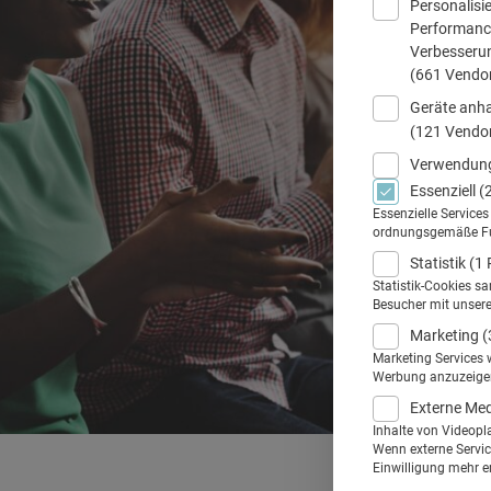
Personalisi
Performance
Verbesseru
(661 Vendo
Geräte anha
(121 Vendo
Verwendung
Essenziell
(
Essenzielle Service
ordnungsgemäße Funk
Statistik
(1 
Statistik-Cookies s
Besucher mit unser
Marketing
(
Marketing Services 
Werbung anzuzeigen.
Externe Me
Inhalte von Videopl
Wenn externe Service
Einwilligung mehr er