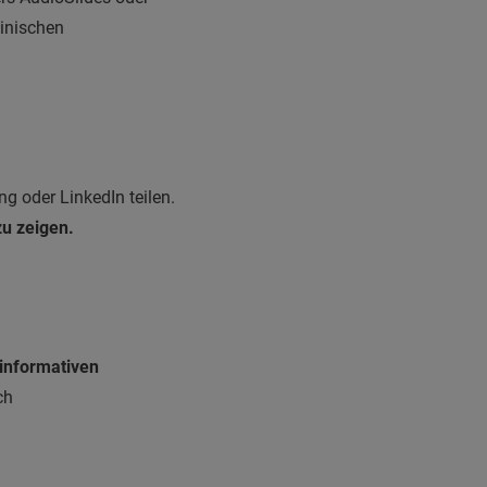
inischen
.
g oder LinkedIn teilen.
zu zeigen.
 informativen
ch