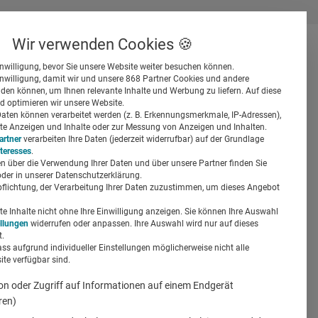
Wir verwenden Cookies 🍪
inwilligung, bevor Sie unsere Website weiter besuchen können.
inwilligung, damit wir und unsere 868 Partner Cookies und andere
er
en können, um Ihnen relevante Inhalte und Werbung zu liefern. Auf diese
d optimieren wir unsere Website.
ten können verarbeitet werden (z. B. Erkennungsmerkmale, IP-Adressen),
ierte Anzeigen und Inhalte oder zur Messung von Anzeigen und Inhalten.
artner
verarbeiten Ihre Daten (jederzeit widerrufbar) auf der Grundlage
nteresses
.
n über die Verwendung Ihrer Daten und über unsere Partner finden Sie
Suchen
der in unserer Datenschutzerklärung.
pflichtung, der Verarbeitung Ihrer Daten zuzustimmen, um dieses Angebot
ps pushen
 Inhalte nicht ohne Ihre Einwilligung anzeigen. Sie können Ihre Auswahl
ellungen
widerrufen oder anpassen. Ihre Auswahl wird nur auf dieses
.
ass aufgrund individueller Einstellungen möglicherweise nicht alle
te verfügbar sind.
on oder Zugriff auf Informationen auf einem Endgerät
ren)