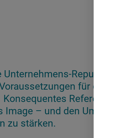
e Unternehmens-Reputation ist 
 Voraussetzungen für die Gener
Konsequentes Referenzmarketi
as Image – und den Umsatz – v
 zu stärken.