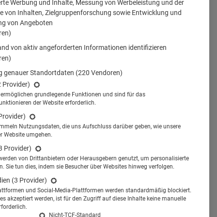
erte Werbung und Inhalte, Messung von Werbeleistung und der
 von Inhalten, Zielgruppenforschung sowie Entwicklung und
ng von Angeboten
ren)
nd von aktiv angeforderten Informationen identifizieren
ren)
 genauer Standortdaten
(220 Vendoren)
2 Provider)
s ermöglichen grundlegende Funktionen und sind für das
tionieren der Website erforderlich.
Provider)
ammeln Nutzungsdaten, die uns Aufschluss darüber geben, wie unsere
er Website umgehen.
3 Provider)
werden von Drittanbietern oder Herausgebern genutzt, um personalisierte
 Sie tun dies, indem sie Besucher über Websites hinweg verfolgen.
dien
(3 Provider)
attformen und Social-Media-Plattformen werden standardmäßig blockiert.
s akzeptiert werden, ist für den Zugriff auf diese Inhalte keine manuelle
forderlich.
Nicht-TCF-Standard