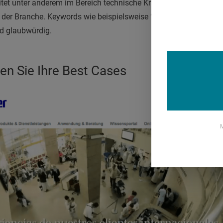
itet unter anderem im Bereich technische Krankenhaus-Ausstattu
der Branche. Keywords wie beispielsweise “partnerschaftlich” 
nd glaubwürdig.
en Sie Ihre Best Cases
M