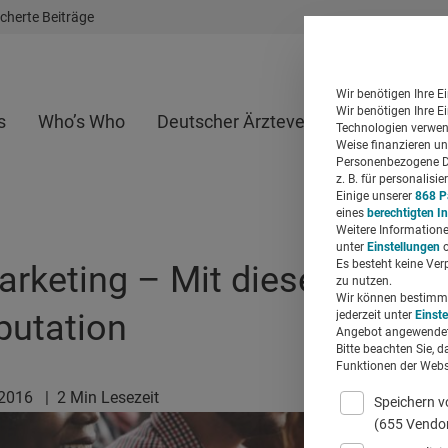
cherte Beiträge
Wir benötigen Ihre E
Wir benötigen Ihre E
s
Who’s Who
Deutscher Ärzteverlag
Whitepap
Technologien verwend
Weise finanzieren un
Personenbezogene Da
z. B. für personalis
Einige unserer
868 P
eines
berechtigten I
Weitere Informatione
unter
Einstellungen
o
Es besteht keine Ver
rketing – Mit diesen 5 Tip
zu nutzen.
Wir können bestimmte
putation
jederzeit unter
Einst
Angebot angewendet
Bitte beachten Sie, d
Funktionen der Websi
.2016
|
2 Min Lesezeit
Speichern v
(655 Vendo