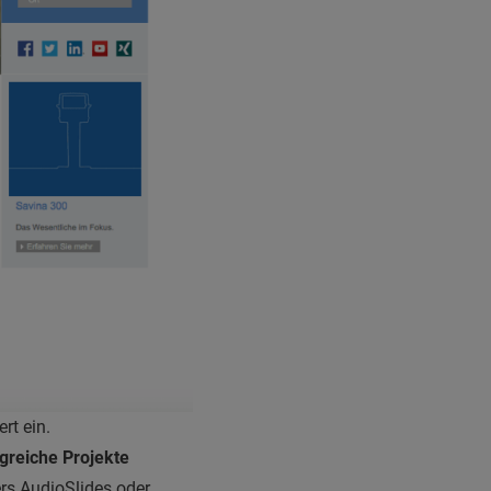
rt ein.
lgreiche Projekte
rs AudioSlides oder