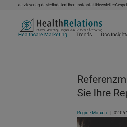
Schnellzugriff
aerzteverlag.de
Mediadaten
Über uns
Kontakt
Newsletter
Gespei
Header
Healthcare Marketing
Trends
Doc Insight
Suchfeld
Referenzma
Sie Ihre Re
Regine Marxen
|
02.06