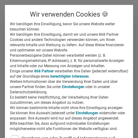
Über uns
Kontakt
Wir verwenden Cookies 🍪
Newsletter
Gespeicherte Beiträge
Wir benötigen Ihre Einwilligung, bevor Sie unsere Website weiter
Suchfeld
besuchen können.
Wir benötigen Ihre Einwilligung, damit wir und unsere 868 Partner
Virtuelles Expertentreffen:
Cookies und andere Technologien verwenden können, um Ihnen
relevante Inhalte und Werbung zu liefern. Auf diese Weise finanzieren
Digitaler Roundtable des
Suchen
und optimieren wir unsere Website.
Personenbezogene Daten können verarbeitet werden (z. B.
Deutschen Ärzteverlags
Erkennungsmerkmale, IP-Adressen), z. B. für personalisierte Anzeigen
und Inhalte oder zur Messung von Anzeigen und Inhalten.
Einige unserer
868 Partner
verarbeiten Ihre Daten (jederzeit widerrufbar)
auf der Grundlage eines
berechtigten Interesses
.
Kirsten Warweg-Schüler
04.05.2021
4 Min Lesezeit
Weitere Informationen über die Verwendung Ihrer Daten und über
unsere Partner finden Sie unter
Einstellungen
oder in unserer
Datenschutzerklärung.
Es besteht keine Verpflichtung, der Verarbeitung Ihrer Daten
zuzustimmen, um dieses Angebot zu nutzen.
Wir können bestimmte Inhalte nicht ohne Ihre Einwilligung anzeigen.
Sie können Ihre Auswahl jederzeit unter
Einstellungen
widerrufen oder
anpassen. Ihre Auswahl wird nur auf dieses Angebot angewendet.
Bitte beachten Sie, dass aufgrund individueller Einstellungen
möglicherweise nicht alle Funktionen der Website verfügbar sind.