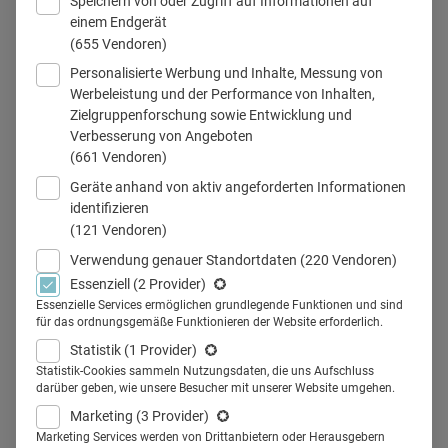
Speichern von oder Zugriff auf Informationen auf
einem Endgerät
(655 Vendoren)
Personalisierte Werbung und Inhalte, Messung von
Roundtable_Aerzteverlag_1
Werbeleistung und der Performance von Inhalten,
Zielgruppenforschung sowie Entwicklung und
Verbesserung von Angeboten
(661 Vendoren)
Teilen
Geräte anhand von aktiv angeforderten Informationen
identifizieren
(121 Vendoren)
Ärztinnen und Ärzten interessieren sich zunehmend für
Verwendung genauer Standortdaten
(220 Vendoren)
digitale
Kommunikationsformate von Pharma- und
Essenziell
(2 Provider)
Healthcare-Experten. Ein Erfolgskonzept des Deutschen
Essenzielle Services ermöglichen grundlegende Funktionen und sind
für das ordnungsgemäße Funktionieren der Website erforderlich.
Ärzteverlags ist dabei der digitale Roundtable.
Statistik
(1 Provider)
Fortbildungen, Tagungen und Kongresse waren in der
Statistik-Cookies sammeln Nutzungsdaten, die uns Aufschluss
Vergangenheit laut
LA-MED Facharzt-Studie 2020
die erste
darüber geben, wie unsere Besucher mit unserer Website umgehen.
Wahl von Fachärztinnen und Fachärzten, wenn es um
Marketing
(3 Provider)
Marketing Services werden von Drittanbietern oder Herausgebern
Informationen etwa zu neuen medikamentösen