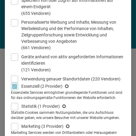
Speichern von oder Zugriff auf Informationen auf
Ja, ich habe die Datenschutzerklärung gelesen.
einem Endgerät
(655 Vendoren)
Abonnieren
Personalisierte Werbung und Inhalte, Messung von
Werbeleistung und der Performance von Inhalten,
Zielgruppenforschung sowie Entwicklung und
Verbesserung von Angeboten
(661 Vendoren)
Geräte anhand von aktiv angeforderten Informationen
identifizieren
(121 Vendoren)
Sie interessieren sich für
Verwendung genauer Standortdaten
(220 Vendoren)
Pharmamarketing?
Essenziell
(2 Provider)
Essenzielle Services ermöglichen grundlegende Funktionen und sind
für das ordnungsgemäße Funktionieren der Website erforderlich.
Dann abonnieren Sie unseren Newsletter!
Statistik
(1 Provider)
Statistik-Cookies sammeln Nutzungsdaten, die uns Aufschluss
darüber geben, wie unsere Besucher mit unserer Website umgehen.
Marketing
(3 Provider)
informativ
Marketing Services werden von Drittanbietern oder Herausgebern