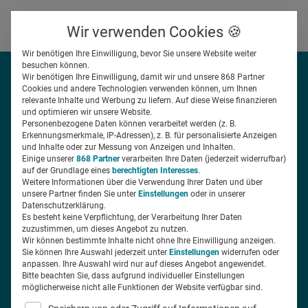
Über uns
Kontakt
Wir verwenden Cookies 🍪
Newsletter
Gespeicherte Beiträge
Wir benötigen Ihre Einwilligung, bevor Sie unsere Website weiter
Suchfeld
besuchen können.
Wir benötigen Ihre Einwilligung, damit wir und unsere 868 Partner
Cookies und andere Technologien verwenden können, um Ihnen
relevante Inhalte und Werbung zu liefern. Auf diese Weise finanzieren
Jetzt anmelden!
Suchen
und optimieren wir unsere Website.
Personenbezogene Daten können verarbeitet werden (z. B.
Erkennungsmerkmale, IP-Adressen), z. B. für personalisierte Anzeigen
Bleiben Sie mit dem Health Relations-Newsletter auf
und Inhalte oder zur Messung von Anzeigen und Inhalten.
Einige unserer
868 Partner
verarbeiten Ihre Daten (jederzeit widerrufbar)
dem Laufenden! Erhalten Sie die neuesten Trends
auf der Grundlage eines
berechtigten Interesses
.
im Pharmamarketing, exklusive Interviews mit
Weitere Informationen über die Verwendung Ihrer Daten und über
unsere Partner finden Sie unter
Einstellungen
oder in unserer
führenden Expertinnen und Experten der
Datenschutzerklärung.
Healthcare-Branche und wertvolle Einblicke in Ihre
Es besteht keine Verpflichtung, der Verarbeitung Ihrer Daten
zuzustimmen, um dieses Angebot zu nutzen.
Zielgruppe – die Ärztinnen und Ärzte.
Wir können bestimmte Inhalte nicht ohne Ihre Einwilligung anzeigen.
Sie können Ihre Auswahl jederzeit unter
Einstellungen
widerrufen oder
anpassen. Ihre Auswahl wird nur auf dieses Angebot angewendet.
E-Mail*
Bitte beachten Sie, dass aufgrund individueller Einstellungen
möglicherweise nicht alle Funktionen der Website verfügbar sind.