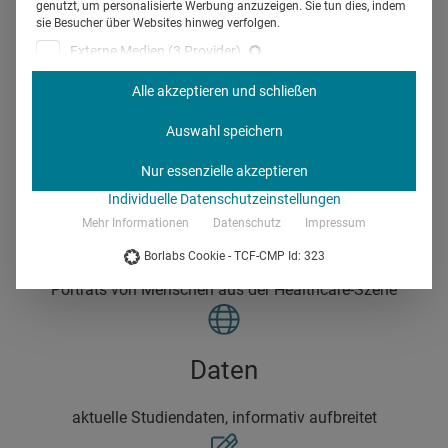
genutzt, um personalisierte Werbung anzuzeigen. Sie tun dies, indem
sie Besucher über Websites hinweg verfolgen.
Hintergrundstorys, Interviews und Case Studys
Externe Medien
(3 Provider)
Inhalte von Videoplattformen und Social-Media-Plattformen werden
standardmäßig blockiert. Wenn externe Services akzeptiert werden, ist
Alle akzeptieren und schließen
für den Zugriff auf diese Inhalte keine manuelle Einwilligung mehr
Insights
erforderlich.
Auswahl speichern
Nicht-TCF-Standard
Daten über die Ärztinnen und Ärzte in Deutschland
Nur essenzielle akzeptieren
Individuelle Datenschutzeinstellungen
Mehr Informationen
Datenschutz
Impressum
persönlich
Borlabs Cookie - TCF-CMP Id: 323
Porträts von Menschen aus der Healthcare-Szene
Daten
aktuelle Studiendaten, informativ aufbreitet