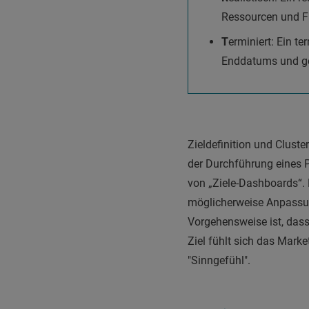
Ressourcen und Fä
T
erminiert: Ein te
Enddatums und ge
Zieldefinition und Clus
der Durchführung eines P
von „Ziele-Dashboards“. 
möglicherweise Anpassu
Vorgehensweise ist, dass 
Ziel fühlt sich das Mark
"Sinngefühl".