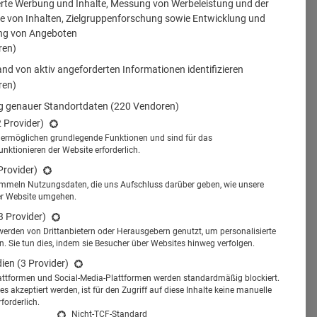
erte Werbung und Inhalte, Messung von Werbeleistung und der
 von Inhalten, Zielgruppenforschung sowie Entwicklung und
ng von Angeboten
ren)
nd von aktiv angeforderten Informationen identifizieren
ren)
 genauer Standortdaten
(220 Vendoren)
2 Provider)
s ermöglichen grundlegende Funktionen und sind für das
tionieren der Website erforderlich.
Provider)
ammeln Nutzungsdaten, die uns Aufschluss darüber geben, wie unsere
er Website umgehen.
3 Provider)
werden von Drittanbietern oder Herausgebern genutzt, um personalisierte
 Sie tun dies, indem sie Besucher über Websites hinweg verfolgen.
dien
(3 Provider)
attformen und Social-Media-Plattformen werden standardmäßig blockiert.
s akzeptiert werden, ist für den Zugriff auf diese Inhalte keine manuelle
forderlich.
Nicht-TCF-Standard