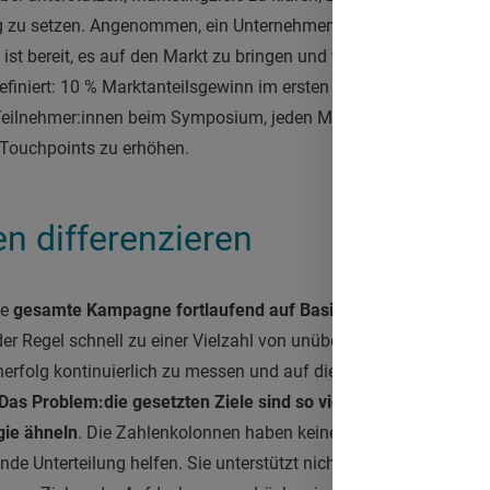
ng zu setzen. Angenommen, ein Unternehmen hat ein neues, ba
ist bereit, es auf den Markt zu bringen und will eine Omnicha
efiniert: 10 % Marktanteilsgewinn im ersten Jahr, 1.000 Besuche
Teilnehmer:innen beim Symposium, jeden Monat mindestens 2 
 Touchpoints zu erhöhen.
n differenzieren
ie
gesamte Kampagne fortlaufend auf Basis der Daten optimie
er Regel schnell zu einer Vielzahl von unübersichtlichen Excel-
rfolg kontinuierlich zu messen und auf dieser Grundlage An
Das Problem:
die gesetzten Ziele sind so vielfältig, dass sie e
gie ähneln
. Die Zahlenkolonnen haben keinen Bezug zueinande
de Unterteilung helfen. Sie unterstützt nicht nur bei der Klärung