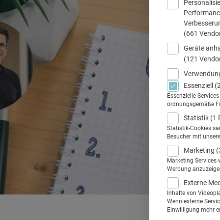
Personalisi
Performance
Verbesseru
(661 Vendo
Geräte anha
(121 Vendo
Verwendung
Essenziell
(
Essenzielle Service
ordnungsgemäße Funk
Statistik
(1 
Statistik-Cookies s
Besucher mit unser
Marketing
(
Marketing Services 
Werbung anzuzeigen.
Externe Me
Inhalte von Videopl
Wenn externe Service
Einwilligung mehr er