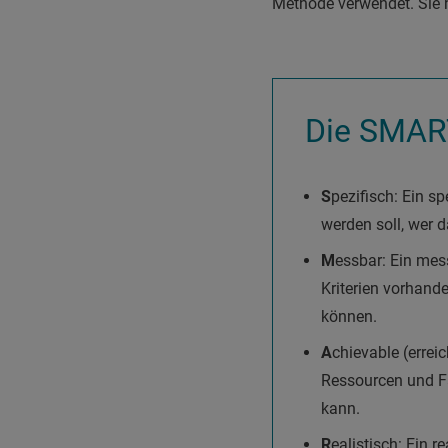
Methode verwendet. Sie hi
Die SMART
S
pezifisch: Ein sp
werden soll, wer d
M
essbar: Ein mess
Kriterien vorhand
können.
A
chievable (errei
Ressourcen und Fä
kann.
R
ealistisch: Ein r