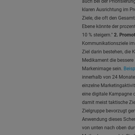
auch bei der Priorisierun
klaren Ausrichtung im Pr
Ziele, die oft den Gesam
Ebene könnte der prozent
10 % steigern."
2. Promo
Kommunikationsziele im 
Ziel darin bestehen, die
Medikament die bessere 
Markenimage sein.
Beisp
innerhalb von 24 Monate
einzelne Marketingaktivi
eine digitale Kampagne o
damit meist taktische Zi
Zielgruppe bevorzugt ge
Anwendung dieses Schema
von unten nach oben durc