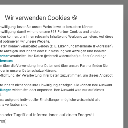
Wir verwenden Cookies 🍪
inwilligung, bevor Sie unsere Website weiter besuchen können.
inwilligung, damit wir und unsere 868 Partner Cookies und andere
er
en können, um Ihnen relevante Inhalte und Werbung zu liefern. Auf diese
d optimieren wir unsere Website.
ten können verarbeitet werden (z. B. Erkennungsmerkmale, IP-Adressen),
ierte Anzeigen und Inhalte oder zur Messung von Anzeigen und Inhalten.
artner
verarbeiten Ihre Daten (jederzeit widerrufbar) auf der Grundlage
nteresses
.
n über die Verwendung Ihrer Daten und über unsere Partner finden Sie
Suchen
der in unserer Datenschutzerklärung.
pflichtung, der Verarbeitung Ihrer Daten zuzustimmen, um dieses Angebot
ele
 Inhalte nicht ohne Ihre Einwilligung anzeigen. Sie können Ihre Auswahl
ellungen
widerrufen oder anpassen. Ihre Auswahl wird nur auf dieses
.
ass aufgrund individueller Einstellungen möglicherweise nicht alle
te verfügbar sind.
on oder Zugriff auf Informationen auf einem Endgerät
ren)
Partner-Content