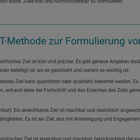
lft dabei, Ziele klar und nachvollziehbar zu formulieren.
-Methode zur Formulierung von
ezifisches Ziel ist klar und präzise. Es gibt genaue Angaben darü
aran beteiligt ist, wo es geschieht und warum es wichtig ist.
bares Ziel kann quantitativ oder qualitativ bewertet werden. Es
en, anhand derer der Fortschritt und das Erreichen des Ziels ge
chbar): Ein erreichbares Ziel ist machbar und realistisch angesi
higkeiten. Es ist ein Ziel, das mit Anstrengung und Engagement
ealistisches Ziel ist erreichbar und machbar, berücksichtigt die 