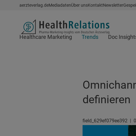
Schnellzugriff
aerzteverlag.de
Mediadaten
Über uns
Kontakt
Newsletter
Gespei
Header
Healthcare Marketing
Trends
Doc Insight
Suchfeld
Omnichanne
definieren
field_629ef079ee392
|