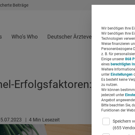
cherte Beiträge
Wir benötigen Ihre E
Wir benötigen Ihre E
s
Who’s Who
Deutscher Ärzteverlag
Whitepap
Technologien verwend
Weise finanzieren un
Personenbezogene Da
z. B. für personalis
Einige unserer
868 P
eines
berechtigten I
Weitere Informatione
unter
Einstellungen
o
Es besteht keine Ver
l-Erfolgsfaktoren: Klare Zi
zu nutzen.
Wir können bestimmte
jederzeit unter
Einst
Angebot angewendet
Bitte beachten Sie, d
Funktionen der Websi
05.07.2023
|
4 Min Lesezeit
Speichern v
(655 Vendo