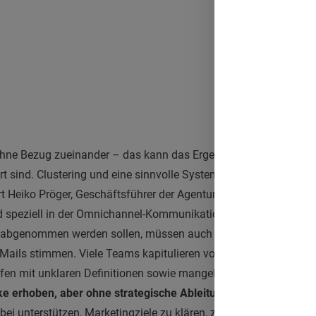
hne Bezug zueinander – das kann das Ergebnis einer Omnicha
ert sind. Clustering und eine sinnvolle Systematisierung der einze
rt Heiko Pröger, Geschäftsführer der Agentur Spirit Link, in diesem
speziell in der Omnichannel-Kommunikation mangelt es nicht a
e abgenommen werden sollen, müssen auch die Anzahl der Auße
-Mails stimmen. Viele Teams kapitulieren vor der schieren Menge 
en mit unklaren Definitionen sowie mangelnder Vergleichbarkei
e erhoben, aber ohne strategische Ableitungen zu treffen.
Ein
i unterstützen, Marketingziele zu klären, zu ordnen, Lücken a