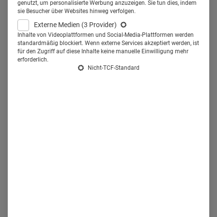
genutzt, um personalisierte Werbung anzuzeigen. Sie tun dies, indem
Kommunikationsberatungen und Healthcare-Unternehmen
sie Besucher über Websites hinweg verfolgen.
ist eine gegenseitige Wertschätzung von großer
Externe Medien
(3 Provider)
Inhalte von Videoplattformen und Social-Media-Plattformen werden
Bedeutung. Wie diese zum Ausdruck gebracht wird, kann
standardmäßig blockiert. Wenn externe Services akzeptiert werden, ist
ganz unterschiedlich sein. Zum Beispiel durch
für den Zugriff auf diese Inhalte keine manuelle Einwilligung mehr
erforderlich.
regelmäßigen Austausch und
ehrliches Feedback
. Oder
Nicht-TCF-Standard
durch
Transparenz und Anerkennung für gute
Leistungen
. Das heißt: Beiden Partnern muss es möglich
sein, Fragen zu stellen und auch mal den Finger in die
Wunde zu legen. Oft hilft eine offene Kommunikation auf
Augenhöhe auch dabei, Synergien zu schaffen, die
Produktivität zu erhöhen und Probleme schneller zu lösen.
Das Blaue vom Himmel
versprechen, ist nicht beraten