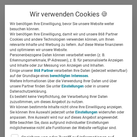
Über uns
Kontakt
Wir verwenden Cookies 🍪
Newsletter
Gespeicherte Beiträge
Wir benötigen Ihre Einwilligung, bevor Sie unsere Website weiter
Suchfeld
besuchen können.
Wir benötigen Ihre Einwilligung, damit wir und unsere 868 Partner
Pharma und Agentur:
Cookies und andere Technologien verwenden können, um Ihnen
relevante Inhalte und Werbung zu liefern. Auf diese Weise finanzieren
Kommunizieren, was
Suchen
und optimieren wir unsere Website.
Personenbezogene Daten können verarbeitet werden (z. B.
möglich ist und was nicht
Erkennungsmerkmale, IP-Adressen), z. B. für personalisierte Anzeigen
und Inhalte oder zur Messung von Anzeigen und Inhalten.
Einige unserer
868 Partner
verarbeiten Ihre Daten (jederzeit widerrufbar)
auf der Grundlage eines
berechtigten Interesses
.
field_629ef079ee392
27.02.2023
3 Min Lesezeit
Weitere Informationen über die Verwendung Ihrer Daten und über
unsere Partner finden Sie unter
Einstellungen
oder in unserer
Partner-Content
Datenschutzerklärung.
Es besteht keine Verpflichtung, der Verarbeitung Ihrer Daten
zuzustimmen, um dieses Angebot zu nutzen.
Wir können bestimmte Inhalte nicht ohne Ihre Einwilligung anzeigen.
Sie können Ihre Auswahl jederzeit unter
Einstellungen
widerrufen oder
anpassen. Ihre Auswahl wird nur auf dieses Angebot angewendet.
Bitte beachten Sie, dass aufgrund individueller Einstellungen
möglicherweise nicht alle Funktionen der Website verfügbar sind.