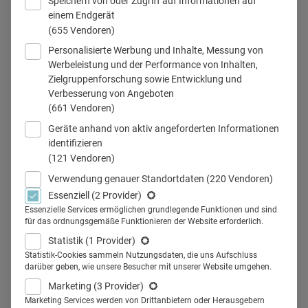
Speichern von oder Zugriff auf Informationen auf
einem Endgerät
(655 Vendoren)
Personalisierte Werbung und Inhalte, Messung von
Kommunikation
Werbeleistung und der Performance von Inhalten,
Zielgruppenforschung sowie Entwicklung und
Verbesserung von Angeboten
(661 Vendoren)
Teilen
Geräte anhand von aktiv angeforderten Informationen
identifizieren
(121 Vendoren)
"Als Pharmaunternehmen die richtige
Verwendung genauer Standortdaten
(220 Vendoren)
Kommunikationsberatung zu finden, ist ein wenig wie die
Essenziell
(2 Provider)
Suche nach dem richtigen Partner", sagt Julia Bressem,
Essenzielle Services ermöglichen grundlegende Funktionen und sind
für das ordnungsgemäße Funktionieren der Website erforderlich.
Senior Vice President bei FleishmanHillard. Warum
Statistik
(1 Provider)
Ehrlichkeit, Wertschätzung und Loyalität für eine
Statistik-Cookies sammeln Nutzungsdaten, die uns Aufschluss
erfolgreiche Pharma-Agentur-Beziehung so wichtig sind,
darüber geben, wie unsere Besucher mit unserer Website umgehen.
erklärt sie in ihrem Beitrag für Health Relations.
Marketing
(3 Provider)
Marketing Services werden von Drittanbietern oder Herausgebern
Für eine erfolgreiche Zusammenarbeit zwischen