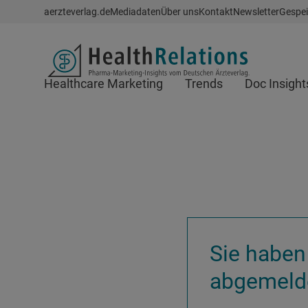
Schnellzugriff
aerzteverlag.de
Mediadaten
Über uns
Kontakt
Newsletter
Gespei
Header
Healthcare Marketing
Trends
Doc Insight
Suchfeld
Sie haben
abgemeld