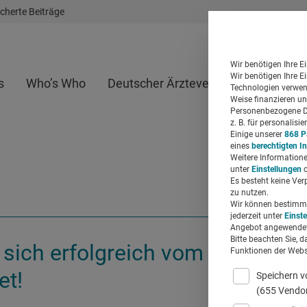
cherte Beiträge
Wir benötigen Ihre E
Wir benötigen Ihre E
s
Who’s Who
Deutscher Ärzteverlag
Whitepap
Technologien verwend
Weise finanzieren un
Personenbezogene Da
z. B. für personalis
Einige unserer
868 P
eines
berechtigten I
Weitere Informatione
unter
Einstellungen
o
Es besteht keine Ver
zu nutzen.
Wir können bestimmte
jederzeit unter
Einst
Angebot angewendet
Bitte beachten Sie, d
 sich erfolgreich vom Newslette
Funktionen der Websi
et!
Speichern v
(655 Vendo