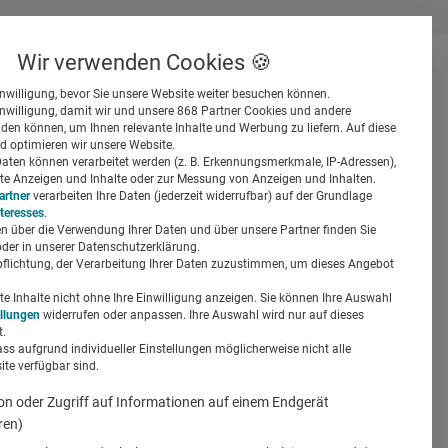
Wir verwenden Cookies 🍪
inwilligung, bevor Sie unsere Website weiter besuchen können.
inwilligung, damit wir und unsere 868 Partner Cookies und andere
er
en können, um Ihnen relevante Inhalte und Werbung zu liefern. Auf diese
d optimieren wir unsere Website.
ten können verarbeitet werden (z. B. Erkennungsmerkmale, IP-Adressen),
ierte Anzeigen und Inhalte oder zur Messung von Anzeigen und Inhalten.
artner
verarbeiten Ihre Daten (jederzeit widerrufbar) auf der Grundlage
nteresses
.
n über die Verwendung Ihrer Daten und über unsere Partner finden Sie
Suchen
der in unserer Datenschutzerklärung.
pflichtung, der Verarbeitung Ihrer Daten zuzustimmen, um dieses Angebot
 Inhalte nicht ohne Ihre Einwilligung anzeigen. Sie können Ihre Auswahl
ellungen
widerrufen oder anpassen. Ihre Auswahl wird nur auf dieses
.
ass aufgrund individueller Einstellungen möglicherweise nicht alle
r
te verfügbar sind.
on oder Zugriff auf Informationen auf einem Endgerät
ren)