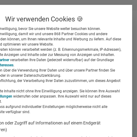
Wir verwenden Cookies 🍪
inwilligung, bevor Sie unsere Website weiter besuchen können.
inwilligung, damit wir und unsere 868 Partner Cookies und andere
er
en können, um Ihnen relevante Inhalte und Werbung zu liefern. Auf diese
d optimieren wir unsere Website.
ten können verarbeitet werden (z. B. Erkennungsmerkmale, IP-Adressen),
ierte Anzeigen und Inhalte oder zur Messung von Anzeigen und Inhalten.
artner
verarbeiten Ihre Daten (jederzeit widerrufbar) auf der Grundlage
nteresses
.
n über die Verwendung Ihrer Daten und über unsere Partner finden Sie
Suchen
der in unserer Datenschutzerklärung.
pflichtung, der Verarbeitung Ihrer Daten zuzustimmen, um dieses Angebot
ne für
 Inhalte nicht ohne Ihre Einwilligung anzeigen. Sie können Ihre Auswahl
ellungen
widerrufen oder anpassen. Ihre Auswahl wird nur auf dieses
.
ass aufgrund individueller Einstellungen möglicherweise nicht alle
te verfügbar sind.
on oder Zugriff auf Informationen auf einem Endgerät
ren)