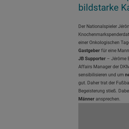
bildstarke
Der Nationalspieler Jérôm
Knochenmarkspenderdate
einer Onkologischen Tage
Gastgeber
für eine Mann
JB Supporter
– Jérôme B
Affairs Manager der DKM
sensibilisieren und um
n
gut. Daher trat der Fußb
Begeisterung stieß. Dab
Männer
ansprechen.