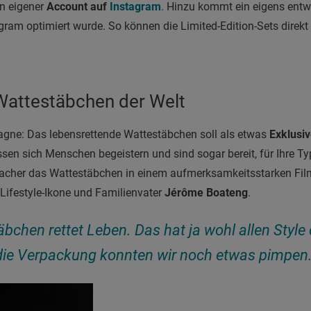
in eigener
Account auf
Instagram
.
Hinzu kommt ein eigens entw
tagram optimiert wurde. So können die Limited-Edition-Sets direk
 Wattestäbchen der Welt
agne: Das lebensrettende Wattestäbchen soll als etwas
Exklusi
assen sich Menschen begeistern und sind sogar bereit, für Ihre T
acher das Wattestäbchen in einem aufmerksamkeitsstarken Film.
 Lifestyle-Ikone und Familienvater
Jérôme Boateng
.
bchen rettet Leben. Das hat ja wohl allen Style 
die Verpackung konnten wir noch etwas pimpen.