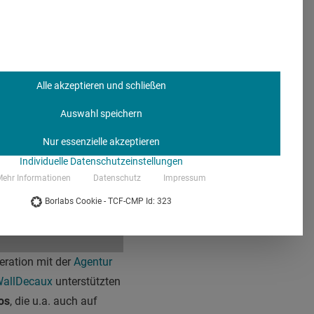
Alle akzeptieren und schließen
Auswahl speichern
Nur essenzielle akzeptieren
Individuelle Datenschutzeinstellungen
ehr Informationen
Datenschutz
Impressum
Borlabs Cookie - TCF-CMP Id: 323
eration mit der
Agentur
allDecaux
unterstützten
os
, die u.a. auch auf