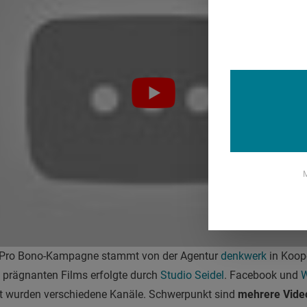
M
r Pro Bono-Kampagne stammt von der Agentur
denkwerk
in Koop
 prägnanten Films erfolgte durch
Studio Seidel
. Facebook und
W
lt wurden verschiedene Kanäle. Schwerpunkt sind
mehrere Vide