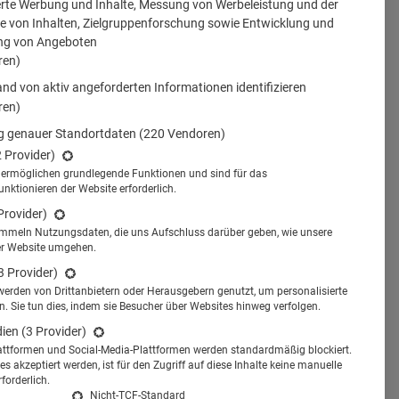
erte Werbung und Inhalte, Messung von Werbeleistung und der
 von Inhalten, Zielgruppenforschung sowie Entwicklung und
ng von Angeboten
ren)
nd von aktiv angeforderten Informationen identifizieren
ren)
 genauer Standortdaten
(220 Vendoren)
2 Provider)
s ermöglichen grundlegende Funktionen und sind für das
tionieren der Website erforderlich.
Provider)
ammeln Nutzungsdaten, die uns Aufschluss darüber geben, wie unsere
er Website umgehen.
3 Provider)
werden von Drittanbietern oder Herausgebern genutzt, um personalisierte
 Sie tun dies, indem sie Besucher über Websites hinweg verfolgen.
dien
(3 Provider)
attformen und Social-Media-Plattformen werden standardmäßig blockiert.
s akzeptiert werden, ist für den Zugriff auf diese Inhalte keine manuelle
forderlich.
Nicht-TCF-Standard