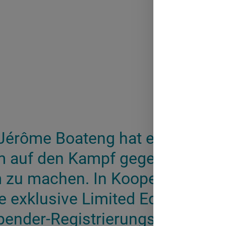
 Jérôme Boateng hat eine eige
um auf den Kampf gegen Blutkre
zu machen. In Kooperation mi
ne exklusive Limited Edition des
ender-Registrierungssets und 