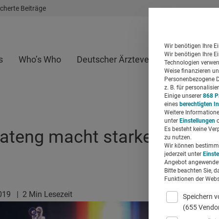
cherte Beiträge
Wir benötigen Ihre E
Wir benötigen Ihre E
s
Who’s Who
Deutscher Ärzteverlag
Whitepap
Technologien verwend
Weise finanzieren un
Personenbezogene Da
z. B. für personalis
Einige unserer
868 P
eines
berechtigten I
Weitere Informatione
unter
Einstellungen
o
Es besteht keine Ver
ateng macht starke Kampag
zu nutzen.
Wir können bestimmte
jederzeit unter
Einst
Angebot angewendet
Bitte beachten Sie, d
Funktionen der Websi
2019
|
2 Min Lesezeit
Speichern v
(655 Vendo