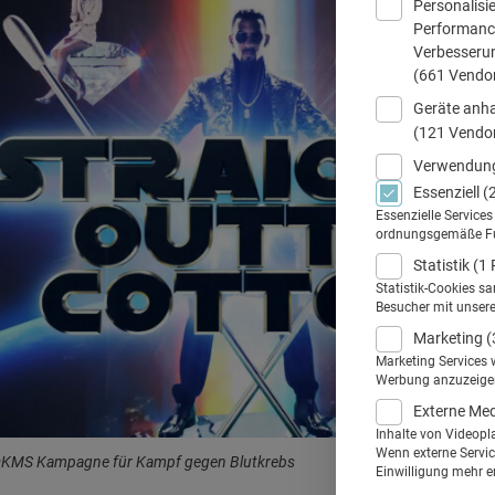
Personalisi
Performance
Verbesseru
(661 Vendo
Geräte anha
(121 Vendo
Verwendung
Essenziell
(
Essenzielle Service
ordnungsgemäße Funk
Statistik
(1 
Statistik-Cookies s
Besucher mit unser
Marketing
(
Marketing Services 
Werbung anzuzeigen.
Externe Me
Inhalte von Videopl
Wenn externe Service
DKMS Kampagne für Kampf gegen Blutkrebs
Einwilligung mehr er