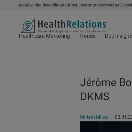
Schnellzugriff
aerzteverlag.de
Mediadaten
Über uns
Kontakt
Newsletter
Gespei
Header
Healthcare Marketing
Trends
Doc Insight
Suchfeld
Jérôme Bo
DKMS
Miriam Mirza
|
02.05.