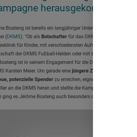
 Kampagne herausgekommen.
e Boateng ist bereits ein langjähriger Unterstützer der Deutsch
i (
DKMS
). "Ob als
Botschafter
für das DKMS-Projekt Fußballhe
sklinik für Kinder, mit verschiedensten Aufrufen in seinen sozia
schaft der DKMS Fußball-Helden oder mit seiner eigens für d
oateng ist in seinem Engagement für die DKMS unermüdlich im 
S Karsten Meier. Um gerade eine
jüngere Zielgruppe
für das T
eue, potenzielle Spender
zu erreichen, eignet sich die Sport- un
aller an die DKMS heran und stellte die Kampagnenidee vor, die 
ei ging es Jérôme Boateng auch besonders darum, die wichtige 