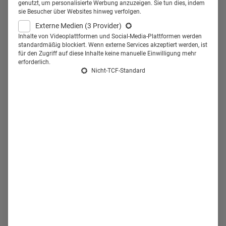
genutzt, um personalisierte Werbung anzuzeigen. Sie tun dies, indem
sie Besucher über Websites hinweg verfolgen.
Externe Medien
(3 Provider)
Inhalte von Videoplattformen und Social-Media-Plattformen werden
standardmäßig blockiert. Wenn externe Services akzeptiert werden, ist
für den Zugriff auf diese Inhalte keine manuelle Einwilligung mehr
erforderlich.
Nicht-TCF-Standard
18.04.2017
18.04.2017
Jürgen Vogel als dentales Testimonial:
„Das perfekte Gesicht für unsere
Kampagne“