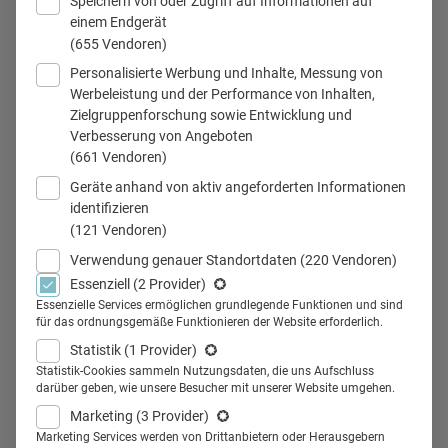
Speichern von oder Zugriff auf Informationen auf
einem Endgerät
(655 Vendoren)
Personalisierte Werbung und Inhalte, Messung von
Werbeleistung und der Performance von Inhalten,
Zielgruppenforschung sowie Entwicklung und
26.04.2017
26.04.2017
Verbesserung von Angeboten
(661 Vendoren)
Auf zur 5. inspirato PHARMA MARKETING
Geräte anhand von aktiv angeforderten Informationen
Konferenz
identifizieren
(121 Vendoren)
PHARMA MARKETING, Branchentreff und wichtiger
Verwendung genauer Standortdaten
(220 Vendoren)
Impulsgeber für Pharma-Marken und -Medien, begibt sich
Essenziell
(2 Provider)
am 26. und 27. Juni in Bonn bereits zum 5. Mal „in Search
Essenzielle Services ermöglichen grundlegende Funktionen und sind
für das ordnungsgemäße Funktionieren der Website erforderlich.
of Excellence“.
Statistik
(1 Provider)
Statistik-Cookies sammeln Nutzungsdaten, die uns Aufschluss
darüber geben, wie unsere Besucher mit unserer Website umgehen.
Marketing
(3 Provider)
Marketing Services werden von Drittanbietern oder Herausgebern