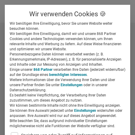
Über uns
Kontakt
Wir verwenden Cookies 🍪
Newsletter
Gespeicherte Beiträge
Wir benötigen Ihre Einwilligung, bevor Sie unsere Website weiter
Suchfeld
besuchen können.
Wir benötigen Ihre Einwilligung, damit wir und unsere 868 Partner
Cookies und andere Technologien verwenden können, um Ihnen
relevante Inhalte und Werbung zu liefern. Auf diese Weise finanzieren
Alle Beiträge von Susanna
Suchen
und optimieren wir unsere Website.
Personenbezogene Daten können verarbeitet werden (z. B.
Cho
Erkennungsmerkmale, IP-Adressen), z. B. für personalisierte Anzeigen
und Inhalte oder zur Messung von Anzeigen und Inhalten.
Einige unserer
868 Partner
verarbeiten Ihre Daten (jederzeit widerrufbar)
auf der Grundlage eines
berechtigten Interesses
.
Weitere Informationen über die Verwendung Ihrer Daten und über
unsere Partner finden Sie unter
Einstellungen
oder in unserer
Datenschutzerklärung.
Es besteht keine Verpflichtung, der Verarbeitung Ihrer Daten
zuzustimmen, um dieses Angebot zu nutzen.
Wir können bestimmte Inhalte nicht ohne Ihre Einwilligung anzeigen.
Sie können Ihre Auswahl jederzeit unter
Einstellungen
widerrufen oder
anpassen. Ihre Auswahl wird nur auf dieses Angebot angewendet.
Bitte beachten Sie, dass aufgrund individueller Einstellungen
möglicherweise nicht alle Funktionen der Website verfügbar sind.