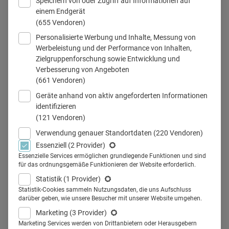
Speichern von oder Zugriff auf Informationen auf
einem Endgerät
(655 Vendoren)
Personalisierte Werbung und Inhalte, Messung von
fotolia.com/VRD
Werbeleistung und der Performance von Inhalten,
Zielgruppenforschung sowie Entwicklung und
Verbesserung von Angeboten
(661 Vendoren)
Teilen
Geräte anhand von aktiv angeforderten Informationen
identifizieren
(121 Vendoren)
Verwendung genauer Standortdaten
(220 Vendoren)
Essenziell
(2 Provider)
Jedes Jahr lädt der Deutsche
Essenzielle Services ermöglichen grundlegende Funktionen und sind
für das ordnungsgemäße Funktionieren der Website erforderlich.
Ärzteverlag dentale
Statistik
(1 Provider)
Meinungsbildner ein: Vertreter
Statistik-Cookies sammeln Nutzungsdaten, die uns Aufschluss
darüber geben, wie unsere Besucher mit unserer Website umgehen.
aus der Zahnärzteschaft, aus der
Marketing
(3 Provider)
Marketing Services werden von Drittanbietern oder Herausgebern