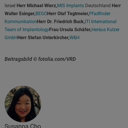
Israel
Herr Michael Wierz,
MIS Implants
Deutschland
Herr
Walter Esinger,
BEGO
Herr Olaf Tegtmeier,
Pfadfinder
Kommunikation
Herr Dr. Friedrich Buck,
ITI International
Team of Implantology
Frau Ursula Schäfer,
Heräus Kulzer
GmbH
Herr Stefan Unterkircher,
W&H
Beitragsbild © fotolia.com/VRD
Susanna Cho