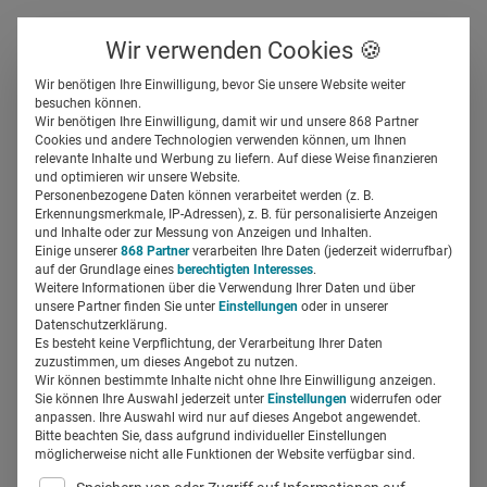
Über uns
Kontakt
Wir verwenden Cookies 🍪
Newsletter
Gespeicherte Beiträge
Wir benötigen Ihre Einwilligung, bevor Sie unsere Website weiter
Suchfeld
besuchen können.
Wir benötigen Ihre Einwilligung, damit wir und unsere 868 Partner
Dental Trendworkshop:
Cookies und andere Technologien verwenden können, um Ihnen
relevante Inhalte und Werbung zu liefern. Auf diese Weise finanzieren
Parodontologie &
Suchen
und optimieren wir unsere Website.
Personenbezogene Daten können verarbeitet werden (z. B.
Implantologie, quo vadis?
Erkennungsmerkmale, IP-Adressen), z. B. für personalisierte Anzeigen
und Inhalte oder zur Messung von Anzeigen und Inhalten.
Einige unserer
868 Partner
verarbeiten Ihre Daten (jederzeit widerrufbar)
auf der Grundlage eines
berechtigten Interesses
.
Susanna Cho
08.02.2017
1 Min Lesezeit
Weitere Informationen über die Verwendung Ihrer Daten und über
unsere Partner finden Sie unter
Einstellungen
oder in unserer
Datenschutzerklärung.
Es besteht keine Verpflichtung, der Verarbeitung Ihrer Daten
zuzustimmen, um dieses Angebot zu nutzen.
Wir können bestimmte Inhalte nicht ohne Ihre Einwilligung anzeigen.
Sie können Ihre Auswahl jederzeit unter
Einstellungen
widerrufen oder
anpassen. Ihre Auswahl wird nur auf dieses Angebot angewendet.
Bitte beachten Sie, dass aufgrund individueller Einstellungen
möglicherweise nicht alle Funktionen der Website verfügbar sind.