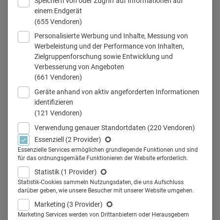
Speichern von oder Zugriff auf Informationen auf
einem Endgerät
(655 Vendoren)
Personalisierte Werbung und Inhalte, Messung von
Werbeleistung und der Performance von Inhalten,
Zielgruppenforschung sowie Entwicklung und
Verbesserung von Angeboten
Teilen
(661 Vendoren)
Geräte anhand von aktiv angeforderten Informationen
identifizieren
(121 Vendoren)
Ab sofort können Agenturen ihre
Verwendung genauer Standortdaten
(220 Vendoren)
Essenziell
(2 Provider)
besten Arbeiten für den
Essenzielle Services ermöglichen grundlegende Funktionen und sind
für das ordnungsgemäße Funktionieren der Website erforderlich.
COMPRIX einreichen, der
Statistik
(1 Provider)
„härtesten Währung für kreative
Statistik-Cookies sammeln Nutzungsdaten, die uns Aufschluss
darüber geben, wie unsere Besucher mit unserer Website umgehen.
Healthcare-Kommunikation“. Alle
Marketing
(3 Provider)
Marketing Services werden von Drittanbietern oder Herausgebern