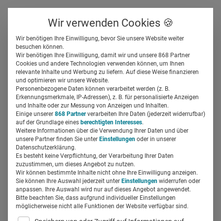
Über uns
Kontakt
Wir verwenden Cookies 🍪
Newsletter
Gespeicherte Beiträge
Wir benötigen Ihre Einwilligung, bevor Sie unsere Website weiter
Suchfeld
besuchen können.
Wir benötigen Ihre Einwilligung, damit wir und unsere 868 Partner
It’s COMPRIX Season! Alle
Cookies und andere Technologien verwenden können, um Ihnen
relevante Inhalte und Werbung zu liefern. Auf diese Weise finanzieren
Neuerungen zum COMPRIX
Suchen
und optimieren wir unsere Website.
Personenbezogene Daten können verarbeitet werden (z. B.
2017 im Überblick
Erkennungsmerkmale, IP-Adressen), z. B. für personalisierte Anzeigen
und Inhalte oder zur Messung von Anzeigen und Inhalten.
Einige unserer
868 Partner
verarbeiten Ihre Daten (jederzeit widerrufbar)
auf der Grundlage eines
berechtigten Interesses
.
Susanna Cho
05.12.2016
1 Min Lesezeit
Weitere Informationen über die Verwendung Ihrer Daten und über
unsere Partner finden Sie unter
Einstellungen
oder in unserer
Datenschutzerklärung.
Es besteht keine Verpflichtung, der Verarbeitung Ihrer Daten
zuzustimmen, um dieses Angebot zu nutzen.
Wir können bestimmte Inhalte nicht ohne Ihre Einwilligung anzeigen.
Sie können Ihre Auswahl jederzeit unter
Einstellungen
widerrufen oder
anpassen. Ihre Auswahl wird nur auf dieses Angebot angewendet.
Bitte beachten Sie, dass aufgrund individueller Einstellungen
möglicherweise nicht alle Funktionen der Website verfügbar sind.