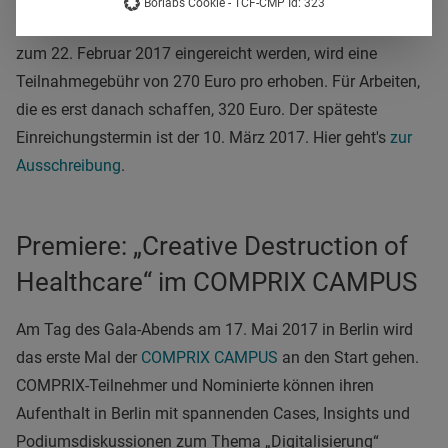
Borlabs Cookie - TCF-CMP Id: 323
Wer früher einreicht, zahlt weniger.
Für Arbeiten, die bis
zum 22. Februar 2017 eingereicht werden, wird eine
Teilnahmegebühr von 270 Euro pro erhoben. Für Arbeiten,
die es erst danach schaffen, 320 Euro. Der späteste
Einreichungstermin ist der 10. März 2017. Hier geht's
zur
Ausschreibung
.
Premiere: „Creative Destruction of
Healthcare“ im COMPRIX CAMPUS
Am Tag des Gala-Abends am 17. Mai 2017 in Berlin wird
das erste Mal der
COMPRIX CAMPUS
an den Start gehen.
COMPRIX-Teilnehmer und Nominierte können ihren
Aufenthalt in Berlin mit spannenden Cases, Insights und
Podiumsdiskussionen zum Thema „Digitalisierung“