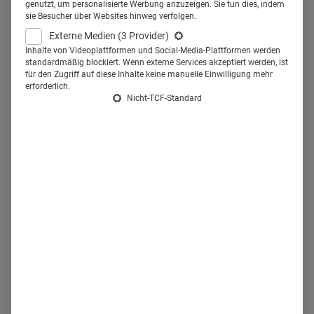
Neuerung im Überblick.
genutzt, um personalisierte Werbung anzuzeigen. Sie tun dies, indem
sie Besucher über Websites hinweg verfolgen.
Externe Medien
(3 Provider)
D
ie COMPRIX Saison 2017 ist eingeläutet – und mit ihr
Inhalte von Videoplattformen und Social-Media-Plattformen werden
zahlreiche Neuerungen. Eine vierte Jury Dental wird die
standardmäßig blockiert. Wenn externe Services akzeptiert werden, ist
für den Zugriff auf diese Inhalte keine manuelle Einwilligung mehr
Arbeiten für die Dental-Kategorien bewerten. Die Preise für
erforderlich.
Nicht-TCF-Standard
Einreichungen werden gestaffelt – je früher Sie einreichen,
desto günstiger ist der Teilnahmebetrag. Der COMPRIX
CAMPUS wird erstmals am Tag der Preisverleihung an den
Start gehen.
Neue Jury Dental
Mit dem COMPRIX 2017 wird das erste Mal die Jury
„Dental“ ihre Arbeit aufnehmen.
Die insgesamt elfköpfige
Jury besteht aus namhaften Industrie- und
Agenturvertretern. Sie wird unter Jurypräsident Norbert