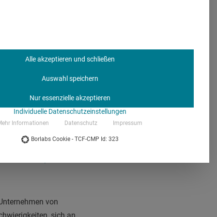
inflüssen zu profitieren,
 Unternehmenskultur, die
en Innovatoren. Ich habe
liche Ansätze
Alle akzeptieren und schließen
chtung war die
ltweit führenden
Auswahl speichern
(Deutschland, Österreich,
Nur essenzielle akzeptieren
nn die Vorteile, die
Individuelle Datenschutzeinstellungen
schen Gesundheitssystem
ehr Informationen
Datenschutz
Impressum
Borlabs Cookie - TCF-CMP Id: 323
so bleiben, wie
Unternehmen von
wierigkeiten, sich an