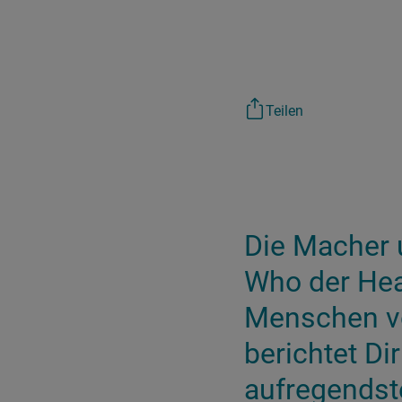
Teilen
Die Macher u
Who der Heal
Menschen vo
berichtet Di
aufregendste