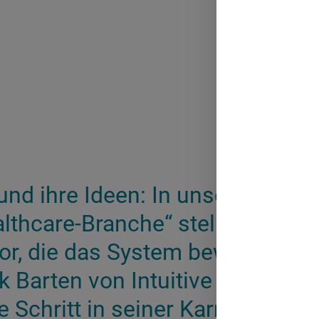
nd ihre Ideen: In unserer Serie
thcare-Branche“ stellen wir Ihn
r, die das System bewegen. In 
rk Barten von Intuitive Surgical
 Schritt in seiner Karriere.