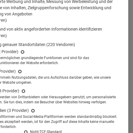
erte Werbung und Inhalte, Messung von Werbeleistung und der
 von Inhalten, Zielgruppenforschung sowie Entwicklung und
ng von Angeboten
ren)
nd von aktiv angeforderten Informationen identifizieren
ren)
 genauer Standortdaten
(220 Vendoren)
2 Provider)
s ermöglichen grundlegende Funktionen und sind für das
tionieren der Website erforderlich.
Provider)
ammeln Nutzungsdaten, die uns Aufschluss darüber geben, wie unsere
er Website umgehen.
3 Provider)
werden von Drittanbietern oder Herausgebern genutzt, um personalisierte
 Sie tun dies, indem sie Besucher über Websites hinweg verfolgen.
dien
(3 Provider)
attformen und Social-Media-Plattformen werden standardmäßig blockiert.
s akzeptiert werden, ist für den Zugriff auf diese Inhalte keine manuelle
forderlich.
Nicht-TCF-Standard