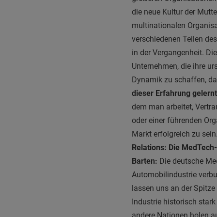
die neue Kultur der Mutt
multinationalen Organisa
verschiedenen Teilen des
in der Vergangenheit. Di
Unternehmen, die ihre ur
Dynamik zu schaffen, da
dieser Erfahrung gelern
dem man arbeitet, Vertra
oder einer führenden Or
Markt erfolgreich zu sein.
Relations: Die MedTech-
Barten:
Die deutsche MedT
Automobilindustrie verbu
lassen uns an der Spitze
Industrie historisch sta
andere Nationen holen au