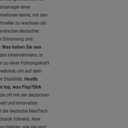
nsmanager einer
ernehmen lernte, mit den
chneller zu wachsen als
ändischer deutscher
tige Stimmung und
s: Was haben Sie aus
 des Unternehmens, in
en zu einer Führungskraft
smerkmal, um auf dem
r Stabilität.
Health
t top, was Flop?
Dirk
die oft mit der deutschen
keit und Innovation
st die deutsche MedTech-
echanik führend. Aber
o bleiben, wie sie sind.