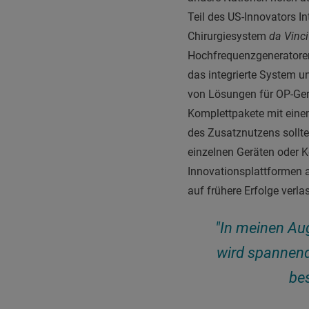
Teil des US-Innovators In
Chirurgiesystem
da Vinci
Hochfrequenzgeneratore
das integrierte System u
von Lösungen für OP-Gerä
Komplettpakete mit eine
des Zusatznutzens sollt
einzelnen Geräten oder 
Innovationsplattformen a
auf frühere Erfolge verla
"In meinen Au
wird spannend 
be