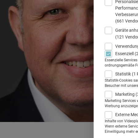
Personalisi
Performance
Verbesseru
(661 Vendo
Geräte anha
(121 Vendo
Verwendung
Essenziell
(
Essenzielle Service
ordnungsgemäße Funk
Statistik
(1 
Statistik-Cookies s
Besucher mit unser
Marketing
(
Marketing Services 
Werbung anzuzeigen.
Externe Me
Inhalte von Videopl
Wenn externe Service
Einwilligung mehr er