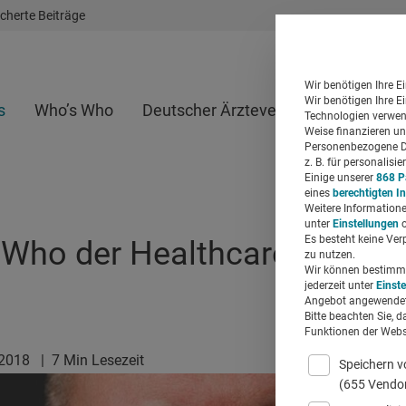
cherte Beiträge
Wir benötigen Ihre E
Wir benötigen Ihre E
s
Who’s Who
Deutscher Ärzteverlag
Whitepap
Technologien verwend
Weise finanzieren un
Personenbezogene Da
z. B. für personalis
Einige unserer
868 P
eines
berechtigten I
Weitere Informatione
unter
Einstellungen
o
Es besteht keine Ver
Who der Healthcare-Branche
zu nutzen.
Wir können bestimmte
jederzeit unter
Einst
Angebot angewendet
Bitte beachten Sie, d
Funktionen der Websi
.2018
|
7 Min Lesezeit
Speichern v
(655 Vendo