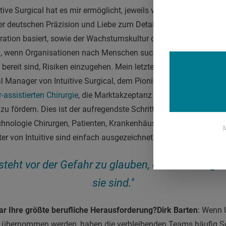
tive Surgical hat es mir ermöglicht, jeweils von deren positiven E
er deutschen Präzision und Liebe zum Detail, der schwedischen
ration basiert, sowie der Wachstumskultur der US-amerikanisch
 wenn Organisationen nach Menschen suchten, die unterschied
bereit sind, Risiken einzugehen. Mein letzter Schritt in diese Ri
l Manager von Intuitive Surgical, dem Pionier und einem der we
-assistierten Chirurgie
, die Marktakzeptanz in der DACH-Region 
 fördern. Dies ist der aufregendste Schritt in meiner Karriere, de
chnologie Chirurgen, Patienten, Krankenhäusern und dem deut
M
iter von Intuitive sind einfach ausgezeichnet.
teht vor der Gefahr zu glauben, dass die Dinge 
sie sind."
ar Ihre größte berufliche Herausforderung?
Dirk Barten
: Wenn 
 übernommen werden, haben die verbleibenden Teams häufig Sch