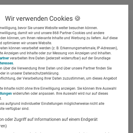
Wir verwenden Cookies 🍪
inwilligung, bevor Sie unsere Website weiter besuchen können.
inwilligung, damit wir und unsere 868 Partner Cookies und andere
er
en können, um Ihnen relevante Inhalte und Werbung zu liefern. Auf diese
d optimieren wir unsere Website.
ten können verarbeitet werden (z. B. Erkennungsmerkmale, IP-Adressen),
ierte Anzeigen und Inhalte oder zur Messung von Anzeigen und Inhalten.
artner
verarbeiten Ihre Daten (jederzeit widerrufbar) auf der Grundlage
nteresses
.
n über die Verwendung Ihrer Daten und über unsere Partner finden Sie
Suchen
der in unserer Datenschutzerklärung.
pflichtung, der Verarbeitung Ihrer Daten zuzustimmen, um dieses Angebot
: Dirk
 Inhalte nicht ohne Ihre Einwilligung anzeigen. Sie können Ihre Auswahl
ellungen
widerrufen oder anpassen. Ihre Auswahl wird nur auf dieses
.
ass aufgrund individueller Einstellungen möglicherweise nicht alle
te verfügbar sind.
on oder Zugriff auf Informationen auf einem Endgerät
ren)