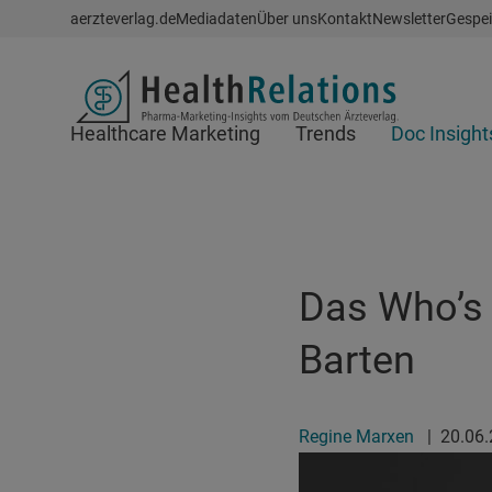
Schnellzugriff
aerzteverlag.de
Mediadaten
Über uns
Kontakt
Newsletter
Gespei
Header
Healthcare Marketing
Trends
Doc Insight
Suchfeld
Das Who’s 
Barten
Regine Marxen
|
20.06