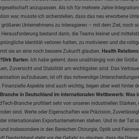
ergesellschaft anzupassen. Als ich für mehrere Jahre Integratio
tion war, musste ich sicherstellen, dass das neu erworbene Unt
 größeren Unternehmens zu interagieren – mit dem Ziel, noch s
e Herausforderung bestand darin, die Teams kleiner und mittelst
sprüngliche Identität verloren hatten, zu motivieren und die nö
mit sie an eine noch bessere Zukunft glauben.
Health Relation
t?
Dirk Barten:
Ich habe gelernt, dass unabhängig von der Größe
uen, Zuversicht und Stabilität am wichtigsten sind. Das Vertrau
ganisation aufzubauen, ist oft das notwendige Unterscheidung
 Finanzielle Aspekte sind auch wichtig, liegen aber weit hinter de
Branche in Deutschland im internationalen Wettbewerb: Was is
ech-Branche profitiert sehr von unseren industriellen Stärken, 
nden sind. Werte oder Eigenschaften wie Präzision, Zuverlässig
 der internationalen Exportunternehmen stehen. Und in der Tat i
rk und insbesondere in den Bereichen Chirurgie, Optik und Feinm
f! Deutschland steht vor der Gefahr zu glauben, dass die Dinge s