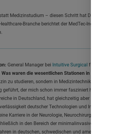
att Medizinstudium – diesen Schritt hat Dirk Barten nie bereut.
ealthcare-Branche berichtet der MedTec-Ingenieur unter andere
n.
on:
General Manager bei
Intuitive Surgical
für Deutschland, Schw
: Was waren die wesentlichen Stationen in Ihrer Karriere?
Dirk 
zin zu studieren, sondern in Medizintechnik zu investieren, hat 
 geführt, der mich schon immer fasziniert hat. Medizintechnik is
eiche in Deutschland, hat gleichzeitig aber noch erhebliches En
uverlässigkeit deutscher Technologien und Innovationen werden 
ine Karriere in der Neurologie, Neurochirurgie, kardiovaskulären
ießlich in den Bereich der minimalinvasiven, roboter-assistierte
5 Jahren in deutschen, schwedischen und amerikanischen Firmen