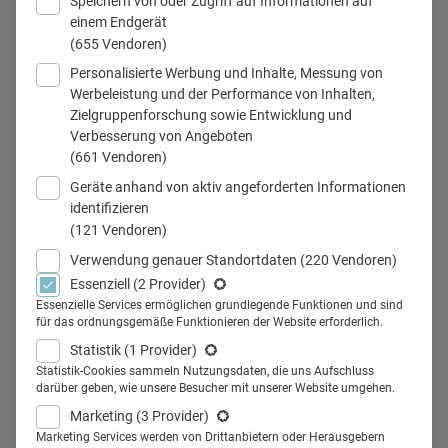
Speichern von oder Zugriff auf Informationen auf
einem Endgerät
Coaching im Krankenhaus
(655 Vendoren)
Personalisierte Werbung und Inhalte, Messung von
Werbeleistung und der Performance von Inhalten,
Zielgruppenforschung sowie Entwicklung und
Teilen
Verbesserung von Angeboten
(661 Vendoren)
Geräte anhand von aktiv angeforderten Informationen
Der neue Chefarzt eckt an, ihm laufen die Ärzte weg. Heute
identifizieren
(121 Vendoren)
überlassen Kliniken die Führungskräfteentwicklung nicht
mehr dem Zufall. Coaching kann dabei helfen,
Verwendung genauer Standortdaten
(220 Vendoren)
Essenziell
(2 Provider)
hochkompetente Führungskräfte für ihre Aufgaben mit
Essenzielle Services ermöglichen grundlegende Funktionen und sind
Personalverantwortung besser zu qualifizieren.
für das ordnungsgemäße Funktionieren der Website erforderlich.
Der Chefarzt ist häufig der letzte Entscheider. An seiner
Statistik
(1 Provider)
Persönlichkeit hängen viele Prozessketten, die die
Statistik-Cookies sammeln Nutzungsdaten, die uns Aufschluss
darüber geben, wie unsere Besucher mit unserer Website umgehen.
Produktivität eines Krankenhauses vorantreiben. Hinzu
Marketing
(3 Provider)
kommt seine Vorbildfunktion. Ärzte möchten ihre Chefs
Marketing Services werden von Drittanbietern oder Herausgebern