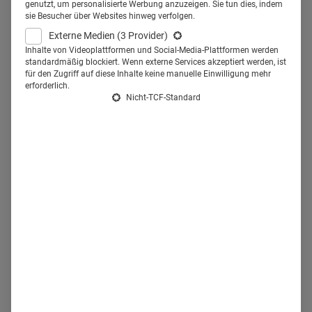
respektieren, von ihnen lernen und wertgeschätzt werden.
genutzt, um personalisierte Werbung anzuzeigen. Sie tun dies, indem
sie Besucher über Websites hinweg verfolgen.
Das alles können Krankenhäuser nicht dem Zufall
Externe Medien
(3 Provider)
überlassen. Coaching zählt daher bereits seit einigen
Inhalte von Videoplattformen und Social-Media-Plattformen werden
standardmäßig blockiert. Wenn externe Services akzeptiert werden, ist
Jahren in vielen Einrichtungen zum Standard. Neben
für den Zugriff auf diese Inhalte keine manuelle Einwilligung mehr
Pflege- und Verwaltungsdirektoren oder Geschäftsführern
erforderlich.
Nicht-TCF-Standard
sind es vor allem die Chef- und Oberärzte, die in ihrer
Führungsqualität gestärkt werden sollen. An welchen
Stellen kann
Coaching in Krankenhäusern
konkret helfen
und worauf sollten Personalverantwortliche achten?
Für welche Ärzte sich Coaching
eignet