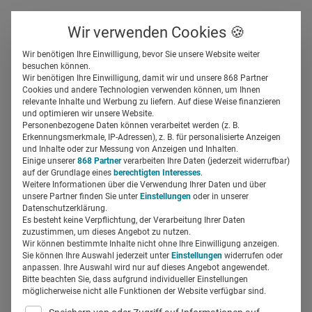
Über uns
Kontakt
Wir verwenden Cookies 🍪
Newsletter
Gespeicherte Beiträge
Wir benötigen Ihre Einwilligung, bevor Sie unsere Website weiter
Suchfeld
besuchen können.
Wir benötigen Ihre Einwilligung, damit wir und unsere 868 Partner
Was kann Coaching im
Cookies und andere Technologien verwenden können, um Ihnen
relevante Inhalte und Werbung zu liefern. Auf diese Weise finanzieren
Krankenhaus leisten?
Suchen
und optimieren wir unsere Website.
Personenbezogene Daten können verarbeitet werden (z. B.
Erkennungsmerkmale, IP-Adressen), z. B. für personalisierte Anzeigen
Denise Krell
und Inhalte oder zur Messung von Anzeigen und Inhalten.
26.06.2020
5 Min Lesezeit
Einige unserer
868 Partner
verarbeiten Ihre Daten (jederzeit widerrufbar)
auf der Grundlage eines
berechtigten Interesses
.
Weitere Informationen über die Verwendung Ihrer Daten und über
unsere Partner finden Sie unter
Einstellungen
oder in unserer
Datenschutzerklärung.
Es besteht keine Verpflichtung, der Verarbeitung Ihrer Daten
zuzustimmen, um dieses Angebot zu nutzen.
Wir können bestimmte Inhalte nicht ohne Ihre Einwilligung anzeigen.
Sie können Ihre Auswahl jederzeit unter
Einstellungen
widerrufen oder
anpassen. Ihre Auswahl wird nur auf dieses Angebot angewendet.
Bitte beachten Sie, dass aufgrund individueller Einstellungen
möglicherweise nicht alle Funktionen der Website verfügbar sind.