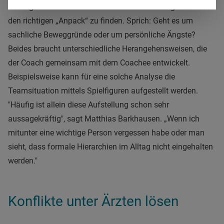
den eigentlichen Problemen auf den Grund zu gehen und
den richtigen „Anpack“ zu finden. Sprich: Geht es um
sachliche Beweggründe oder um persönliche Ängste?
Beides braucht unterschiedliche Herangehensweisen, die
der Coach gemeinsam mit dem Coachee entwickelt.
Beispielsweise kann für eine solche Analyse die
Teamsituation mittels Spielfiguren aufgestellt werden.
"Häufig ist allein diese Aufstellung schon sehr
aussagekräftig", sagt Matthias Barkhausen. „Wenn ich
mitunter eine wichtige Person vergessen habe oder man
sieht, dass formale Hierarchien im Alltag nicht eingehalten
werden."
Konflikte unter Ärzten lösen