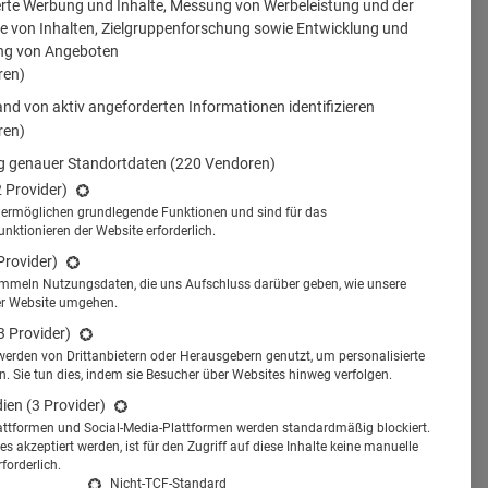
erte Werbung und Inhalte, Messung von Werbeleistung und der
 von Inhalten, Zielgruppenforschung sowie Entwicklung und
ng von Angeboten
ren)
nd von aktiv angeforderten Informationen identifizieren
ren)
 genauer Standortdaten
(220 Vendoren)
2 Provider)
s ermöglichen grundlegende Funktionen und sind für das
tionieren der Website erforderlich.
Provider)
ammeln Nutzungsdaten, die uns Aufschluss darüber geben, wie unsere
er Website umgehen.
3 Provider)
werden von Drittanbietern oder Herausgebern genutzt, um personalisierte
 Sie tun dies, indem sie Besucher über Websites hinweg verfolgen.
dien
(3 Provider)
attformen und Social-Media-Plattformen werden standardmäßig blockiert.
s akzeptiert werden, ist für den Zugriff auf diese Inhalte keine manuelle
forderlich.
Nicht-TCF-Standard