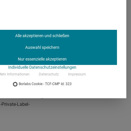
althcare-
Alle akzeptieren und schließen
bot bekommt
und testen
Auswahl speichern
ehmens sei es, so viele
Nur essenzielle akzeptieren
ondern versucht Abläufe
Individuelle Datenschutzeinstellungen
lichst nah an Patienten
ehr Informationen
Datenschutz
Impressum
erung funktionieren.
Borlabs Cookie - TCF-CMP Id: 323
uss, wird das Angebot
at, erhält er künftig ein
Private-Label-
.