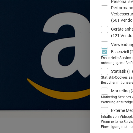
Personalisi
Performance
Verbesseru
(661 Vendo
Geräte anha
(121 Vendo
Verwendung
Essenziell
(
Essenzielle Service
ordnungsgemäße Funk
Statistik
(1 
Statistik-Cookies s
Besucher mit unser
Marketing
(
Marketing Services 
Werbung anzuzeigen.
Externe Me
Inhalte von Videopl
Wenn externe Service
Einwilligung mehr er