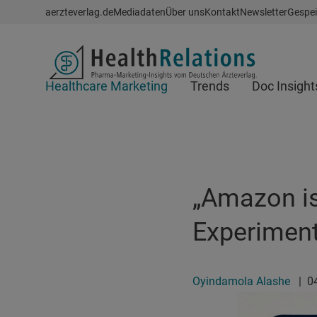
Schnellzugriff
aerzteverlag.de
Mediadaten
Über uns
Kontakt
Newsletter
Gespei
Header
Healthcare Marketing
Trends
Doc Insight
Suchfeld
„Amazon is
Experimen
Oyindamola Alashe
|
0