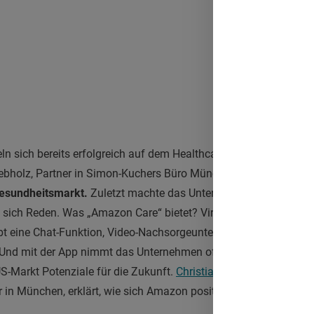
n sich bereits erfolgreich auf dem Healthcare-Markt und auch 
ebholz, Partner in Simon-Kuchers Büro München, beurteilt die n
esundheitsmarkt.
Zuletzt machte das Unternehmen mit einer ei
on sich Reden. Was „Amazon Care“ bietet? Virtuelle und persönl
bt eine Chat-Funktion, Video-Nachsorgeuntersuchungen sowie di
nd mit der App nimmt das Unternehmen offenbar nicht nur Mitar
S-Markt Potenziale für die Zukunft.
Christian Rebholz
, Consume
 in München, erklärt, wie sich Amazon positioniert: „Amazon ist