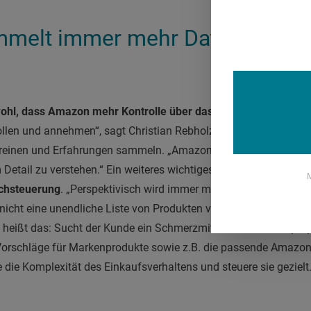
melt immer mehr Daten und He
r wohl, dass Amazon mehr Kontrolle über das Healthcare-Ange
len und annehmen“, sagt Christian Rebholz. Das Ziel des Untern
reinen und Erfahrungen sammeln. „Amazon hat keinen Druck, s
tail zu verstehen.“ Ein weiteres wichtiges Instrument, um mög
M
chsteuerung
. „Perspektivisch wird immer mehr über Sprachsteu
icht eine unendliche Liste von Produkten vorgelesen werden m
 heißt das: Sucht der Kunde ein Schmerzmittel oder Vitaminpräpar
 Vorschläge für Markenprodukte sowie z.B. die passende Amazon-
e die Komplexität des Einkaufsverhaltens und steuere sie gezielt