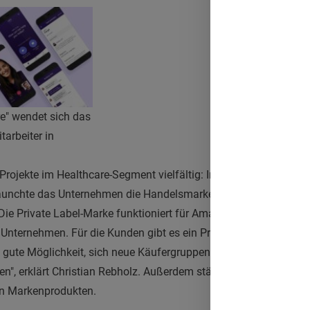
e" wendet sich das
arbeiter in
Projekte im Healthcare-Segment vielfältig: Inzwischen gehören
 launchte das Unternehmen die Handelsmarke „Amazon Basic Care
Die Private Label-Marke funktioniert für Amazon letztendlich ge
nternehmen. Für die Kunden gibt es ein Produkt mit einem in de
e gute Möglichkeit, sich neue Käufergruppen zu erschließen und 
en", erklärt Christian Rebholz. Außerdem stärke Amazon seine 
on Markenprodukten.