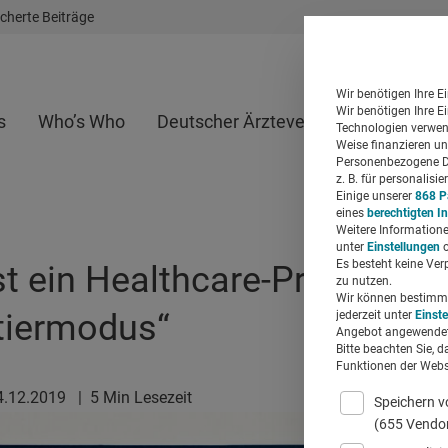
cherte Beiträge
Wir benötigen Ihre E
Wir benötigen Ihre E
s
Who’s Who
Deutscher Ärzteverlag
Whitepap
Technologien verwend
Weise finanzieren un
Personenbezogene Da
z. B. für personalis
Einige unserer
868 P
eines
berechtigten I
Weitere Informatione
unter
Einstellungen
o
Es besteht keine Ver
t ein Healthcare-Provider i
zu nutzen.
Wir können bestimmte
tiermodus“
jederzeit unter
Einst
Angebot angewendet
Bitte beachten Sie, d
Funktionen der Websi
4.12.2019
|
5 Min Lesezeit
Speichern v
(655 Vendo