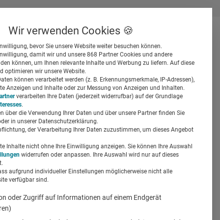
Wir verwenden Cookies 🍪
inwilligung, bevor Sie unsere Website weiter besuchen können.
inwilligung, damit wir und unsere 868 Partner Cookies und andere
er
en können, um Ihnen relevante Inhalte und Werbung zu liefern. Auf diese
d optimieren wir unsere Website.
ten können verarbeitet werden (z. B. Erkennungsmerkmale, IP-Adressen),
ierte Anzeigen und Inhalte oder zur Messung von Anzeigen und Inhalten.
artner
verarbeiten Ihre Daten (jederzeit widerrufbar) auf der Grundlage
nteresses
.
n über die Verwendung Ihrer Daten und über unsere Partner finden Sie
Suchen
der in unserer Datenschutzerklärung.
pflichtung, der Verarbeitung Ihrer Daten zuzustimmen, um dieses Angebot
m
 Inhalte nicht ohne Ihre Einwilligung anzeigen. Sie können Ihre Auswahl
ellungen
widerrufen oder anpassen. Ihre Auswahl wird nur auf dieses
.
ass aufgrund individueller Einstellungen möglicherweise nicht alle
te verfügbar sind.
on oder Zugriff auf Informationen auf einem Endgerät
ren)