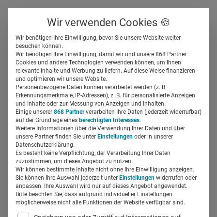
Über uns
Kontakt
Wir verwenden Cookies 🍪
Newsletter
Gespeicherte Beiträge
Wir benötigen Ihre Einwilligung, bevor Sie unsere Website weiter
Suchfeld
besuchen können.
Wir benötigen Ihre Einwilligung, damit wir und unsere 868 Partner
Antikorruptionsgesetz: Diese
Cookies und andere Technologien verwenden können, um Ihnen
relevante Inhalte und Werbung zu liefern. Auf diese Weise finanzieren
Geschenke an den Zahnarzt
Suchen
und optimieren wir unsere Website.
Personenbezogene Daten können verarbeitet werden (z. B.
sind okay
Erkennungsmerkmale, IP-Adressen), z. B. für personalisierte Anzeigen
und Inhalte oder zur Messung von Anzeigen und Inhalten.
Einige unserer
868 Partner
verarbeiten Ihre Daten (jederzeit widerrufbar)
auf der Grundlage eines
berechtigten Interesses
.
Sonja Eckmann
30.11.2017
2 Min Lesezeit
Weitere Informationen über die Verwendung Ihrer Daten und über
unsere Partner finden Sie unter
Einstellungen
oder in unserer
Datenschutzerklärung.
Es besteht keine Verpflichtung, der Verarbeitung Ihrer Daten
zuzustimmen, um dieses Angebot zu nutzen.
Wir können bestimmte Inhalte nicht ohne Ihre Einwilligung anzeigen.
Sie können Ihre Auswahl jederzeit unter
Einstellungen
widerrufen oder
anpassen. Ihre Auswahl wird nur auf dieses Angebot angewendet.
Bitte beachten Sie, dass aufgrund individueller Einstellungen
möglicherweise nicht alle Funktionen der Website verfügbar sind.