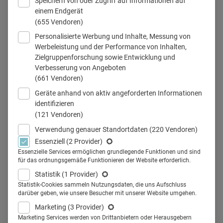
Speichern von oder Zugriff auf Informationen auf
einem Endgerät
(655 Vendoren)
Personalisierte Werbung und Inhalte, Messung von
© iStock.com/Image Source
Werbeleistung und der Performance von Inhalten,
Zielgruppenforschung sowie Entwicklung und
Verbesserung von Angeboten
(661 Vendoren)
Teilen
Geräte anhand von aktiv angeforderten Informationen
identifizieren
(121 Vendoren)
Verwendung genauer Standortdaten
(220 Vendoren)
Essenziell
(2 Provider)
Vor über einem Jahr trat das
Essenzielle Services ermöglichen grundlegende Funktionen und sind
für das ordnungsgemäße Funktionieren der Website erforderlich.
Antikorruptionsgesetz in Kraft,
Statistik
(1 Provider)
und mit ihm kam die
Statistik-Cookies sammeln Nutzungsdaten, die uns Aufschluss
darüber geben, wie unsere Besucher mit unserer Website umgehen.
Verunsicherung, was die Industrie
Marketing
(3 Provider)
Marketing Services werden von Drittanbietern oder Herausgebern