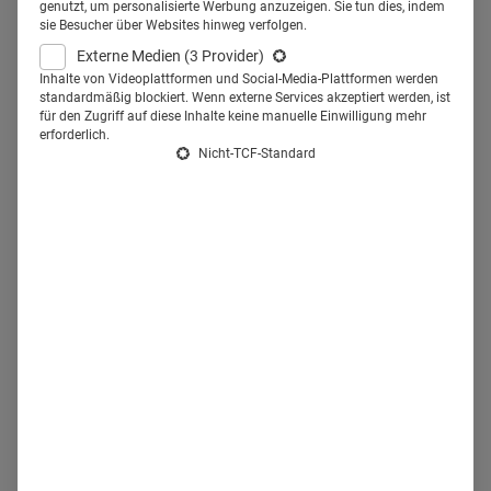
den Ärzten noch zudenken darf,
genutzt, um personalisierte Werbung anzuzeigen. Sie tun dies, indem
sie Besucher über Websites hinweg verfolgen.
ohne strafrechtlich belangt zu
Externe Medien
(3 Provider)
werden. Wir hätten da ein paar
Inhalte von Videoplattformen und Social-Media-Plattformen werden
standardmäßig blockiert. Wenn externe Services akzeptiert werden, ist
Ideen.
für den Zugriff auf diese Inhalte keine manuelle Einwilligung mehr
erforderlich.
Nicht-TCF-Standard
B
islang machten sich nur angestellte Ärzte strafbar, wenn
sie Geld oder Geschenke etwa dafür annahmen, dass sie
das Medikament einer bestimmten Firma verschrieben –
seit Juli 2016 wird allerdings schärfer geschossen, denn
seitdem ist das sogenannte
Antikorruptionsgesetz
in Kraft.
Fast genauso lang bestehen Unsicherheiten in puncto
Auslegung. Der Berufsverband Deutscher Internisten (BDI)
forderte bereits eine Positivliste kooperativer Strukturen
,
und Ärzte an Kliniken
sind verunsichert
.
Betroffen sind
aber auch Zahnärzte, Labore, der Handel und die