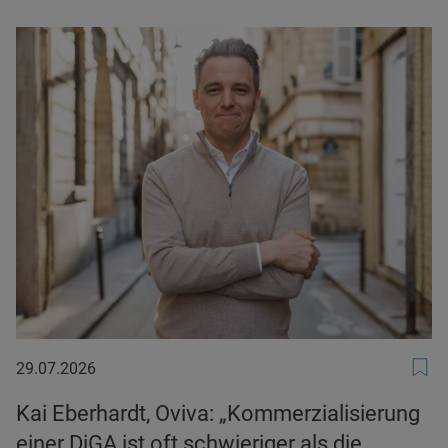
29.07.2026
29.07.2026
Kai Eberhardt, Oviva: „Kommerzialisierung
einer DiGA ist oft schwieriger als die