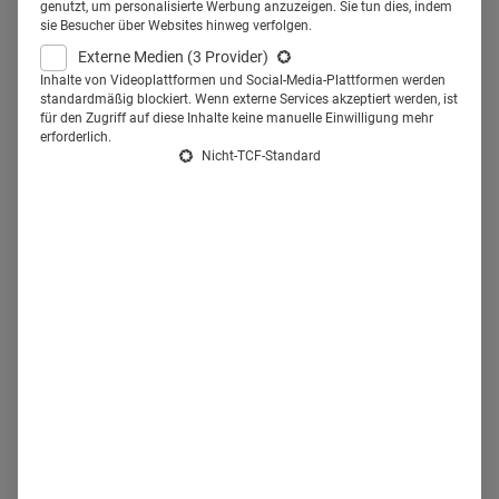
Recruiter.
genutzt, um personalisierte Werbung anzuzeigen. Sie tun dies, indem
sie Besucher über Websites hinweg verfolgen.
Externe Medien
(3 Provider)
TED, die Kurzform für Technology, Entertainment und
Inhalte von Videoplattformen und Social-Media-Plattformen werden
Design, ist im Kern eine jährliche Innovationskonferenz, die
standardmäßig blockiert. Wenn externe Services akzeptiert werden, ist
für den Zugriff auf diese Inhalte keine manuelle Einwilligung mehr
seit 1984 in Monterey, Kalifornien, stattfindet.
Die Idee,
erforderlich.
Nicht-TCF-Standard
branchenübergeifend neue Denkansätze in Form
unterhaltsamer, maximal 18 Minuten langer Beiträge
anerkannter Speaker zu positionieren, hat inzwischen
Kultstatus.
Thematisch wurde die TED-Konferenz über die
Jahre immer vielfältiger, weitere Formate wie die
sogenannten TEDx-Konferenzen oder Kooperationen mit
Konzernen sorgen für zusätzliche Reichweite und tragen
die Message vom Spaß am innovativen Denken und
Voneinander-Lernen rund um den Globus.
Seit 2009 sind
die besten TED Talks zu den unterschiedlichsten
Schwerpunkten umsonst auf deren
Homepage
und bei