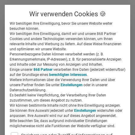
Über uns
Kontakt
Wir verwenden Cookies 🍪
Newsletter
Gespeicherte Beiträge
Wir benötigen Ihre Einwilligung, bevor Sie unsere Website weiter
Suchfeld
besuchen können.
Wir benötigen Ihre Einwilligung, damit wir und unsere 868 Partner
Die 5 besten TED Talks für
Cookies und andere Technologien verwenden können, um Ihnen
relevante Inhalte und Werbung zu liefern. Auf diese Weise finanzieren
Healthcare
Suchen
und optimieren wir unsere Website.
Personenbezogene Daten können verarbeitet werden (z. B.
Erkennungsmerkmale, IP-Adressen), z. B. für personalisierte Anzeigen
Regine Marxen
und Inhalte oder zur Messung von Anzeigen und Inhalten.
09.07.2018
4 Min Lesezeit
Einige unserer
868 Partner
verarbeiten Ihre Daten (jederzeit widerrufbar)
auf der Grundlage eines
berechtigten Interesses
.
Weitere Informationen über die Verwendung Ihrer Daten und über
unsere Partner finden Sie unter
Einstellungen
oder in unserer
Datenschutzerklärung.
Es besteht keine Verpflichtung, der Verarbeitung Ihrer Daten
zuzustimmen, um dieses Angebot zu nutzen.
Wir können bestimmte Inhalte nicht ohne Ihre Einwilligung anzeigen.
Sie können Ihre Auswahl jederzeit unter
Einstellungen
widerrufen oder
anpassen. Ihre Auswahl wird nur auf dieses Angebot angewendet.
Bitte beachten Sie, dass aufgrund individueller Einstellungen
möglicherweise nicht alle Funktionen der Website verfügbar sind.