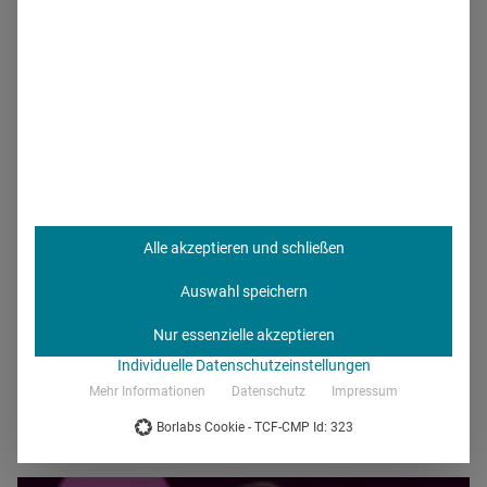
auseinandergesetzt. In ihrem TED Talk geht Stengel der
Frage nach dem Stellenwert von Emotionen in der
Wissenschaft und Forschung auf den Grund. Ihr Ansatz:
Emotionen und Logik einander ergänzen und verstärken
lassen, anstatt sie zu trennen.
In ihrer Fallstudie berichtet
sie, wie das Gefühl, sich für etwas Sinnvolles zu
engagieren, die Teamarbeit und die persönliche
Entwicklung fördert – und wissenschaftliche Durchbrüche
Alle akzeptieren und schließen
und Innovationen katalysieren kann.
Spannend für Clinic-
Recruiter und Healthcare-HR-Verantwortliche. Der Beitrag
Auswahl speichern
war Teil der
TED@Merck KGaA-Konferenz
in Darmstadt in
Nur essenzielle akzeptieren
2017.
Individuelle Datenschutzeinstellungen
Mehr Informationen
Datenschutz
Impressum
Borlabs Cookie - TCF-CMP Id: 323
3) Lena Bieber