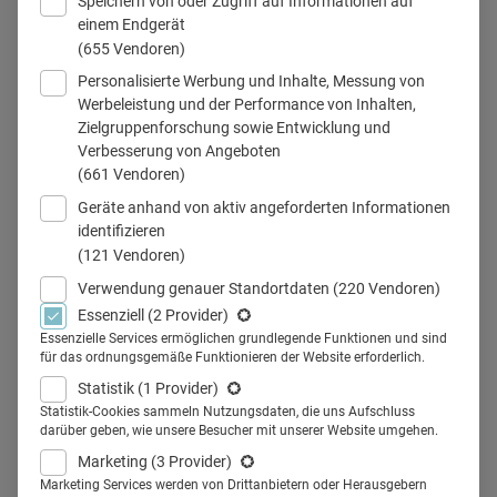
Speichern von oder Zugriff auf Informationen auf
einem Endgerät
(655 Vendoren)
Personalisierte Werbung und Inhalte, Messung von
Werbeleistung und der Performance von Inhalten,
Teilen
Zielgruppenforschung sowie Entwicklung und
Verbesserung von Angeboten
(661 Vendoren)
Geräte anhand von aktiv angeforderten Informationen
identifizieren
TED Talks durchbrechen
(121 Vendoren)
festgefahrene Denkmuster,
Verwendung genauer Standortdaten
(220 Vendoren)
Essenziell
(2 Provider)
schauen über den Tellerrand und
Essenzielle Services ermöglichen grundlegende Funktionen und sind
für das ordnungsgemäße Funktionieren der Website erforderlich.
haben sogar Kultstatus. Das sind
Statistik
(1 Provider)
unsere Top-Five-Speaker für
Statistik-Cookies sammeln Nutzungsdaten, die uns Aufschluss
darüber geben, wie unsere Besucher mit unserer Website umgehen.
Healthcare-Entscheider und
Marketing
(3 Provider)
Marketing Services werden von Drittanbietern oder Herausgebern