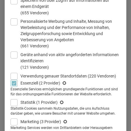
Speichern von oder Zugriff auf Informationen auf
einem Endgerät
(655 Vendoren)
Personalisierte Werbung und Inhalte, Messung von
© mstein/stock.adobe.com
Werbeleistung und der Performance von Inhalten,
Zielgruppenforschung sowie Entwicklung und
Verbesserung von Angeboten
(661 Vendoren)
Teilen
Geräte anhand von aktiv angeforderten Informationen
identifizieren
(121 Vendoren)
Verwendung genauer Standortdaten
(220 Vendoren)
Essenziell
(2 Provider)
Hamburg will seine Position als
Essenzielle Services ermöglichen grundlegende Funktionen und sind
für das ordnungsgemäße Funktionieren der Website erforderlich.
führender eHealth-Standort in
Statistik
(1 Provider)
Deutschland festigen – und setzt
Statistik-Cookies sammeln Nutzungsdaten, die uns Aufschluss
darüber geben, wie unsere Besucher mit unserer Website umgehen.
dafür auf vielfältige Vernetzung.
Marketing
(3 Provider)
Marketing Services werden von Drittanbietern oder Herausgebern