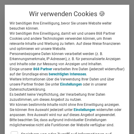
Über uns
Kontakt
Wir verwenden Cookies 🍪
Newsletter
Gespeicherte Beiträge
Wir benötigen Ihre Einwilligung, bevor Sie unsere Website weiter
Suchfeld
besuchen können.
Wir benötigen Ihre Einwilligung, damit wir und unsere 868 Partner
eHealth-Standort Hamburg:
Cookies und andere Technologien verwenden können, um Ihnen
relevante Inhalte und Werbung zu liefern. Auf diese Weise finanzieren
Zusammen bringen, was
Suchen
und optimieren wir unsere Website.
Personenbezogene Daten können verarbeitet werden (z. B.
zusammen gehört
Erkennungsmerkmale, IP-Adressen), z. B. für personalisierte Anzeigen
und Inhalte oder zur Messung von Anzeigen und Inhalten.
Einige unserer
868 Partner
verarbeiten Ihre Daten (jederzeit widerrufbar)
auf der Grundlage eines
berechtigten Interesses
.
Regine Marxen
09.02.2018
3 Min Lesezeit
Weitere Informationen über die Verwendung Ihrer Daten und über
unsere Partner finden Sie unter
Einstellungen
oder in unserer
Datenschutzerklärung.
Es besteht keine Verpflichtung, der Verarbeitung Ihrer Daten
zuzustimmen, um dieses Angebot zu nutzen.
Wir können bestimmte Inhalte nicht ohne Ihre Einwilligung anzeigen.
Sie können Ihre Auswahl jederzeit unter
Einstellungen
widerrufen oder
anpassen. Ihre Auswahl wird nur auf dieses Angebot angewendet.
Bitte beachten Sie, dass aufgrund individueller Einstellungen
möglicherweise nicht alle Funktionen der Website verfügbar sind.