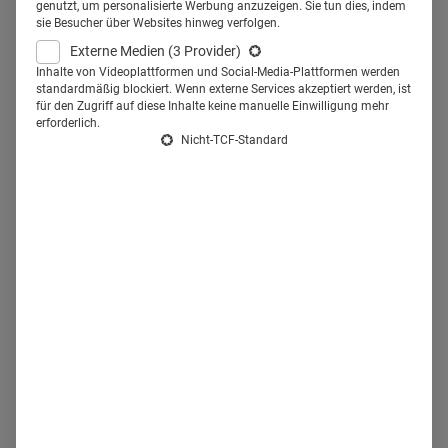
Regional und darüber hinaus.
genutzt, um personalisierte Werbung anzuzeigen. Sie tun dies, indem
sie Besucher über Websites hinweg verfolgen.
Externe Medien
(3 Provider)
Hamburg hat nicht nur die Elbphilharmonie zu bieten –
Inhalte von Videoplattformen und Social-Media-Plattformen werden
sondern auch eine starke Gesundheitswirtschaft. Jeder
standardmäßig blockiert. Wenn externe Services akzeptiert werden, ist
für den Zugriff auf diese Inhalte keine manuelle Einwilligung mehr
siebte Erwerbstätige arbeitet in der Gesundheitsbranche.
erforderlich.
Das sind rund 169.000 Menschen. „Die
Nicht-TCF-Standard
Gesundheitswirtschaft ist einer der führenden
Wirtschaftszweige in dieser Stadt“, sagt Diana Hutter von
der
Gesundheitswirtschaft Hamburg
GmbH (GWHH).
Die
Cluster- und Projektmanagerin nennt zwei wesentliche
Faktoren, die Hamburg als Standort für die Healthcare-
Branche attraktiv machen: die hohe Anzahl der
Branchen-Akteure, die in dieser Stadt bereits beheimatet
sind – und die räumliche Nähe.
Beides sind entscheidende
Faktoren für die weitere Entwicklung Hamburgs zu einem
nachhaltig erfolgreichen eHealth-Standort. Tatsächlich