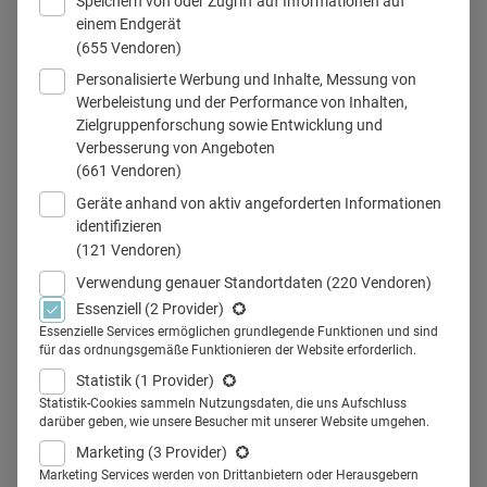
Speichern von oder Zugriff auf Informationen auf
einem Endgerät
© MSC Rights
(655 Vendoren)
Personalisierte Werbung und Inhalte, Messung von
Werbeleistung und der Performance von Inhalten,
Zielgruppenforschung sowie Entwicklung und
Teilen
Verbesserung von Angeboten
(661 Vendoren)
Geräte anhand von aktiv angeforderten Informationen
identifizieren
(121 Vendoren)
Die Kombi-Fortbildung aus
Verwendung genauer Standortdaten
(220 Vendoren)
Essenziell
(2 Provider)
Wissen & Event ist bei
Essenzielle Services ermöglichen grundlegende Funktionen und sind
für das ordnungsgemäße Funktionieren der Website erforderlich.
Zahnärzten beliebt. Ein
Statistik
(1 Provider)
besonderer Hit sind lehrreiche
Statistik-Cookies sammeln Nutzungsdaten, die uns Aufschluss
darüber geben, wie unsere Besucher mit unserer Website umgehen.
Veranstaltungen auf Schiffen.
Marketing
(3 Provider)
Marketing Services werden von Drittanbietern oder Herausgebern