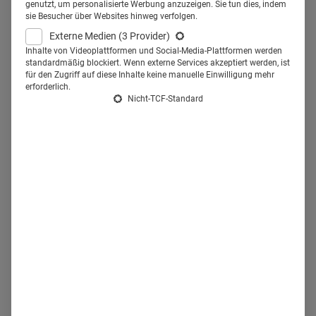
genutzt, um personalisierte Werbung anzuzeigen. Sie tun dies, indem
Über den
Trend zu ausgefallenen Events und Locations
sie Besucher über Websites hinweg verfolgen.
für die Fortbildung für Zahnärzte haben wir schon
Externe Medien
(3 Provider)
mehrfach berichtet
– so etwa über den
Dental
Inhalte von Videoplattformen und Social-Media-Plattformen werden
standardmäßig blockiert. Wenn externe Services akzeptiert werden, ist
Summer
oder spezielle
Veranstaltungen für den dentalen
für den Zugriff auf diese Inhalte keine manuelle Einwilligung mehr
erforderlich.
Nachwuchs
. In den letzten Jahren scheint sich aber ein
Nicht-TCF-Standard
Konzept besonders bewährt zu haben: Die
Weiterbildung
zu Wasser
. Für den zweiten Teil unserer Serie haben wir die
verschiedenen Anbieter unter die Lupe genommen.
Kongress-Schiffsreise mit Henry
Schein
Schon zum 15. Mal veranstaltet Henry Schein die
sogenannte
Kongress-Schiffsreise
, die in diesem Jahr vom
27.10. bis zum 3.11.2018 stattfindet und mit bis zu 30