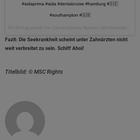
#aidaprima #aida #dentalcruise #hamburg #🇩🇪
#southampton #🇬🇧
Ein Beitrag geteilt von
Zahnarztpraxis Nguyen
(@zahnarztpraxis_nguyen) am
Fazit: Die Seekrankheit scheint unter Zahnärzten nicht
weit verbreitet zu sein. Schiff Ahoi!
Titelbild: © MSC Rights