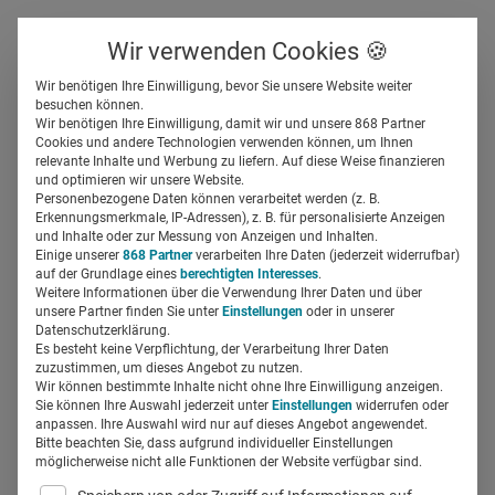
Über uns
Kontakt
Wir verwenden Cookies 🍪
Newsletter
Gespeicherte Beiträge
Wir benötigen Ihre Einwilligung, bevor Sie unsere Website weiter
Suchfeld
besuchen können.
Wir benötigen Ihre Einwilligung, damit wir und unsere 868 Partner
Fortbildung Ahoi! Wenn
Cookies und andere Technologien verwenden können, um Ihnen
relevante Inhalte und Werbung zu liefern. Auf diese Weise finanzieren
Zahnärzte in See stechen
Suchen
und optimieren wir unsere Website.
Personenbezogene Daten können verarbeitet werden (z. B.
Erkennungsmerkmale, IP-Adressen), z. B. für personalisierte Anzeigen
Sonja Eckmann
und Inhalte oder zur Messung von Anzeigen und Inhalten.
09.08.2018
2 Min Lesezeit
Einige unserer
868 Partner
verarbeiten Ihre Daten (jederzeit widerrufbar)
auf der Grundlage eines
berechtigten Interesses
.
Weitere Informationen über die Verwendung Ihrer Daten und über
unsere Partner finden Sie unter
Einstellungen
oder in unserer
Datenschutzerklärung.
Es besteht keine Verpflichtung, der Verarbeitung Ihrer Daten
zuzustimmen, um dieses Angebot zu nutzen.
Wir können bestimmte Inhalte nicht ohne Ihre Einwilligung anzeigen.
Sie können Ihre Auswahl jederzeit unter
Einstellungen
widerrufen oder
anpassen. Ihre Auswahl wird nur auf dieses Angebot angewendet.
Bitte beachten Sie, dass aufgrund individueller Einstellungen
möglicherweise nicht alle Funktionen der Website verfügbar sind.