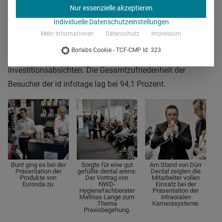
waren 43,1 Prozent der Fachbesucher Zahnärzte und
Nur essenzielle akzeptieren
Kieferorthopäden. Der Anteil an Zahntechniker lag bei 11
Individuelle Datenschutzeinstellungen
Prozent. Für die Mehrheit der Besucher standen
Mehr Informationen
Datenschutz
Impressum
Information über neue Produkte sowie Marktorientierung
Borlabs Cookie - TCF-CMP Id: 323
im Vordergrund. 31,8 Prozent hatten direkte Kauf- bzw.
Investitionsabsichten. Die Gesamtzufriedenheit der
Besucher der id infotage lag bei 94,1 Prozent.
Bunt ging es bei der
Sorgte für eine gut
Am Stand von Dürr
Präsentation der
gefüllte dental arena:
Dental zeigten die
Produkte von
Der Vortrag von
Mitarbeiter vollen
Euronda zu.
NWD-
Einsatz bei der
Hygienefachberater
Präsentation der
Mathias Lange zum
intraoralen
Thema
Kamerasysteme.
Praxisbegehung.