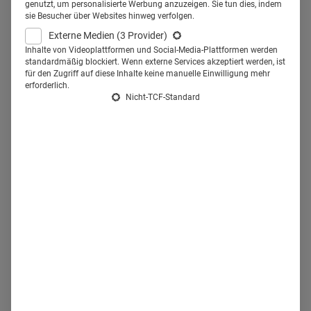
genutzt, um personalisierte Werbung anzuzeigen. Sie tun dies, indem
sich an den Ständen der 120
sie Besucher über Websites hinweg verfolgen.
Externe Medien
(3 Provider)
Aussteller.
Inhalte von Videoplattformen und Social-Media-Plattformen werden
standardmäßig blockiert. Wenn externe Services akzeptiert werden, ist
für den Zugriff auf diese Inhalte keine manuelle Einwilligung mehr
Lutz Müller, Bundesverband Dentalhandel: „Nachdem es in
erforderlich.
Nicht-TCF-Standard
Hamburg drei Jahre keine Dentalmesse gab, war der
Informationsbedarf entsprechend hoch. Die Besucher
waren äußerst interessiert und haben mit unseren
Ausstellern gute Gespräche führen können.“ Ein Thema,
das aber nicht nur an den Ständen ein Gesprächsinhalt
war: das Hygienemanagement, das diesjährige
Schwerpunktthema in der dental arena. Mathias Lange,
Hygienefachberater bei NWD, erläuterte in seinem Vortrag,
wie sich Praxen fit für eine Praxisbegehung machen
können und vor allem, worauf in den verschiedenen
Kammerbezirken zu achten ist.
„Natürlich ist das eine