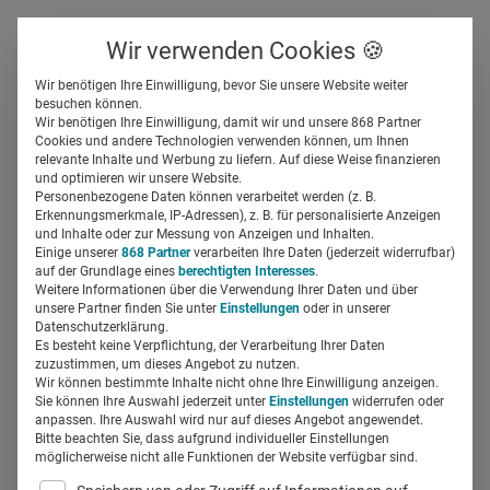
Über uns
Kontakt
Wir verwenden Cookies 🍪
Newsletter
Gespeicherte Beiträge
Wir benötigen Ihre Einwilligung, bevor Sie unsere Website weiter
Suchfeld
besuchen können.
Wir benötigen Ihre Einwilligung, damit wir und unsere 868 Partner
id infotage dental:
Cookies und andere Technologien verwenden können, um Ihnen
relevante Inhalte und Werbung zu liefern. Auf diese Weise finanzieren
Saisonauftakt in Hamburg
Suchen
und optimieren wir unsere Website.
Personenbezogene Daten können verarbeitet werden (z. B.
Erkennungsmerkmale, IP-Adressen), z. B. für personalisierte Anzeigen
Annika Best
und Inhalte oder zur Messung von Anzeigen und Inhalten.
03.05.2016
1 Min Lesezeit
Einige unserer
868 Partner
verarbeiten Ihre Daten (jederzeit widerrufbar)
auf der Grundlage eines
berechtigten Interesses
.
Weitere Informationen über die Verwendung Ihrer Daten und über
unsere Partner finden Sie unter
Einstellungen
oder in unserer
Datenschutzerklärung.
Es besteht keine Verpflichtung, der Verarbeitung Ihrer Daten
zuzustimmen, um dieses Angebot zu nutzen.
Wir können bestimmte Inhalte nicht ohne Ihre Einwilligung anzeigen.
Sie können Ihre Auswahl jederzeit unter
Einstellungen
widerrufen oder
anpassen. Ihre Auswahl wird nur auf dieses Angebot angewendet.
Bitte beachten Sie, dass aufgrund individueller Einstellungen
möglicherweise nicht alle Funktionen der Website verfügbar sind.