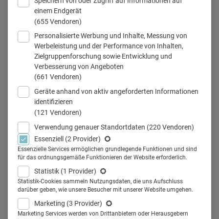
Speichern von oder Zugriff auf Informationen auf
einem Endgerät
panoramic view from the St. Michaelis Church tower, Hamburg,
(655 Vendoren)
Germany, © fotolia
Personalisierte Werbung und Inhalte, Messung von
Werbeleistung und der Performance von Inhalten,
Zielgruppenforschung sowie Entwicklung und
Verbesserung von Angeboten
(661 Vendoren)
Teilen
Geräte anhand von aktiv angeforderten Informationen
identifizieren
(121 Vendoren)
Verwendung genauer Standortdaten
(220 Vendoren)
Etwa 1800 Messebesucher
Essenziell
(2 Provider)
Essenzielle Services ermöglichen grundlegende Funktionen und sind
nutzen den Frühstart der id
für das ordnungsgemäße Funktionieren der Website erforderlich.
infotage dental Hamburg in die
Statistik
(1 Provider)
Statistik-Cookies sammeln Nutzungsdaten, die uns Aufschluss
Messesaison am vergangenen
darüber geben, wie unsere Besucher mit unserer Website umgehen.
Marketing
(3 Provider)
Wochenende und informierten
Marketing Services werden von Drittanbietern oder Herausgebern