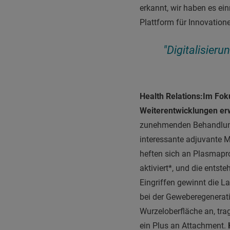
erkannt, wir haben es ein
Plattform für Innovation
"Digitalisier
Health Relations:
Im Fok
Weiterentwicklungen erw
zunehmenden Behandlungs
interessante adjuvante M
heften sich an Plasmapr
aktiviert*, und die entst
Eingriffen gewinnt die L
bei der Geweberegenerati
Wurzeloberfläche an, tra
ein Plus an Attachment.