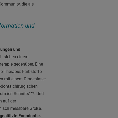
 Community, die als
nformation und
erungen und
ch stehen einem
erapie gegenüber. Eine
e Therapie: Farbstoffe
en mit einem Diodenlaser
rodontalchirurgischen
freien Schnitts“**. Und
n auf der
linisch messbare Größe,
lgestützte Endodontie.