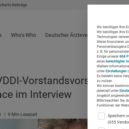
cherte Beiträge
Wir benötigen Ihre E
Wir benötigen Ihre E
s
Who’s Who
Deutscher Ärzteverlag
Whitepap
Technologien verwend
Weise finanzieren un
Personenbezogene Da
z. B. für personalis
Einige unserer
868 P
eines
berechtigten I
Weitere Informatione
unter
Einstellungen
o
Es besteht keine Ver
VDDI-Vorstandsvorsitzender
zu nutzen.
Wir können bestimmte
ce im Interview
jederzeit unter
Einst
Angebot angewendet
Bitte beachten Sie, d
Funktionen der Websi
8
|
9 Min Lesezeit
Speichern v
(655 Vendo