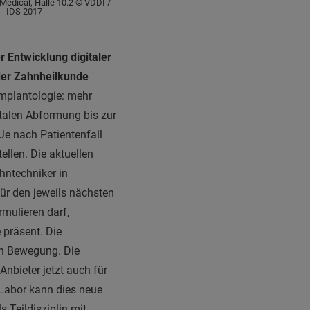
 Medical, Halle 10.2 © VDDI /
IDS 2017
er Entwicklung digitaler
 der Zahnheilkunde
Implantologie: mehr
talen Abformung bis zur
 Je nach Patientenfall
ellen. Die aktuellen
hntechniker in
ür den jeweils nächsten
rmulieren darf,
 präsent. Die
 in Bewegung. Die
Anbieter jetzt auch für
 Labor kann dies neue
s Teildisziplin mit