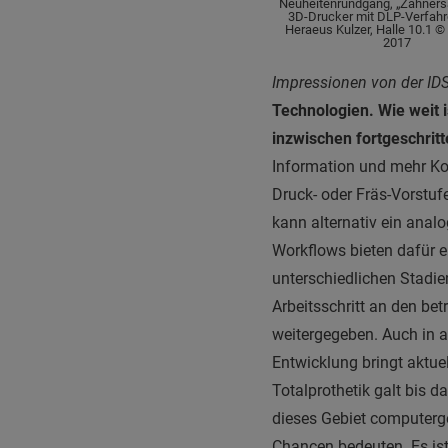
Neuheitenrundgang, „Zahners
3D-Drucker mit DLP-Verfahre
Heraeus Kulzer, Halle 10.1 ©
2017
Impressionen von der ID
Technologien. Wie weit i
inzwischen fortgeschrit
Information und mehr Ko
Druck- oder Fräs-Vorstufe
kann alternativ ein analo
Workflows bieten dafür e
unterschiedlichen Stadi
Arbeitsschritt an den bet
weitergegeben. Auch in a
Entwicklung bringt aktue
Totalprothetik galt bis d
dieses Gebiet computerge
Chancen bedeuten. Es ist 