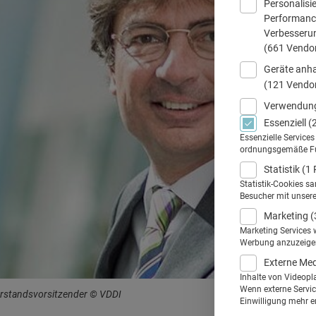
Personalisi
Performance
Verbesseru
(661 Vendo
Geräte anha
(121 Vendo
Verwendung
Essenziell
(
Essenzielle Service
ordnungsgemäße Funk
Statistik
(1 
Statistik-Cookies s
Besucher mit unser
Marketing
(
Marketing Services 
Werbung anzuzeigen.
Externe Me
Inhalte von Videopl
Wenn externe Service
rstandsvorsitzender © VDDI
Einwilligung mehr er