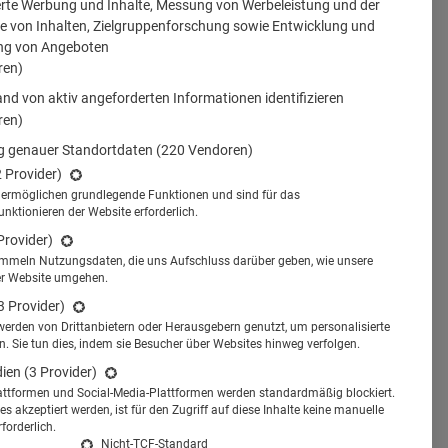
erte Werbung und Inhalte, Messung von Werbeleistung und der
 von Inhalten, Zielgruppenforschung sowie Entwicklung und
ng von Angeboten
ren)
nd von aktiv angeforderten Informationen identifizieren
ren)
 genauer Standortdaten
(220 Vendoren)
2 Provider)
s ermöglichen grundlegende Funktionen und sind für das
tionieren der Website erforderlich.
Provider)
ammeln Nutzungsdaten, die uns Aufschluss darüber geben, wie unsere
er Website umgehen.
3 Provider)
werden von Drittanbietern oder Herausgebern genutzt, um personalisierte
 Sie tun dies, indem sie Besucher über Websites hinweg verfolgen.
dien
(3 Provider)
attformen und Social-Media-Plattformen werden standardmäßig blockiert.
s akzeptiert werden, ist für den Zugriff auf diese Inhalte keine manuelle
forderlich.
Nicht-TCF-Standard