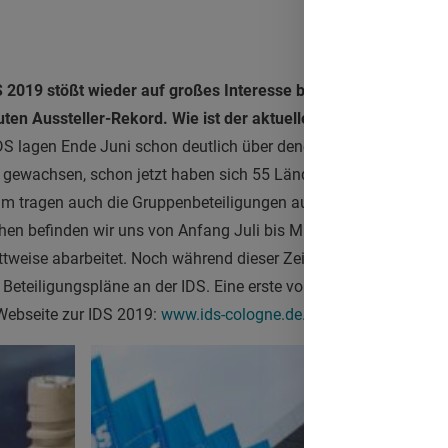
S 2019 stößt wieder auf großes Interesse bei Dentalunternehme
ten Aussteller-Rekord. Wie ist der aktuelle Stand?
Mark Steph
DS lagen Ende Juni schon deutlich über denen des Stichtages d
icht gewachsen, schon jetzt haben sich 55 Länder angemeldet, 2
 tragen auch die Gruppenbeteiligungen aus dem Ausland bei, e
en befinden wir uns von Anfang Juli bis Mitte September in de
tweise abarbeitet. Noch während dieser Zeit konkretisieren sich 
e Beteiligungspläne an der IDS. Eine erste vorläufige Ausstellerlis
 Webseite zur IDS 2019:
www.ids-cologne.de.