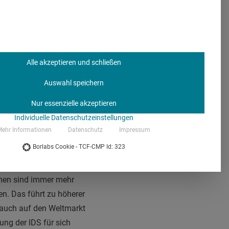
Alle akzeptieren und schließen
 Group, Halle 10.2 © VDDI /
Auswahl speichern
IDS 2017
Nur essenzielle akzeptieren
Gründe für das
Individuelle Datenschutzeinstellungen
ich der
ehr Informationen
Datenschutz
Impressum
sation misst der
Borlabs Cookie - TCF-CMP Id: 323
 ihre Gesundheitssysteme
ere Zugänge zur
umen sind immer mehr
en. Das führt zu höherer
 auch auf den Weltmarkt
ung der IDS für sich