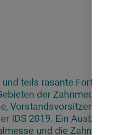
und teils rasante Fortentwickl
 Gebieten der Zahnmedizin versp
e, Vorstandsvorsitzender des V
r IDS 2019. Ein Ausblick auf di
almesse und die Zahnarztpraxis