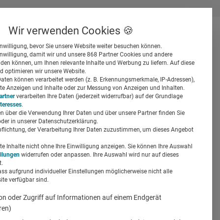
Wir verwenden Cookies 🍪
inwilligung, bevor Sie unsere Website weiter besuchen können.
inwilligung, damit wir und unsere 868 Partner Cookies und andere
er
en können, um Ihnen relevante Inhalte und Werbung zu liefern. Auf diese
d optimieren wir unsere Website.
ten können verarbeitet werden (z. B. Erkennungsmerkmale, IP-Adressen),
ierte Anzeigen und Inhalte oder zur Messung von Anzeigen und Inhalten.
artner
verarbeiten Ihre Daten (jederzeit widerrufbar) auf der Grundlage
nteresses
.
n über die Verwendung Ihrer Daten und über unsere Partner finden Sie
Suchen
der in unserer Datenschutzerklärung.
pflichtung, der Verarbeitung Ihrer Daten zuzustimmen, um dieses Angebot
 Mark
 Inhalte nicht ohne Ihre Einwilligung anzeigen. Sie können Ihre Auswahl
ellungen
widerrufen oder anpassen. Ihre Auswahl wird nur auf dieses
.
ass aufgrund individueller Einstellungen möglicherweise nicht alle
te verfügbar sind.
on oder Zugriff auf Informationen auf einem Endgerät
ren)