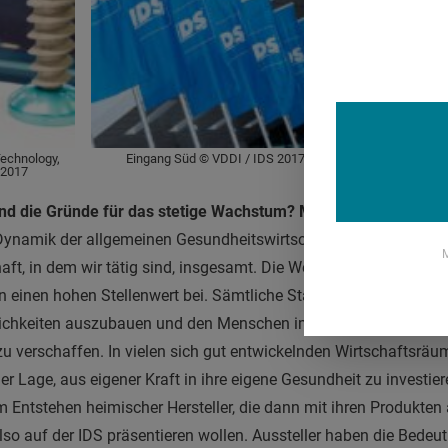
Technology,
Eingang Süd © VDDI / IDS 2017
Stand: Sanavis
 2017
ind die Gründe für das stetige Wachstum?
Mark Stephen Pace:
Dynamik der allgemeinen Gesundheitswirtschaft sowie dem Bere
M
t, in dem wir tätig sind, insgesamt. Die Weltgesundheitsorgani
einen hohen Stellenwert bei. Sämtliche Staaten sind bestrebt,
lichkeiten auszubauen und den Menschen immer mehr und bess
u verschaffen. In vielen sich gut entwickelnden Wirtschaftsrä
r Lage, aus eigener Kraft in ihre eigene Gesundheit zu investier
Entstehen heimischer Hersteller, die dann mit ihren Produkten
so auf der IDS präsentieren wollen. Aussteller haben die Bedeut