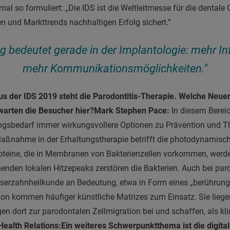
mal so formuliert: „Die IDS ist die Weltleitmesse für die dentale
en und Markttrends nachhaltigen Erfolg sichert.“
ung bedeutet gerade in der Implantologie: mehr I
mehr Kommunikationsmöglichkeiten."
us der IDS 2019 steht die Parodontitis-Therapie. Welche Neu
arten die Besucher hier?
Mark Stephen Pace:
In diesem Berei
bedarf immer wirkungsvollere Optionen zu Prävention und Th
aßnahme in der Erhaltungstherapie betrifft die photodynamisch
oteine, die in Membranen von Bakterienzellen vorkommen, werd
ehenden lokalen Hitzepeaks zerstören die Bakterien. Auch bei pa
aserzahnheilkunde an Bedeutung, etwa in Form eines „berührungs
on kommen häufiger künstliche Matrizes zum Einsatz. Sie liege
gen dort zur parodontalen Zellmigration bei und schaffen, als k
Health Relations:
Ein weiteres Schwerpunktthema ist die digita