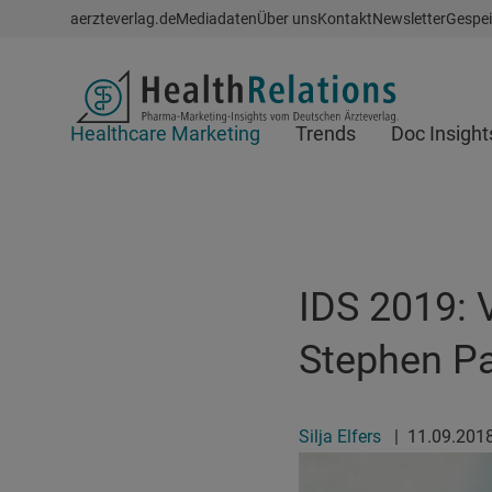
Schnellzugriff
aerzteverlag.de
Mediadaten
Über uns
Kontakt
Newsletter
Gespei
Header
Healthcare Marketing
Trends
Doc Insight
Suchfeld
IDS 2019: 
Stephen Pa
Silja Elfers
|
11.09.201