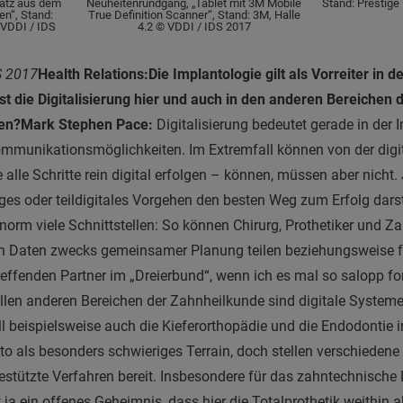
atz aus dem
Neuheitenrundgang, „Tablet mit 3M Mobile
Stand: Prestige
n“, Stand:
True Definition Scanner“, Stand: 3M, Halle
 VDDI / IDS
4.2 © VDDI / IDS 2017
S 2017
Health Relations:
Die Implantologie gilt als Vorreiter in d
st die Digitalisierung hier und auch in den anderen Bereichen
ten?
Mark Stephen Pace:
Digitalisierung bedeutet gerade in der 
mmunikationsmöglichkeiten. Im Extremfall können von der digi
 alle Schritte rein digital erfolgen – können, müssen aber nicht.
ges oder teildigitales Vorgehen den besten Weg zum Erfolg darst
norm viele Schnittstellen: So können Chirurg, Prothetiker und Za
en Daten zwecks gemeinsamer Planung teilen beziehungsweise f
reffenden Partner im „Dreierbund“, wenn ich es mal so salopp fo
llen anderen Bereichen der Zahnheilkunde sind digitale Systeme
ll beispielsweise auch die Kieferorthopädie und die Endodontie
ato als besonders schwieriges Terrain, doch stellen verschiedene 
stützte Verfahren bereit. Insbesondere für das zahntechnische
ja ein offenes Geheimnis, dass hier die Totalprothetik weithin al