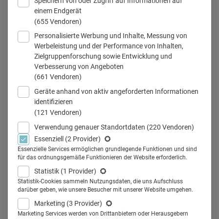
Speichern von oder Zugriff auf Informationen auf
einem Endgerät
(655 Vendoren)
Personalisierte Werbung und Inhalte, Messung von
Werbeleistung und der Performance von Inhalten,
Zielgruppenforschung sowie Entwicklung und
© istock.com/sArhange1
Verbesserung von Angeboten
(661 Vendoren)
Geräte anhand von aktiv angeforderten Informationen
identifizieren
Teilen
(121 Vendoren)
Verwendung genauer Standortdaten
(220 Vendoren)
Essenziell
(2 Provider)
Essenzielle Services ermöglichen grundlegende Funktionen und sind
für das ordnungsgemäße Funktionieren der Website erforderlich.
Welche sind die wichtigsten
Statistik
(1 Provider)
Zielgruppen für rezeptpflichtige
Statistik-Cookies sammeln Nutzungsdaten, die uns Aufschluss
darüber geben, wie unsere Besucher mit unserer Website umgehen.
Immunsuppressiva? Welche
Marketing
(3 Provider)
Marketing Services werden von Drittanbietern oder Herausgebern