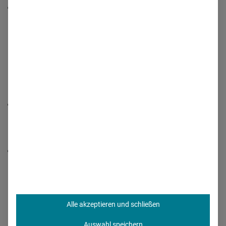
Die wichtigste Rx-Zielgruppe „Arzt in Praxis“ spielt für
diese Klasse aktuell keine Rolle.
Top10-Marken bei
Immunsuppressiva
Ocrevus wird seit November 2015 in der Schweiz
beworben. In Deutschland erschienen die ersten
Anzeigen im Februar 2018.
Tremfya-Anzeigen sehen wir seit Oktober 2017.
Alle akzeptieren und schließen
Auswahl speichern