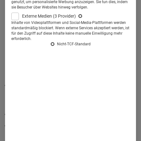
Präparate gehören zu den Top10
genutzt, um personalisierte Werbung anzuzeigen. Sie tun dies, indem
sie Besucher über Websites hinweg verfolgen.
in Deutschland? Rx Facts &
Externe Medien
(3 Provider)
Figures von Bernhard Hebel.
Inhalte von Videoplattformen und Social-Media-Plattformen werden
standardmäßig blockiert. Wenn externe Services akzeptiert werden, ist
für den Zugriff auf diese Inhalte keine manuelle Einwilligung mehr
erforderlich.
Nicht-TCF-Standard
Immunsuppressiva:
Werbeausgaben bei Fachlesern
Der Werbedruck bei rezeptpflichtigen Immunsuppressiva
(ATC-Code = L040) steigt dieses Jahr im 1. Quartal in
Deutschland auf 1,2 Mio. € (+ 9%).
Im 1. Quartal 2017 wurden 1,1 Mio. € investiert.
Die Neurologen und Dermatologen stehen dieses Jahr
im Fokus der Kampagnen.