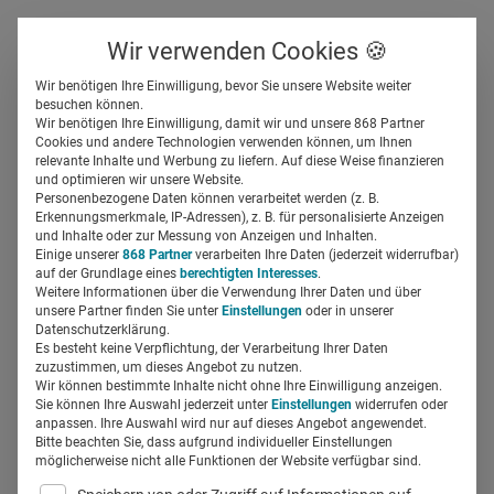
Über uns
Kontakt
Wir verwenden Cookies 🍪
Newsletter
Gespeicherte Beiträge
Wir benötigen Ihre Einwilligung, bevor Sie unsere Website weiter
Suchfeld
besuchen können.
Wir benötigen Ihre Einwilligung, damit wir und unsere 868 Partner
Immunsuppressiva: Die
Cookies und andere Technologien verwenden können, um Ihnen
relevante Inhalte und Werbung zu liefern. Auf diese Weise finanzieren
wichtigsten Spendings-
Suchen
und optimieren wir unsere Website.
Personenbezogene Daten können verarbeitet werden (z. B.
Zielgruppen und Top10-
Erkennungsmerkmale, IP-Adressen), z. B. für personalisierte Anzeigen
und Inhalte oder zur Messung von Anzeigen und Inhalten.
Einige unserer
868 Partner
verarbeiten Ihre Daten (jederzeit widerrufbar)
Präparate
auf der Grundlage eines
berechtigten Interesses
.
Weitere Informationen über die Verwendung Ihrer Daten und über
unsere Partner finden Sie unter
Einstellungen
oder in unserer
Bernhard Hebel
30.05.2018
1 Min Lesezeit
Datenschutzerklärung.
Es besteht keine Verpflichtung, der Verarbeitung Ihrer Daten
zuzustimmen, um dieses Angebot zu nutzen.
Wir können bestimmte Inhalte nicht ohne Ihre Einwilligung anzeigen.
Sie können Ihre Auswahl jederzeit unter
Einstellungen
widerrufen oder
anpassen. Ihre Auswahl wird nur auf dieses Angebot angewendet.
Bitte beachten Sie, dass aufgrund individueller Einstellungen
möglicherweise nicht alle Funktionen der Website verfügbar sind.