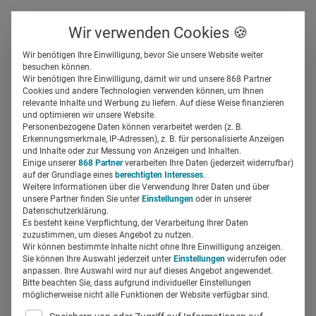
Über uns
Kontakt
Wir verwenden Cookies 🍪
Newsletter
Gespeicherte Beiträge
Wir benötigen Ihre Einwilligung, bevor Sie unsere Website weiter
Suchfeld
besuchen können.
Wir benötigen Ihre Einwilligung, damit wir und unsere 868 Partner
Medizinklimaindex:
Cookies und andere Technologien verwenden können, um Ihnen
relevante Inhalte und Werbung zu liefern. Auf diese Weise finanzieren
Pessimistischer Zahnarzt,
Suchen
und optimieren wir unsere Website.
Personenbezogene Daten können verarbeitet werden (z. B.
optimistischer Arzt
Erkennungsmerkmale, IP-Adressen), z. B. für personalisierte Anzeigen
und Inhalte oder zur Messung von Anzeigen und Inhalten.
Einige unserer
868 Partner
verarbeiten Ihre Daten (jederzeit widerrufbar)
auf der Grundlage eines
berechtigten Interesses
.
Silja Elfers
29.10.2019
1 Min Lesezeit
Weitere Informationen über die Verwendung Ihrer Daten und über
unsere Partner finden Sie unter
Einstellungen
oder in unserer
Datenschutzerklärung.
Es besteht keine Verpflichtung, der Verarbeitung Ihrer Daten
zuzustimmen, um dieses Angebot zu nutzen.
Wir können bestimmte Inhalte nicht ohne Ihre Einwilligung anzeigen.
Sie können Ihre Auswahl jederzeit unter
Einstellungen
widerrufen oder
anpassen. Ihre Auswahl wird nur auf dieses Angebot angewendet.
Bitte beachten Sie, dass aufgrund individueller Einstellungen
möglicherweise nicht alle Funktionen der Website verfügbar sind.