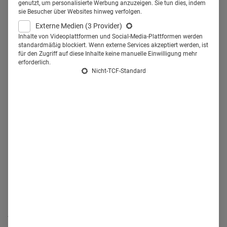
genutzt, um personalisierte Werbung anzuzeigen. Sie tun dies, indem
repräsentative Erhebung gibt Auskunft darüber, wie die
sie Besucher über Websites hinweg verfolgen.
Mediziner über ihre wirtschaftliche Zukunft denken.
Externe Medien
(3 Provider)
Inhalte von Videoplattformen und Social-Media-Plattformen werden
standardmäßig blockiert. Wenn externe Services akzeptiert werden, ist
für den Zugriff auf diese Inhalte keine manuelle Einwilligung mehr
Verhaltene Zufriedenheit bei
erforderlich.
Nicht-TCF-Standard
Hausärzten
Interessant ist vor allem der Vergleich zwischen den
Fachgruppen, denn hier ergeben sich ganz unterschiedliche
Prognosen: Die
Hausärzte
sind überwiegend zufrieden
(55,3 Prozent) mit ihrer wirtschaftlichen Lage und erwarten
mehrheitlich, dass es so weitergeht. Etwa 30 Prozent
bezeichnen ihre Situation als "gut". Immerhin ein Drittel
(36,8 Prozent) schaut jedoch pessimistisch in die Zukunft,
jeder Zehnte (14,5 Prozent) empfindet seine wirtschaftliche
Lage bereits heute als "schlecht".