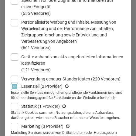
Speichern von oder Zugriff auf Informationen auf
einem Endgerät
(655 Vendoren)
Personalisierte Werbung und Inhalte, Messung von
Hausarzt_Tablet_Medizin
Werbeleistung und der Performance von Inhalten,
Zielgruppenforschung sowie Entwicklung und
Verbesserung von Angeboten
(661 Vendoren)
Teilen
Geräte anhand von aktiv angeforderten Informationen
identifizieren
(121 Vendoren)
Wie beurteilen Ärzte ihre wirtschaftliche Lage? Und damit
Verwendung genauer Standortdaten
(220 Vendoren)
einhergehend – ihr Budget für Investitionen? Der
Essenziell
(2 Provider)
Medizinklimaindex (MKI) für den Herbst 2019 gibt
Essenzielle Services ermöglichen grundlegende Funktionen und sind
für das ordnungsgemäße Funktionieren der Website erforderlich.
Aufschluss über die Stimmung der Ärzte in Deutschland.
Statistik
(1 Provider)
Zweimal im Jahr, jeweils im Frühjahr und Herbst, befragt
Statistik-Cookies sammeln Nutzungsdaten, die uns Aufschluss
die Gesellschaft für Gesundheitsmarktanalyse im Auftrag
darüber geben, wie unsere Besucher mit unserer Website umgehen.
der
Stiftung Gesundheit
niedergelassene Ärzte, Zahnärzte
Marketing
(3 Provider)
Marketing Services werden von Drittanbietern oder Herausgebern
und Psychologische Psychotherapeuten. Diese