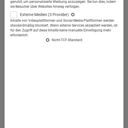
vielen Fragen, auf die Pharma
genutzt, um personalisierte Werbung anzuzeigen. Sie tun dies, indem
sie Besucher über Websites hinweg verfolgen.
Antworten finden muss. Auf
Externe Medien
(3 Provider)
Health Relations stellen führende
Inhalte von Videoplattformen und Social-Media-Plattformen werden
standardmäßig blockiert. Wenn externe Services akzeptiert werden, ist
für den Zugriff auf diese Inhalte keine manuelle Einwilligung mehr
Branchen-Köpfe ihre digitalen
erforderlich.
Nicht-TCF-Standard
Strategien vor. In dieser Folge:
Florian Hunger-Reichardt,
Director Digital Transformation
bei MSD, und Melanie Stahr,
MSD-Manager Corporate
Communications / External
Affairs.
"Wir sind ein großer Tanker. Für uns ist es wichtig, zu