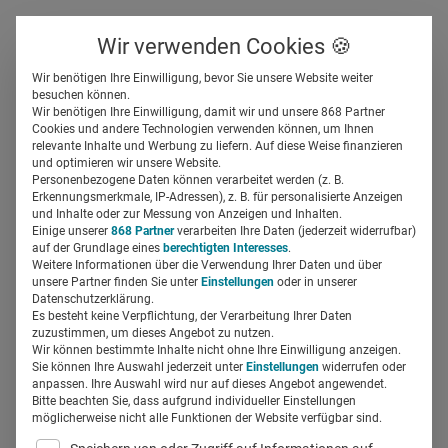
Über uns
Kontakt
Wir verwenden Cookies 🍪
Newsletter
Gespeicherte Beiträge
Wir benötigen Ihre Einwilligung, bevor Sie unsere Website weiter
Suchfeld
besuchen können.
Wir benötigen Ihre Einwilligung, damit wir und unsere 868 Partner
MSD-Strategie: Weg vom
Cookies und andere Technologien verwenden können, um Ihnen
relevante Inhalte und Werbung zu liefern. Auf diese Weise finanzieren
Bauchgefühl, hin zur
Suchen
und optimieren wir unsere Website.
Personenbezogene Daten können verarbeitet werden (z. B.
Messbarkeit
Erkennungsmerkmale, IP-Adressen), z. B. für personalisierte Anzeigen
und Inhalte oder zur Messung von Anzeigen und Inhalten.
Einige unserer
868 Partner
verarbeiten Ihre Daten (jederzeit widerrufbar)
auf der Grundlage eines
berechtigten Interesses
.
Regine Marxen
12.11.2018
6 Min Lesezeit
Weitere Informationen über die Verwendung Ihrer Daten und über
unsere Partner finden Sie unter
Einstellungen
oder in unserer
Datenschutzerklärung.
Es besteht keine Verpflichtung, der Verarbeitung Ihrer Daten
zuzustimmen, um dieses Angebot zu nutzen.
Wir können bestimmte Inhalte nicht ohne Ihre Einwilligung anzeigen.
Sie können Ihre Auswahl jederzeit unter
Einstellungen
widerrufen oder
anpassen. Ihre Auswahl wird nur auf dieses Angebot angewendet.
Bitte beachten Sie, dass aufgrund individueller Einstellungen
möglicherweise nicht alle Funktionen der Website verfügbar sind.