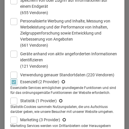
Speichern von oder Zugriff auf Informationen auf
einem Endgerät
(655 Vendoren)
Personalisierte Werbung und Inhalte, Messung von
Werbeleistung und der Performance von Inhalten,
Zielgruppenforschung sowie Entwicklung und
Verbesserung von Angeboten
Teilen
(661 Vendoren)
Geräte anhand von aktiv angeforderten Informationen
identifizieren
(121 Vendoren)
Welchen Einfluss hat die
Verwendung genauer Standortdaten
(220 Vendoren)
Essenziell
(2 Provider)
Digitalisierung auf die RX-
Essenzielle Services ermöglichen grundlegende Funktionen und sind
für das ordnungsgemäße Funktionieren der Website erforderlich.
Kommunikation? Müssen sich
Statistik
(1 Provider)
Pharma-Unternehmen strukturell
Statistik-Cookies sammeln Nutzungsdaten, die uns Aufschluss
darüber geben, wie unsere Besucher mit unserer Website umgehen.
neu aufstellen? Nur zwei von
Marketing
(3 Provider)
Marketing Services werden von Drittanbietern oder Herausgebern