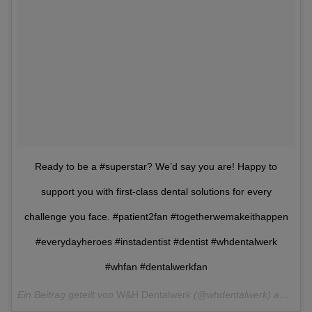
Ready to be a #superstar? We’d say you are! Happy to
support you with first-class dental solutions for every
challenge you face. #patient2fan #togetherwemakeithappen
#everydayheroes #instadentist #dentist #whdentalwerk
#whfan #dentalwerkfan
Ein Beitrag geteilt von
W&H Dentalwerk
(@whdentalwerk) am
Mär 