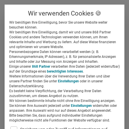
Über uns
Kontakt
Wir verwenden Cookies 🍪
Newsletter
Gespeicherte Beiträge
Wir benötigen Ihre Einwilligung, bevor Sie unsere Website weiter
Suchfeld
besuchen können.
Wir benötigen Ihre Einwilligung, damit wir und unsere 868 Partner
Neue W&H-Imagekampagne
Cookies und andere Technologien verwenden können, um Ihnen
relevante Inhalte und Werbung zu liefern. Auf diese Weise finanzieren
feiert Zahnärzte als Helden
Suchen
und optimieren wir unsere Website.
Personenbezogene Daten können verarbeitet werden (z. B.
Erkennungsmerkmale, IP-Adressen), z. B. für personalisierte Anzeigen
Jenny Hoffmann
und Inhalte oder zur Messung von Anzeigen und Inhalten.
13.04.2018
3 Min Lesezeit
Einige unserer
868 Partner
verarbeiten Ihre Daten (jederzeit widerrufbar)
auf der Grundlage eines
berechtigten Interesses
.
Weitere Informationen über die Verwendung Ihrer Daten und über
unsere Partner finden Sie unter
Einstellungen
oder in unserer
Datenschutzerklärung.
Es besteht keine Verpflichtung, der Verarbeitung Ihrer Daten
zuzustimmen, um dieses Angebot zu nutzen.
Wir können bestimmte Inhalte nicht ohne Ihre Einwilligung anzeigen.
Sie können Ihre Auswahl jederzeit unter
Einstellungen
widerrufen oder
anpassen. Ihre Auswahl wird nur auf dieses Angebot angewendet.
Bitte beachten Sie, dass aufgrund individueller Einstellungen
möglicherweise nicht alle Funktionen der Website verfügbar sind.