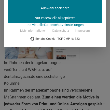
Auswahl speichern
Nur essenzielle akzeptieren
Individuelle Datenschutzeinstellungen
Mehr Informationen
Datenschutz
Impressum
Borlabs Cookie - TCF-CMP Id: 323
Im Rahmen der Imagekampagne
veröffentlicht W&H u. a. auf
dentalmagazin.de eine sechsteilige
Kolumne.
Im Rahmen der Imagekampagne sind verschiedene
Maßnahmen geplant.
Zum einen werden die Motive in
jedweder Form von Print- und Online-Anzeigen gespielt –