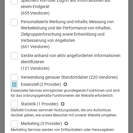
Speichern von oder Zugriff auf Informationen auf
einem Endgerät
W&H Marketing Director Anita Thallinger erklärt die Ziele der neuen
(655 Vendoren)
Imagekampagne "From a patient to a fan".
Personalisierte Werbung und Inhalte, Messung von
Werbeleistung und der Performance von Inhalten,
Zielgruppenforschung sowie Entwicklung und
Verbesserung von Angeboten
(661 Vendoren)
Teilen
Geräte anhand von aktiv angeforderten Informationen
identifizieren
(121 Vendoren)
Verwendung genauer Standortdaten
(220 Vendoren)
Ob laut und schrill oder sanft und
Essenziell
(2 Provider)
Essenzielle Services ermöglichen grundlegende Funktionen und sind
tiefgründig: Werbung muss in
für das ordnungsgemäße Funktionieren der Website erforderlich.
irgendeiner Weise emotional
Statistik
(1 Provider)
Statistik-Cookies sammeln Nutzungsdaten, die uns Aufschluss
berühren. Dann bleibt sie im
darüber geben, wie unsere Besucher mit unserer Website umgehen.
Marketing
(3 Provider)
Kopf. Der Dentalhersteller W&H
Marketing Services werden von Drittanbietern oder Herausgebern