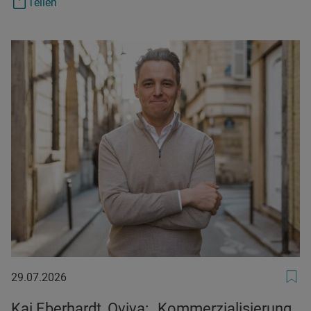
Teilen
29.07.2026
29.07.2026
Kai Eberhardt, Oviva: „Kommerzialisierung