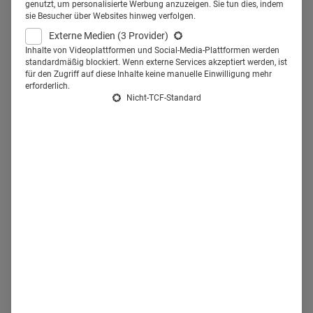
genutzt, um personalisierte Werbung anzuzeigen. Sie tun dies, indem
setzt deshalb bei seiner neuen
sie Besucher über Websites hinweg verfolgen.
Externe Medien
(3 Provider)
Imagekampagne „From a patient
Inhalte von Videoplattformen und Social-Media-Plattformen werden
standardmäßig blockiert. Wenn externe Services akzeptiert werden, ist
to a fan“ auf die emotionale
für den Zugriff auf diese Inhalte keine manuelle Einwilligung mehr
erforderlich.
Bindung zwischen Zahnarzt,
Nicht-TCF-Standard
Praxisteam und Patienten.
Mit vier
Testimonials
ging im April die neue Kampagne in
Text und Bild in Deutschland und international an den
Start. Ab sofort lächeln uns hierzulande
Dr. S. Mart, Dr.
Peer Sönlich, Dr. S. Mile und Dr. Sue Perstar
von
verschiedenen Werbeplätzen entgegen. Sie stehen für die
Personifizierung von Vertrauen, Wohlbefinden,
Kompetenz, Freude und Innovationsgeist
, wie
W&H
Marketing Director Anita Thallinger im Interview
erklärt.