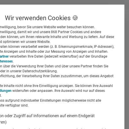
Wir verwenden Cookies 🍪
inwilligung, bevor Sie unsere Website weiter besuchen können.
inwilligung, damit wir und unsere 868 Partner Cookies und andere
er
en können, um Ihnen relevante Inhalte und Werbung zu liefern. Auf diese
d optimieren wir unsere Website.
ten können verarbeitet werden (z. B. Erkennungsmerkmale, IP-Adressen),
ierte Anzeigen und Inhalte oder zur Messung von Anzeigen und Inhalten.
artner
verarbeiten Ihre Daten (jederzeit widerrufbar) auf der Grundlage
nteresses
.
n über die Verwendung Ihrer Daten und über unsere Partner finden Sie
Suchen
der in unserer Datenschutzerklärung.
pflichtung, der Verarbeitung Ihrer Daten zuzustimmen, um dieses Angebot
chweite auf
 Inhalte nicht ohne Ihre Einwilligung anzeigen. Sie können Ihre Auswahl
ellungen
widerrufen oder anpassen. Ihre Auswahl wird nur auf dieses
.
ass aufgrund individueller Einstellungen möglicherweise nicht alle
te verfügbar sind.
on oder Zugriff auf Informationen auf einem Endgerät
ren)