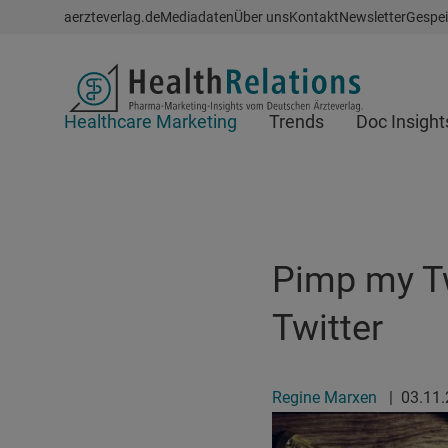
Schnellzugriff
aerzteverlag.de
Mediadaten
Über uns
Kontakt
Newsletter
Gespei
Header
Healthcare Marketing
Trends
Doc Insight
Suchfeld
Pimp my Tw
Twitter
Regine Marxen
|
03.11