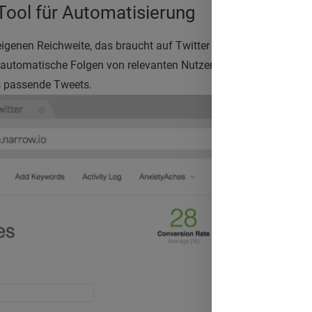
Tool für
Automatisierung
enen Reichweite, das braucht auf Twitter Zeit. Narrow hilft, e
 automatische Folgen von relevanten Nutzern nach zuvor defini
es passende Tweets.