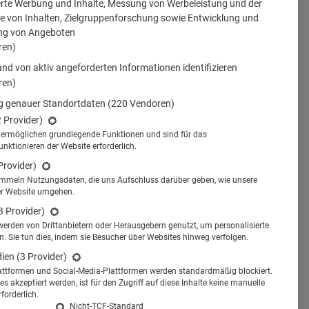
erte Werbung und Inhalte, Messung von Werbeleistung und der
 von Inhalten, Zielgruppenforschung sowie Entwicklung und
ng von Angeboten
ren)
nd von aktiv angeforderten Informationen identifizieren
ren)
 genauer Standortdaten
(220 Vendoren)
2 Provider)
s ermöglichen grundlegende Funktionen und sind für das
tionieren der Website erforderlich.
Provider)
ammeln Nutzungsdaten, die uns Aufschluss darüber geben, wie unsere
er Website umgehen.
3 Provider)
werden von Drittanbietern oder Herausgebern genutzt, um personalisierte
 Sie tun dies, indem sie Besucher über Websites hinweg verfolgen.
dien
(3 Provider)
attformen und Social-Media-Plattformen werden standardmäßig blockiert.
s akzeptiert werden, ist für den Zugriff auf diese Inhalte keine manuelle
forderlich.
Nicht-TCF-Standard