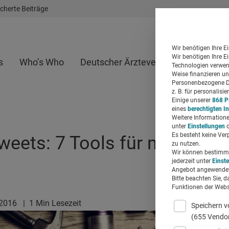
cherte Beiträge
Wir benötigen Ihre E
Wir benötigen Ihre E
s
Who’s Who
Deutscher Ärzteverlag
Whitepap
Technologien verwend
Weise finanzieren un
Personenbezogene Da
z. B. für personalis
Einige unserer
868 P
eines
berechtigten I
Weitere Informatione
unter
Einstellungen
o
Es besteht keine Ver
eets: 7 Tools für mehr Rei
zu nutzen.
Wir können bestimmte
jederzeit unter
Einst
Angebot angewendet
Bitte beachten Sie, d
Funktionen der Websi
.2016
|
1 Min Lesezeit
Speichern v
(655 Vendo