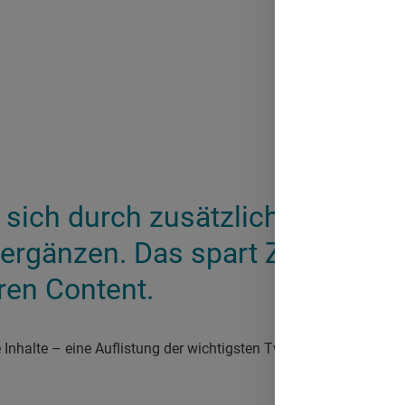
t sich durch zusätzliche Applik
ergänzen. Das spart Zeit und p
hren Content.
 Inhalte – eine Auflistung der wichtigsten Twitter Tools!