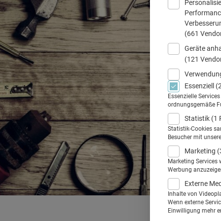
Personalisi
Performance
Verbesseru
(661 Vendo
Geräte anha
(121 Vendo
Verwendung
Essenziell
(
Essenzielle Service
ordnungsgemäße Funk
Statistik
(1 
Statistik-Cookies s
Besucher mit unser
Marketing
(
Marketing Services 
Werbung anzuzeigen.
Externe Me
Inhalte von Videopl
Wenn externe Service
Einwilligung mehr er