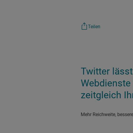
Teilen
Twitter läss
Webdienste 
zeitgleich I
M
ehr Reichweite, bessere