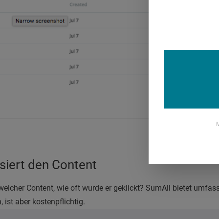
M
.
siert den Content
 welcher Content, wie oft wurde er geklickt? SumAll bietet umfas
 ist aber kostenpflichtig.