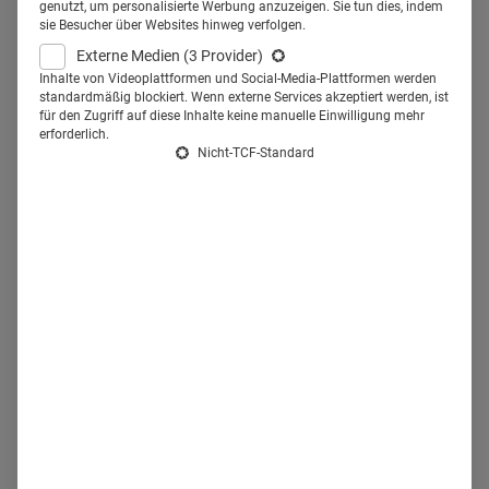
genutzt, um personalisierte Werbung anzuzeigen. Sie tun dies, indem
sie Besucher über Websites hinweg verfolgen.
Jeden Monat verrät Bernhard Hebel, geschäftsführender
Externe Medien
(3 Provider)
Gesellschafter der FaktenSchmied GmbH, einen
Inhalte von Videoplattformen und Social-Media-Plattformen werden
Spendings-Tipp für den Gesundheitssektor. Diesen
standardmäßig blockiert. Wenn externe Services akzeptiert werden, ist
für den Zugriff auf diese Inhalte keine manuelle Einwilligung mehr
Monat:
erforderlich.
Nicht-TCF-Standard
Wie Sie mit antizyklischer Werbung
kostenlos Ihre Wahrnehmung
erhöhen können, am Beispiel von
Antidiabetika-Spendings