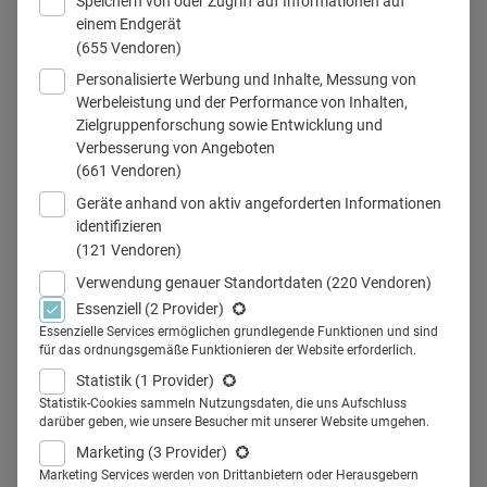
Speichern von oder Zugriff auf Informationen auf
einem Endgerät
(655 Vendoren)
Personalisierte Werbung und Inhalte, Messung von
Werbeleistung und der Performance von Inhalten,
Zielgruppenforschung sowie Entwicklung und
Verbesserung von Angeboten
(661 Vendoren)
Teilen
Geräte anhand von aktiv angeforderten Informationen
identifizieren
(121 Vendoren)
Verwendung genauer Standortdaten
(220 Vendoren)
Essenziell
(2 Provider)
Healthcare: Wie plane ich meine
Essenzielle Services ermöglichen grundlegende Funktionen und sind
für das ordnungsgemäße Funktionieren der Website erforderlich.
Spendings am besten? Wie
Statistik
(1 Provider)
erhöhe ich die Wahrnehmung in
Statistik-Cookies sammeln Nutzungsdaten, die uns Aufschluss
darüber geben, wie unsere Besucher mit unserer Website umgehen.
meiner Zielgruppe?
Marketing
(3 Provider)
Marketing Services werden von Drittanbietern oder Herausgebern