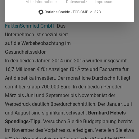
Mehr Informationen
Datenschutz
Impressum
geschäftsführender
Borlabs Cookie - TCF-CMP Id: 323
Gesellschafter der
FaktenSchmied GmbH
. Das
Unternehmen ist spezialisiert
auf die Werbebeobachtung im
Gesundheitssektor.
In den beiden Jahren 2014 und 2015 wurden insgesamt
16,7 Millionen € für Anzeigen für Ärzte und Fachärzte für
Antidiabetika investiert. Der monatliche Durchschnitt liegt
somit bei knapp 700.000 Euro. In den beiden Perioden
März bis Juni und September bis November ist der
Werbedruck deutlich überdurchschnittlich. Der Januar, Juli
und August sind signifikant schwach.
Bernhard Hebels
Spendings-Tipp:
Versuchen Sie die Budgetplanung bereits
im November des Vorjahres zu erledigen. Verteilen Sie etwa
5 % des Budgets gleichmäßig auf jedes Monat (= 60 %).