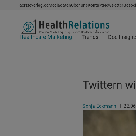
Schnellzugriff
aerzteverlag.de
Mediadaten
Über uns
Kontakt
Newsletter
Gespei
Header
Healthcare Marketing
Trends
Doc Insight
Suchfeld
Twittern w
Sonja Eckmann
|
22.0