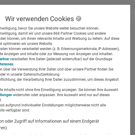
Wir verwenden Cookies 🍪
inwilligung, bevor Sie unsere Website weiter besuchen können.
inwilligung, damit wir und unsere 868 Partner Cookies und andere
er
en können, um Ihnen relevante Inhalte und Werbung zu liefern. Auf diese
d optimieren wir unsere Website.
ten können verarbeitet werden (z. B. Erkennungsmerkmale, IP-Adressen),
ierte Anzeigen und Inhalte oder zur Messung von Anzeigen und Inhalten.
artner
verarbeiten Ihre Daten (jederzeit widerrufbar) auf der Grundlage
nteresses
.
n über die Verwendung Ihrer Daten und über unsere Partner finden Sie
Suchen
der in unserer Datenschutzerklärung.
pflichtung, der Verarbeitung Ihrer Daten zuzustimmen, um dieses Angebot
gelheim
 Inhalte nicht ohne Ihre Einwilligung anzeigen. Sie können Ihre Auswahl
ellungen
widerrufen oder anpassen. Ihre Auswahl wird nur auf dieses
.
ass aufgrund individueller Einstellungen möglicherweise nicht alle
te verfügbar sind.
on oder Zugriff auf Informationen auf einem Endgerät
ren)