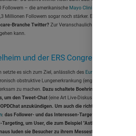
00 Followern – die amerikanische
Mayo Clinic
hat schlappe 3000 
,3 Millionen Followern sogar noch stärker. Ein Grund, mal gena
thcare-Branche Twitter?
Zur Veranschaulichung hier ein etwas ält
hgehen kann.
elheim und der ERS Congress 2013
etzte es sich zum Ziel, anlässlich des
European Respiratory S
onisch obstruktive Lungenerkrankung (englisch: chronic obstru
erksam zu machen.
Dazu schaltete Boehringer schon vor dem
s, um den Tweet-Chat
(eine Art Live-Diskussion, in diesem Fall 
OPDChat anzukündigen. Um auch die richtigen User zu erwisch
n
: das Follower- und das Interessen-Targeting.
Während der Ko
argeting, um User, die zum Beispiel "Asthma" getwittert hatte
naus luden sie Besucher zu ihrem Messestand ein: