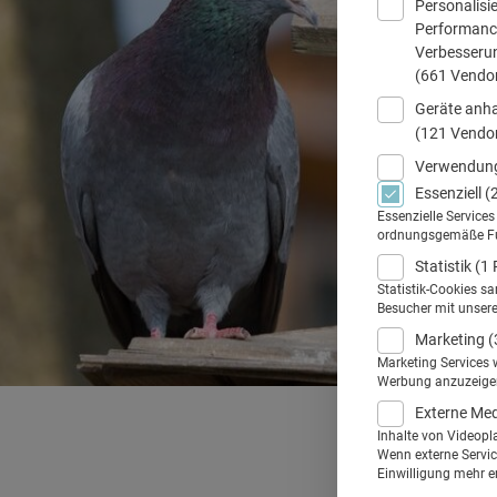
Personalisi
Performance
Verbesseru
(661 Vendo
Geräte anha
(121 Vendo
Verwendung
Essenziell
(
Essenzielle Service
ordnungsgemäße Funk
Statistik
(1 
Statistik-Cookies s
Besucher mit unser
Marketing
(
Marketing Services 
Werbung anzuzeigen.
Externe Me
Inhalte von Videopl
Wenn externe Service
Einwilligung mehr er