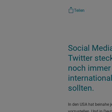
Teilen
Social Medi
Twitter stec
noch immer 
internationa
sollten.
I
n den USA hat beinahe j
vorzustellen. Und in Deu