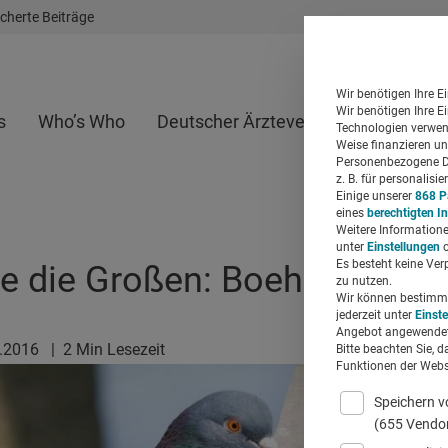
cherte Beiträge
Wir benötigen Ihre E
Wir benötigen Ihre E
s
Who’s Who
Deutscher Ärzteverlag
Whitepap
Technologien verwend
Weise finanzieren un
Personenbezogene Da
z. B. für personalis
Einige unserer
868 P
eines
berechtigten I
Weitere Informatione
unter
Einstellungen
o
Es besteht keine Ver
ie die Großen: Boehringer In
zu nutzen.
Wir können bestimmte
jederzeit unter
Einst
Angebot angewendet
6.2016
|
2 Min Lesezeit
Bitte beachten Sie, d
Funktionen der Websi
Speichern v
(655 Vendo