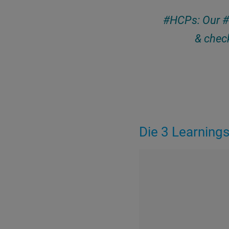
#HCPs
: Our
#
& check
Die 3 Learning