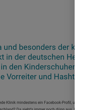
a und besonders der kreative U
kt in der deutschen Healthcare
in den Kinderschuhen. Ein Blick
le Vorreiter und Hashtags, dene
ede Klinik mindestens ein Facebook-Profil, um sich Patienten u
tschland? Da sieht's immer noch dünn aus. Unser Spitzenreiter is