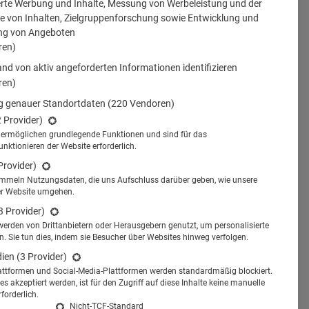
erte Werbung und Inhalte, Messung von Werbeleistung und der
 von Inhalten, Zielgruppenforschung sowie Entwicklung und
ng von Angeboten
ren)
nd von aktiv angeforderten Informationen identifizieren
ren)
 genauer Standortdaten
(220 Vendoren)
2 Provider)
s ermöglichen grundlegende Funktionen und sind für das
tionieren der Website erforderlich.
Provider)
ammeln Nutzungsdaten, die uns Aufschluss darüber geben, wie unsere
er Website umgehen.
3 Provider)
werden von Drittanbietern oder Herausgebern genutzt, um personalisierte
 Sie tun dies, indem sie Besucher über Websites hinweg verfolgen.
dien
(3 Provider)
attformen und Social-Media-Plattformen werden standardmäßig blockiert.
s akzeptiert werden, ist für den Zugriff auf diese Inhalte keine manuelle
forderlich.
Nicht-TCF-Standard