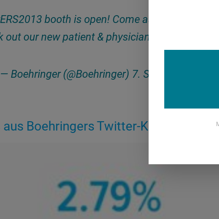
ERS2013
booth is open! Come ask us some q's
 out our new patient & physician tool Booth B.0
— Boehringer (@Boehringer)
7. September 201
s aus Boehringers Twitter-Kampagne
M