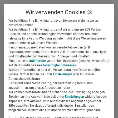
Über uns
Kontakt
Wir verwenden Cookies 🍪
Newsletter
Gespeicherte Beiträge
Wir benötigen Ihre Einwilligung, bevor Sie unsere Website weiter
Suchfeld
besuchen können.
Wir benötigen Ihre Einwilligung, damit wir und unsere 868 Partner
Wartezimmer-TV. Warum
Cookies und andere Technologien verwenden können, um Ihnen
relevante Inhalte und Werbung zu liefern. Auf diese Weise finanzieren
Pharma hier punkten kann
Suchen
und optimieren wir unsere Website.
Personenbezogene Daten können verarbeitet werden (z. B.
Erkennungsmerkmale, IP-Adressen), z. B. für personalisierte Anzeigen
Regine Marxen
und Inhalte oder zur Messung von Anzeigen und Inhalten.
19.07.2017
3 Min Lesezeit
Einige unserer
868 Partner
verarbeiten Ihre Daten (jederzeit widerrufbar)
auf der Grundlage eines
berechtigten Interesses
.
Weitere Informationen über die Verwendung Ihrer Daten und über
unsere Partner finden Sie unter
Einstellungen
oder in unserer
Datenschutzerklärung.
Es besteht keine Verpflichtung, der Verarbeitung Ihrer Daten
zuzustimmen, um dieses Angebot zu nutzen.
Wir können bestimmte Inhalte nicht ohne Ihre Einwilligung anzeigen.
Sie können Ihre Auswahl jederzeit unter
Einstellungen
widerrufen oder
anpassen. Ihre Auswahl wird nur auf dieses Angebot angewendet.
Bitte beachten Sie, dass aufgrund individueller Einstellungen
möglicherweise nicht alle Funktionen der Website verfügbar sind.