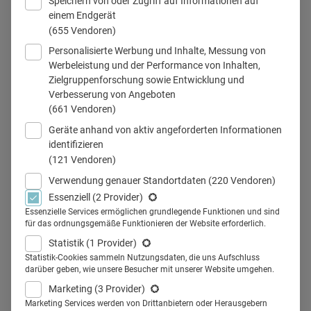
Speichern von oder Zugriff auf Informationen auf
einem Endgerät
© istock.com/justnartist
(655 Vendoren)
Personalisierte Werbung und Inhalte, Messung von
Werbeleistung und der Performance von Inhalten,
Zielgruppenforschung sowie Entwicklung und
Teilen
Verbesserung von Angeboten
(661 Vendoren)
Geräte anhand von aktiv angeforderten Informationen
identifizieren
(121 Vendoren)
Längere Wartezeiten sind
Verwendung genauer Standortdaten
(220 Vendoren)
Essenziell
(2 Provider)
oftmals unvermeidlich im
Essenzielle Services ermöglichen grundlegende Funktionen und sind
für das ordnungsgemäße Funktionieren der Website erforderlich.
Praxisalltag. Wartezimmer-TV ist
Statistik
(1 Provider)
eine Möglichkeit, diese Zeit für
Statistik-Cookies sammeln Nutzungsdaten, die uns Aufschluss
darüber geben, wie unsere Besucher mit unserer Website umgehen.
den Patienten angenehmer und
Marketing
(3 Provider)
Marketing Services werden von Drittanbietern oder Herausgebern
informativer zu gestalten. Für