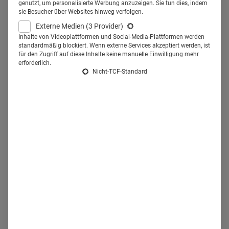
genutzt, um personalisierte Werbung anzuzeigen. Sie tun dies, indem
sie Besucher über Websites hinweg verfolgen.
Pharma ist es eine Chance, sich
Externe Medien
(3 Provider)
als starker Partner für den Arzt zu
Inhalte von Videoplattformen und Social-Media-Plattformen werden
standardmäßig blockiert. Wenn externe Services akzeptiert werden, ist
positionieren.
für den Zugriff auf diese Inhalte keine manuelle Einwilligung mehr
erforderlich.
Nicht-TCF-Standard
S
törendes oder sinnstiftendes Element in der Praxis:
Wartezimmer-TV gilt nach wie vor als umstritten in der
Branche. Dabei zeigen bereits frühe
Studien
, dass
Patienten durchaus positiv auf die Mischung aus
Unterhaltungs- und Informationsprogramm reagieren.
Teilweise wird dem Bildschirm sogar eine beruhigende
Wirkung auf den Patienten zugeschrieben. Gezeigt wird
eine Mischung aus Service-Inhalten wie Ernährungs- und
Fitness-Tipps, Werbung für OTC-Präparate und
Informationsfilme über Therapien oder ärztliche