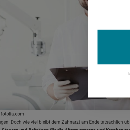
M
fotolia.com
ügen. Doch wie viel bleibt dem Zahnarzt am Ende tatsächlich übr