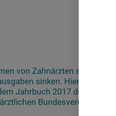
en von Zahnärzten steigt, die
sausgaben sinken. Hier kommen
dem Jahrbuch 2017 der
rztlichen Bundesvereinigung.