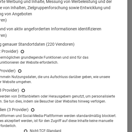
erte Werbung und Inhalte, Messung von Werbeleistung und der
 von Inhalten, Zielgruppenforschung sowie Entwicklung und
ng von Angeboten
ren)
nd von aktiv angeforderten Informationen identifizieren
ren)
 genauer Standortdaten
(220 Vendoren)
2 Provider)
s ermöglichen grundlegende Funktionen und sind für das
tionieren der Website erforderlich.
Provider)
ammeln Nutzungsdaten, die uns Aufschluss darüber geben, wie unsere
er Website umgehen.
3 Provider)
werden von Drittanbietern oder Herausgebern genutzt, um personalisierte
 Sie tun dies, indem sie Besucher über Websites hinweg verfolgen.
dien
(3 Provider)
attformen und Social-Media-Plattformen werden standardmäßig blockiert.
s akzeptiert werden, ist für den Zugriff auf diese Inhalte keine manuelle
forderlich.
Nicht-TCF-Standard