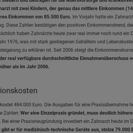
Steuern und Beiträgen für die Altersvorsorge und Krankenver
narzt mit zwei Kindern, der genau das mittlere Einkommen (142
ares Einkommen von 85.500 Euro.
Im Vorjahr hatte ein Zahnarz
g. Diese Zahlen bestätigen den positiven Einkommenstrend, der 
ächlich haben Zahnärzte heute zwar real immer noch rund ein Dr
hr 1976, was mit stark gestiegenen Gehältern und Lebenskosten
igerung zu erklären ist. Seit 2006 steigt die Einkommenskurve
 der real verfügbare durchschnittliche Einnahmenüberschuss 
öher als im Jahr 2006.
tionskosten
kostet 484.000 Euro. Die Ausgaben für eine Praxisübernahme li
ie Zahlen:
Wer eine Einzelpraxis gründet, muss deutlich höher
.
Bei einer Praxisneugründung investiert ein Zahnarzt heute im 
gibt er für medizinisch-technische Geräte aus, stolze 79.000 