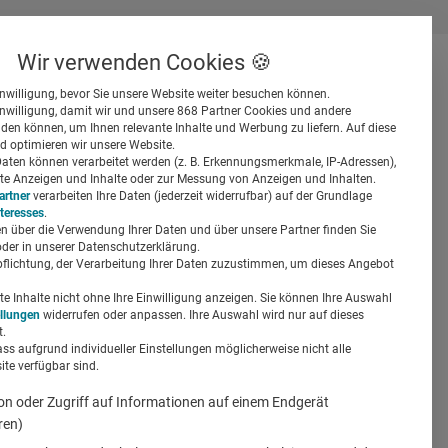
Wir verwenden Cookies 🍪
inwilligung, bevor Sie unsere Website weiter besuchen können.
inwilligung, damit wir und unsere 868 Partner Cookies und andere
er
en können, um Ihnen relevante Inhalte und Werbung zu liefern. Auf diese
d optimieren wir unsere Website.
ten können verarbeitet werden (z. B. Erkennungsmerkmale, IP-Adressen),
ierte Anzeigen und Inhalte oder zur Messung von Anzeigen und Inhalten.
artner
verarbeiten Ihre Daten (jederzeit widerrufbar) auf der Grundlage
nteresses
.
n über die Verwendung Ihrer Daten und über unsere Partner finden Sie
Suchen
der in unserer Datenschutzerklärung.
pflichtung, der Verarbeitung Ihrer Daten zuzustimmen, um dieses Angebot
 und
 Inhalte nicht ohne Ihre Einwilligung anzeigen. Sie können Ihre Auswahl
ellungen
widerrufen oder anpassen. Ihre Auswahl wird nur auf dieses
.
ass aufgrund individueller Einstellungen möglicherweise nicht alle
te verfügbar sind.
on oder Zugriff auf Informationen auf einem Endgerät
ren)