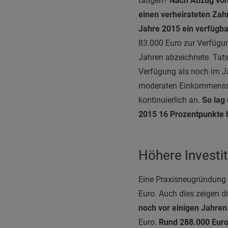
tätigen?
Nach Abzug von 
einen verheirateten Zah
Jahre 2015 ein verfügb
83.000 Euro zur Verfügun
Jahren abzeichnete. Tats
Verfügung als noch im Ja
moderaten Einkommensste
kontinuierlich an.
So lag
2015 16 Prozentpunkte h
Höhere Investi
Eine Praxisneugründung 
Euro.
Auch dies zeigen d
noch vor einigen Jahren
Euro.
Rund 288.000 Euro 