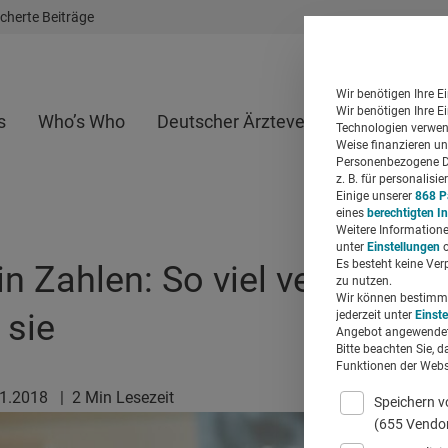
cherte Beiträge
Wir benötigen Ihre E
Wir benötigen Ihre E
s
Who’s Who
Deutscher Ärzteverlag
Whitepap
Technologien verwend
Weise finanzieren un
Personenbezogene Da
z. B. für personalis
Einige unserer
868 P
eines
berechtigten I
Weitere Informatione
unter
Einstellungen
o
Es besteht keine Ver
in Zahlen: So viel verdienen
zu nutzen.
Wir können bestimmte
 sie
jederzeit unter
Einst
Angebot angewendet
Bitte beachten Sie, d
Funktionen der Websi
01.2018
|
2 Min Lesezeit
Speichern v
(655 Vendo