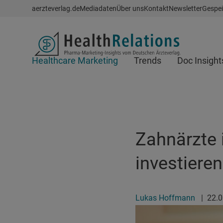
Schnellzugriff
aerzteverlag.de
Mediadaten
Über uns
Kontakt
Newsletter
Gespei
Header
Healthcare Marketing
Trends
Doc Insight
Suchfeld
Zahnärzte 
investieren
Lukas Hoffmann
|
22.