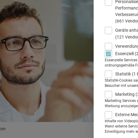
Personalisi
Performance
Verbesseru
(661 Vendo
Geräte anha
(121 Vendo
Verwendung
Essenziell
(
Essenzielle Service
ordnungsgemäße Funk
Statistik
(1 
Statistik-Cookies s
Besucher mit unser
Marketing
(
Marketing Services 
Werbung anzuzeigen.
Externe Me
Inhalte von Videopl
Wenn externe Service
com
Einwilligung mehr er