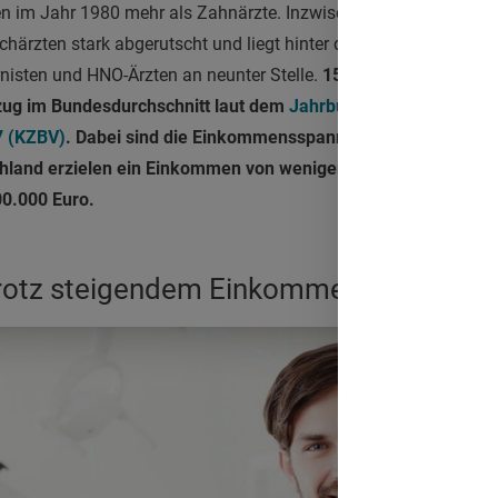
en im Jahr 1980 mehr als Zahnärzte. Inzwischen ist das Zahnä
chärzten stark abgerutscht und liegt hinter den Augenärzten, Ha
ernisten und HNO-Ärzten an neunter Stelle.
157.300 Euro erwirtsc
zug im Bundesdurchschnitt laut dem
Jahrbuch der Kassenzahn
7 (KZBV)
. Dabei sind die Einkommensspannen groß: 8 Prozent 
hland erzielen ein Einkommen von weniger als 50.000 Euro. Be
00.000 Euro.
trotz steigendem Einkommen