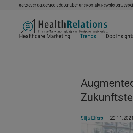
Schnellzugriff
aerzteverlag.de
Mediadaten
Über uns
Kontakt
Newsletter
Gespei
Header
Healthcare Marketing
Trends
Doc Insight
Suchfeld
Augmented 
Zukunftste
Silja Elfers
|
22.11.202