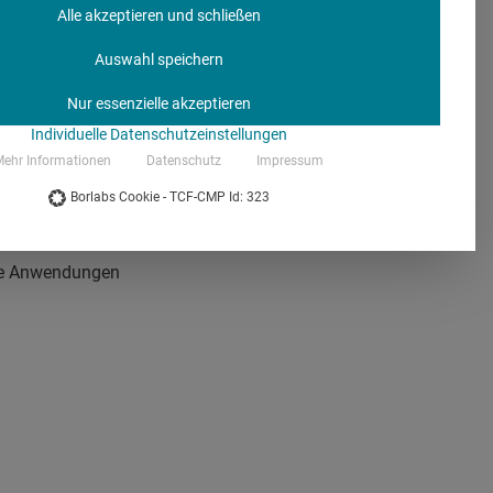
Alle akzeptieren und schließen
grenzt werden und
Auswahl speichern
tsführer der Agentur
Nur essenzielle akzeptieren
von Virtual und
Individuelle Datenschutzeinstellungen
n sich die Bereiche
ehr Informationen
Datenschutz
Impressum
s Kosten-Nutzen-
Borlabs Cookie - TCF-CMP Id: 323
u eng zu fassen – einer
ies zu bewerten ist,
che Anwendungen