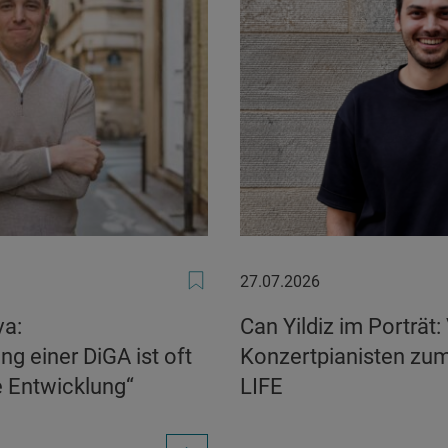
27.07.2026
27.07.2026
va:
Can Yildiz im Porträt
g einer DiGA ist oft
Konzertpianisten zu
e Entwicklung“
LIFE