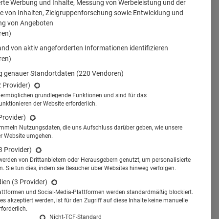
erte Werbung und Inhalte, Messung von Werbeleistung und der
 von Inhalten, Zielgruppenforschung sowie Entwicklung und
ng von Angeboten
ren)
nd von aktiv angeforderten Informationen identifizieren
ren)
 genauer Standortdaten
(220 Vendoren)
2 Provider)
s ermöglichen grundlegende Funktionen und sind für das
tionieren der Website erforderlich.
Provider)
ammeln Nutzungsdaten, die uns Aufschluss darüber geben, wie unsere
er Website umgehen.
3 Provider)
werden von Drittanbietern oder Herausgebern genutzt, um personalisierte
 Sie tun dies, indem sie Besucher über Websites hinweg verfolgen.
dien
(3 Provider)
attformen und Social-Media-Plattformen werden standardmäßig blockiert.
s akzeptiert werden, ist für den Zugriff auf diese Inhalte keine manuelle
forderlich.
Nicht-TCF-Standard