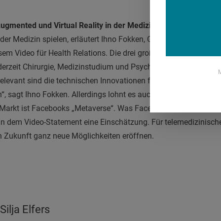
ugmented und Virtual Reality in der Medizin
voneinander abge
 der Medizin spielen, erläutert Ihno Fokken, Gründer und Geschäf
esem Video für Health Relations. Die drei großen Einsatzgebiete 
erzeit Chirurgie, Medizinstudium und Psychotherapie. Wie werde
M
relevant sind die technischen Innovationen für die Medizin? „Da
, sagt Ihno Fokken. Allerdings lohnt es auch, den Fokus nicht z
Markt ist Facebooks „Metaverse“. Was Facebook plant und wie d
n in dem Video-Statement eine Einschätzung. Für telemedizinis
in Zukunft ganz neue Möglichkeiten eröffnen.
Silja Elfers