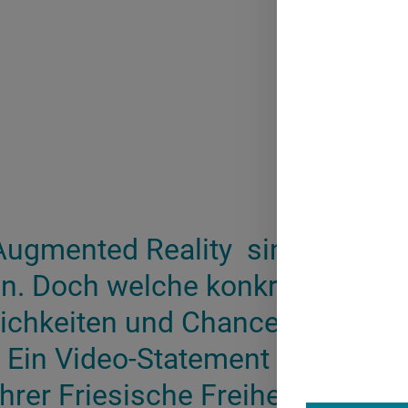
Augmented Reality sind in der 
. Doch welche konkreten
ichkeiten und Chancen gibt es h
? Ein Video-Statement von Ihno 
rer Friesische Freiheit.