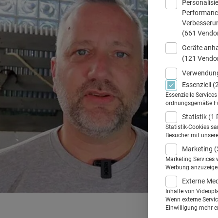
Personalisi
Performance
Verbesseru
(661 Vendo
Geräte anha
(121 Vendo
Verwendung
Essenziell
(
Essenzielle Service
ordnungsgemäße Funk
Statistik
(1 
Statistik-Cookies s
Besucher mit unser
Marketing
(
Marketing Services 
Werbung anzuzeigen.
Externe Me
Inhalte von Videopl
Wenn externe Service
Einwilligung mehr er