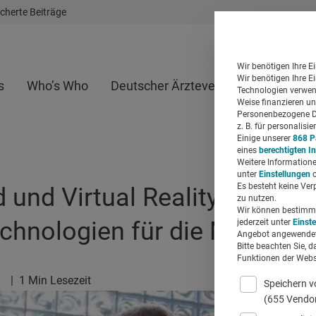
cherte Beiträge
Wir benötigen Ihre E
Wir benötigen Ihre E
s
Who’s Who
Deutscher Ärzteverlag
Whitepap
Technologien verwend
Weise finanzieren un
Personenbezogene Da
z. B. für personalis
Einige unserer
868 P
eines
berechtigten I
Weitere Informatione
unter
Einstellungen
o
Es besteht keine Ver
und Virtual Reality –
zu nutzen.
Wir können bestimmte
chnologien für die Medizin?
jederzeit unter
Einst
Angebot angewendet
Bitte beachten Sie, d
Funktionen der Websi
1
|
1 Min Lesezeit
Speichern v
(655 Vendo