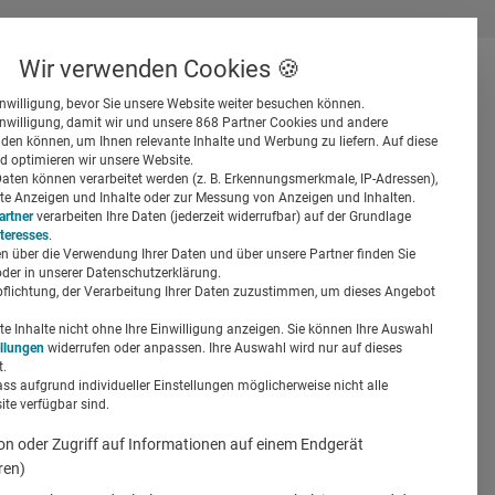
Wir verwenden Cookies 🍪
inwilligung, bevor Sie unsere Website weiter besuchen können.
inwilligung, damit wir und unsere 868 Partner Cookies und andere
er
en können, um Ihnen relevante Inhalte und Werbung zu liefern. Auf diese
d optimieren wir unsere Website.
ten können verarbeitet werden (z. B. Erkennungsmerkmale, IP-Adressen),
ierte Anzeigen und Inhalte oder zur Messung von Anzeigen und Inhalten.
artner
verarbeiten Ihre Daten (jederzeit widerrufbar) auf der Grundlage
nteresses
.
n über die Verwendung Ihrer Daten und über unsere Partner finden Sie
Suchen
der in unserer Datenschutzerklärung.
pflichtung, der Verarbeitung Ihrer Daten zuzustimmen, um dieses Angebot
 Inhalte nicht ohne Ihre Einwilligung anzeigen. Sie können Ihre Auswahl
ellungen
widerrufen oder anpassen. Ihre Auswahl wird nur auf dieses
.
ass aufgrund individueller Einstellungen möglicherweise nicht alle
te verfügbar sind.
on oder Zugriff auf Informationen auf einem Endgerät
ren)