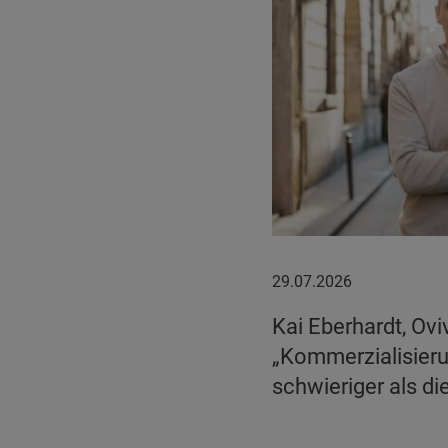
29.07.2026
29.07.2026
Kai Eberhardt, Ovi
„Kommerzialisierun
schwieriger als di