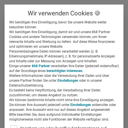
Über uns
Kontakt
Wir verwenden Cookies 🍪
Newsletter
Gespeicherte Beiträge
Wir benötigen Ihre Einwilligung, bevor Sie unsere Website weiter
Suchfeld
besuchen können.
Wir benötigen Ihre Einwilligung, damit wir und unsere 868 Partner
Das kann Konversationelle KI
Cookies und andere Technologien verwenden können, um Ihnen
relevante Inhalte und Werbung zu liefern. Auf diese Weise finanzieren
im patientenzentrierten
Suchen
und optimieren wir unsere Website.
Personenbezogene Daten können verarbeitet werden (z. B.
Marketing
Erkennungsmerkmale, IP-Adressen), z. B. für personalisierte Anzeigen
und Inhalte oder zur Messung von Anzeigen und Inhalten.
Einige unserer
868 Partner
verarbeiten Ihre Daten (jederzeit widerrufbar)
auf der Grundlage eines
berechtigten Interesses
.
field_629ef079ee392
04.12.2023
6 Min Lesezeit
Weitere Informationen über die Verwendung Ihrer Daten und über
unsere Partner finden Sie unter
Einstellungen
oder in unserer
Partner-Content
Datenschutzerklärung.
Es besteht keine Verpflichtung, der Verarbeitung Ihrer Daten
zuzustimmen, um dieses Angebot zu nutzen.
Wir können bestimmte Inhalte nicht ohne Ihre Einwilligung anzeigen.
Sie können Ihre Auswahl jederzeit unter
Einstellungen
widerrufen oder
anpassen. Ihre Auswahl wird nur auf dieses Angebot angewendet.
Bitte beachten Sie, dass aufgrund individueller Einstellungen
möglicherweise nicht alle Funktionen der Website verfügbar sind.