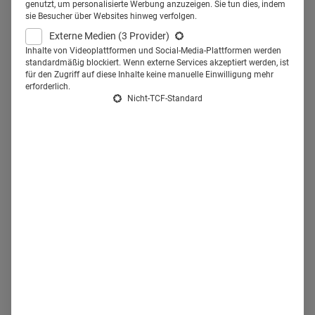
genutzt, um personalisierte Werbung anzuzeigen. Sie tun dies, indem
sie Besucher über Websites hinweg verfolgen.
Externe Medien
(3 Provider)
Was ist Konversationelle AI?
Inhalte von Videoplattformen und Social-Media-Plattformen werden
standardmäßig blockiert. Wenn externe Services akzeptiert werden, ist
für den Zugriff auf diese Inhalte keine manuelle Einwilligung mehr
Konversationelle AI
ist eine Art von künstlicher
erforderlich.
Nicht-TCF-Standard
Intelligenz, die menschliche Unterhaltungen simulieren
kann. Sie arbeitet mit einer Kombination aus Natural
Language Processing (NLP), Grundlagenmodellen
und Machine Learning (ML). Dank Konversationeller
KI
können Systeme also auf scheinbar natürliche
Weise mit Menschen interagieren. Sie lernen
kontinuierlich aus den Interaktionen und verbessern
so die Antwortqualität. Trotz technischer und
leistungsbezogener Fortschritte bedarf es aber einer
erhöhten Sicherheit, bevor sie im Gesundheitsbereich
voll genutzt werden kann.