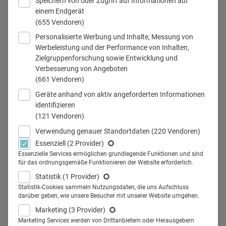
Speichern von oder Zugriff auf Informationen auf
einem Endgerät
(655 Vendoren)
Personalisierte Werbung und Inhalte, Messung von
Werbeleistung und der Performance von Inhalten,
Zielgruppenforschung sowie Entwicklung und
Verbesserung von Angeboten
Teilen
(661 Vendoren)
Geräte anhand von aktiv angeforderten Informationen
Konversationelle KI ermöglicht Healthcare-Marken nicht
identifizieren
(121 Vendoren)
nur den Dialog mit Kunden und Kundinnen, sondern auch
Verwendung genauer Standortdaten
(220 Vendoren)
ein tieferes Verständnis ihrer Bedürfnisse. Briana Bolger-
Essenziell
(2 Provider)
Schuth, Head of Creative bei cyperfection, über Cases,
Essenzielle Services ermöglichen grundlegende Funktionen und sind
Chancen und Hürden.
für das ordnungsgemäße Funktionieren der Website erforderlich.
Marken, die tatsächlich
mit ihren Kunden
sprechen?
Statistik
(1 Provider)
Statistik-Cookies sammeln Nutzungsdaten, die uns Aufschluss
Generative künstliche Intelligenz (KI) macht auch das
darüber geben, wie unsere Besucher mit unserer Website umgehen.
bereits möglich: in inhaltlich professionellen Rollen,
Marketing
(3 Provider)
menschlich, persönlich, einfühlsam und beratend.
Marketing Services werden von Drittanbietern oder Herausgebern