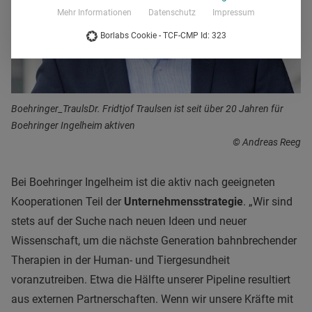
Mehr Informationen
Datenschutz
Impressum
Borlabs Cookie - TCF-CMP Id: 323
Boehringer_TraulsDr. Fridtjof Traulsen ist seit über 20 Jahren für
Boehringer Ingelheim aktiven
© Andreas Reeg
Bei Boehringer Ingelheim ist die aktiv nach geeigneten
Kooperationen Teil der
Unternehmensstrategie
. „Wir sind
stets auf der Suche nach neuen Ideen und neuer
Wissenschaft, um die nächste Generation bahnbrechender
Therapien in der Human- und Tiergesundheit
voranzutreiben. Etwa die Hälfte unserer Pipeline resultiert
aus externen Partnerschaften. Wenn wir unsere Kräfte mit