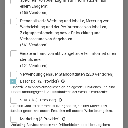
Speichern von oder Zugriff auf Informationen auf
einem Endgerät
(655 Vendoren)
Personalisierte Werbung und Inhalte, Messung von
Zwei der wichtigsten Vorteile von Kooperationen sind die
Werbeleistung und der Performance von Inhalten,
Kostenreduktion und Risikoteilung
Zielgruppenforschung sowie Entwicklung und
© mpix-foto / Adobe Stock (Canva)
Verbesserung von Angeboten
(661 Vendoren)
Geräte anhand von aktiv angeforderten Informationen
identifizieren
Teilen
(121 Vendoren)
Verwendung genauer Standortdaten
(220 Vendoren)
Essenziell
(2 Provider)
Die Kooperationen zwischen Pharmaunternehmen
Essenzielle Services ermöglichen grundlegende Funktionen und sind
haben sich in den letzten Jahrzehnten erheblich
für das ordnungsgemäße Funktionieren der Website erforderlich.
verändert und intensiviert. In den 1980er und 1990er
Statistik
(1 Provider)
Jahren waren Kooperationen in der Pharmaindustrie
Statistik-Cookies sammeln Nutzungsdaten, die uns Aufschluss
darüber geben, wie unsere Besucher mit unserer Website umgehen.
eher selten und meist auf spezifische
Marketing
(3 Provider)
Forschungsprojekte beschränkt. Doch mit dem
Marketing Services werden von Drittanbietern oder Herausgebern
Fortschritt der Biotechnologie und der