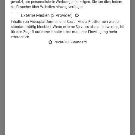
genutzt, um personalisierte Werbung anzuzeigen. Sie tun dies, indem
zunehmenden Komplexität der
sie Besucher über Websites hinweg verfolgen.
Arzneimittelentwicklung wurden strategische
Externe Medien
(3 Provider)
Inhalte von Videoplattformen und Social-Media-Plattformen werden
Partnerschaften immer wichtiger.
standardmäßig blockiert. Wenn externe Services akzeptiert werden, ist
für den Zugriff auf diese Inhalte keine manuelle Einwilligung mehr
erforderlich.
Nicht-TCF-Standard