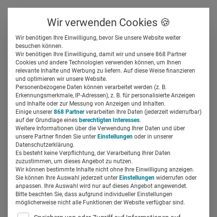
Über uns
Kontakt
Wir verwenden Cookies 🍪
Newsletter
Gespeicherte Beiträge
Wir benötigen Ihre Einwilligung, bevor Sie unsere Website weiter
Suchfeld
besuchen können.
Wir benötigen Ihre Einwilligung, damit wir und unsere 868 Partner
Let’s work together: Wenn
Cookies und andere Technologien verwenden können, um Ihnen
relevante Inhalte und Werbung zu liefern. Auf diese Weise finanzieren
Pharmaunternehmen
Suchen
und optimieren wir unsere Website.
Personenbezogene Daten können verarbeitet werden (z. B.
kooperieren
Erkennungsmerkmale, IP-Adressen), z. B. für personalisierte Anzeigen
und Inhalte oder zur Messung von Anzeigen und Inhalten.
Einige unserer
868 Partner
verarbeiten Ihre Daten (jederzeit widerrufbar)
auf der Grundlage eines
berechtigten Interesses
.
Miriam Mirza
30.09.2024
4 Min Lesezeit
Weitere Informationen über die Verwendung Ihrer Daten und über
unsere Partner finden Sie unter
Einstellungen
oder in unserer
Datenschutzerklärung.
Es besteht keine Verpflichtung, der Verarbeitung Ihrer Daten
zuzustimmen, um dieses Angebot zu nutzen.
Wir können bestimmte Inhalte nicht ohne Ihre Einwilligung anzeigen.
Sie können Ihre Auswahl jederzeit unter
Einstellungen
widerrufen oder
anpassen. Ihre Auswahl wird nur auf dieses Angebot angewendet.
Bitte beachten Sie, dass aufgrund individueller Einstellungen
möglicherweise nicht alle Funktionen der Website verfügbar sind.