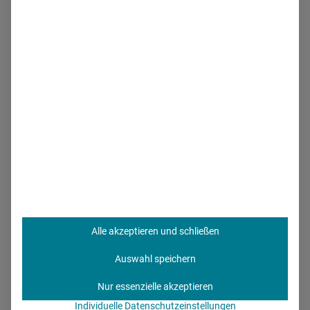
Schließt es sich allerdings mit anderen zusammen, bietet
sich die Möglichkeit einer
globalen Reichweite
. So können
neue Märkte erschlossen und regulatorische Hürden
leichter überwunden werden. In einer globalisierten Welt, in
der der Zugang zu internationalen Märkten entscheidend
für den Erfolg eines Produkts sein kann, ist das besonders
wichtig.
Alle akzeptieren und schließen
Auswahl speichern
Nur essenzielle akzeptieren
Individuelle Datenschutzeinstellungen