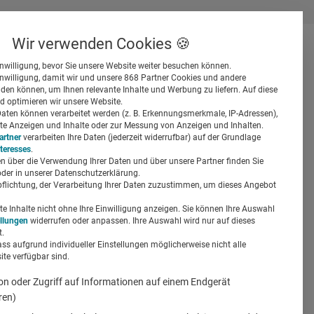
Wir verwenden Cookies 🍪
inwilligung, bevor Sie unsere Website weiter besuchen können.
inwilligung, damit wir und unsere 868 Partner Cookies und andere
er
en können, um Ihnen relevante Inhalte und Werbung zu liefern. Auf diese
d optimieren wir unsere Website.
ten können verarbeitet werden (z. B. Erkennungsmerkmale, IP-Adressen),
ierte Anzeigen und Inhalte oder zur Messung von Anzeigen und Inhalten.
artner
verarbeiten Ihre Daten (jederzeit widerrufbar) auf der Grundlage
nteresses
.
n über die Verwendung Ihrer Daten und über unsere Partner finden Sie
Suchen
der in unserer Datenschutzerklärung.
pflichtung, der Verarbeitung Ihrer Daten zuzustimmen, um dieses Angebot
hten?
 Inhalte nicht ohne Ihre Einwilligung anzeigen. Sie können Ihre Auswahl
ellungen
widerrufen oder anpassen. Ihre Auswahl wird nur auf dieses
.
ass aufgrund individueller Einstellungen möglicherweise nicht alle
te verfügbar sind.
Partner-Content
on oder Zugriff auf Informationen auf einem Endgerät
ren)