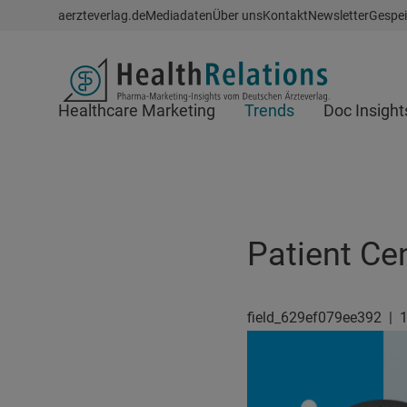
Schnellzugriff
aerzteverlag.de
Mediadaten
Über uns
Kontakt
Newsletter
Gespei
Header
Healthcare Marketing
Trends
Doc Insight
Suchfeld
Patient Cen
field_629ef079ee392
|