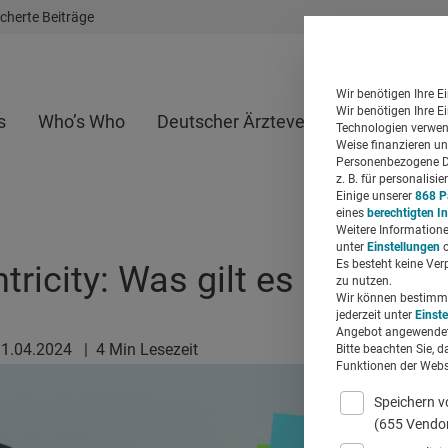
cherte Beiträge
Wir benötigen Ihre E
Wir benötigen Ihre E
s
Who’s Who
Deutscher Ärzteverlag
Whitepap
Technologien verwend
Weise finanzieren un
Personenbezogene Da
z. B. für personalis
Einige unserer
868 P
eines
berechtigten I
Weitere Informatione
unter
Einstellungen
o
Es besteht keine Ver
tricity: Was gilt es zu beac
zu nutzen.
Wir können bestimmte
jederzeit unter
Einst
Angebot angewendet
11.04.2024
|
4 Min Lesezeit
Bitte beachten Sie, d
Funktionen der Websi
Speichern v
(655 Vendo