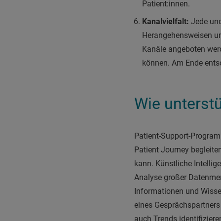
Patient:innen.
Kanalvielfalt:
Jede und 
Herangehensweisen und 
Kanäle angeboten werd
können. Am Ende entsc
Wie unterstü
Patient-Support-Programm
Patient Journey begleite
kann. Künstliche Intellig
Analyse großer Datenmen
Informationen und Wissen
eines Gesprächspartners
auch Trends identifizier