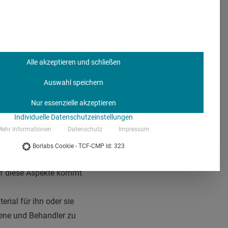
 erleichtern. Patient
esserung des
ezeptpflichtigen
nteraktiven
Alle akzeptieren und schließen
s noch in den
Auswahl speichern
rößere Rolle bei der
Nur essenzielle akzeptieren
Individuelle Datenschutzeinstellungen
ehr Informationen
Datenschutz
Impressum
t Support
Borlabs Cookie - TCF-CMP Id: 323
Auf diese Aspekte kommt
erial für ihn oder sie
fene und Behandler zu