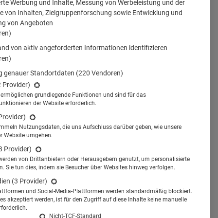
erte Werbung und Inhalte, Messung von Werbeleistung und der
 von Inhalten, Zielgruppenforschung sowie Entwicklung und
ng von Angeboten
ren)
nd von aktiv angeforderten Informationen identifizieren
ren)
 genauer Standortdaten
(220 Vendoren)
2 Provider)
s ermöglichen grundlegende Funktionen und sind für das
tionieren der Website erforderlich.
Provider)
ammeln Nutzungsdaten, die uns Aufschluss darüber geben, wie unsere
er Website umgehen.
3 Provider)
werden von Drittanbietern oder Herausgebern genutzt, um personalisierte
 Sie tun dies, indem sie Besucher über Websites hinweg verfolgen.
dien
(3 Provider)
attformen und Social-Media-Plattformen werden standardmäßig blockiert.
s akzeptiert werden, ist für den Zugriff auf diese Inhalte keine manuelle
forderlich.
Nicht-TCF-Standard