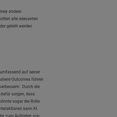
urney andere
llten alle relevanten
er geteilt werden
n umfassend auf seiner
Patient-Outcomes führen
 verbessern: Durch die
dafür sorgen, dass
könnte sogar die Rolle
teraktionen kann KI
oder zum Auftreten von