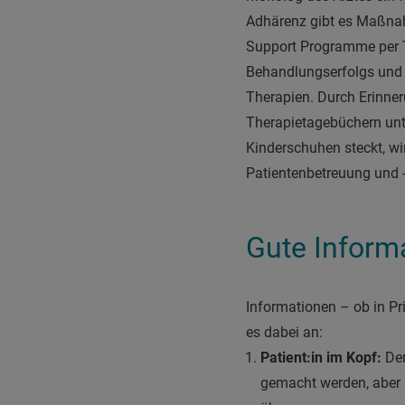
Adhärenz gibt es Maßnahm
Support Programme per T
Behandlungserfolgs und d
Therapien. Durch Erinner
Therapietagebüchern unt
Kinderschuhen steckt, wi
Patientenbetreuung und
Gute Informa
Informationen – ob in Pr
es dabei an:
Patient:in im Kopf:
Der
gemacht werden, aber l