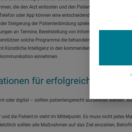
en, die den Arzt entlasten und den Patient:innen mehr Teilhabe
elefon oder App können eine entscheidende Rolle bei der Verb
er Steigerung der Patientenbindung spielen, insbesondere bei r
ungen an Termine, Bereitstellung von Informationen, bis hin zu i
erstützen solche Programme die behandelnde Praxis. Obwohl e
rd Künstliche Intelligenz in den kommenden Jahren eine immer g
 -kommunikation einnehmen.
M
tionen für erfolgreichen Patien
int oder digital – sollten patientengerecht aufbereitet werden. 
 und die Patient:in steht im Mittelpunkt. Es muss nicht jedes Mat
etztlich sollten alle Maßnahmen auf das Ziel einzahlen, Betrof