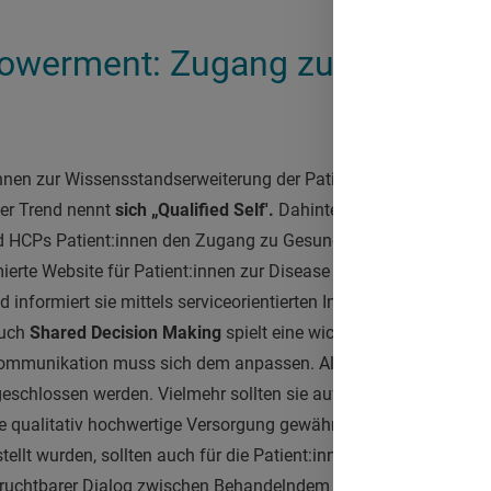
owerment: Zugang zu Informat
n zur Wissensstandserweiterung der Patient:innen und zur En
ser Trend nennt
sich „Qualified Self'.
Dahinter verbirgt sich die I
CPs Patient:innen den Zugang zu Gesundheitsinformationen erl
rte Website für Patient:innen zur Disease Awareness holt die B
informiert sie mittels serviceorientierten Inhalten, die fachlich
Auch
Shared Decision Making
spielt eine wichtige Rolle. Patient
 Kommunikation muss sich dem anpassen. All dies darf nicht da
schlossen werden. Vielmehr sollten sie auf den neuen Patiente
e qualitativ hochwertige Versorgung gewährleisten zu können. I
stellt wurden, sollten auch für die Patient:innen erstellt werden.
fruchtbarer Dialog zwischen Behandelndem und Betroffenen. 