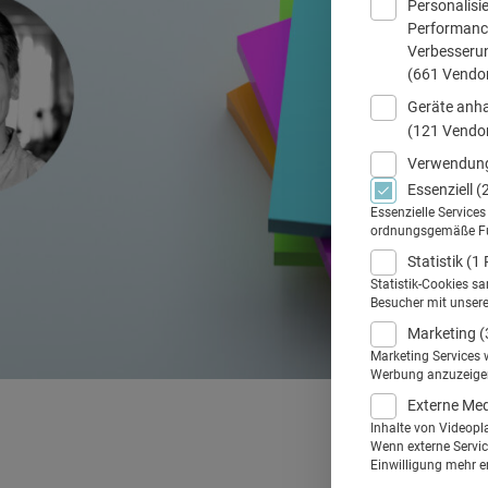
Personalisi
Performance
Verbesseru
(661 Vendo
Geräte anha
(121 Vendo
Verwendung
Essenziell
(
Essenzielle Service
ordnungsgemäße Funk
Statistik
(1 
Statistik-Cookies s
Besucher mit unser
Marketing
(
Marketing Services 
Werbung anzuzeigen.
Externe Me
Inhalte von Videopl
Wenn externe Service
Einwilligung mehr er