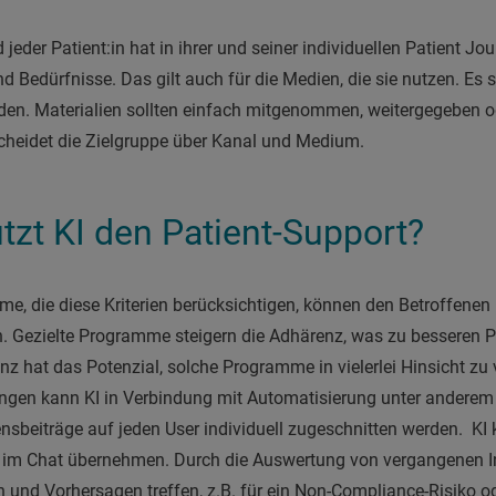
jeder Patient:in hat in ihrer und seiner individuellen Patient Jo
Bedürfnisse. Das gilt auch für die Medien, die sie nutzen. Es so
en. Materialien sollten einfach mitgenommen, weitergegeben od
heidet die Zielgruppe über Kanal und Medium.
tzt KI den Patient-Support?
e, die diese Kriterien berücksichtigen, können den Betroffene
n. Gezielte Programme steigern die Adhärenz, was zu besseren 
enz hat das Potenzial, solche Programme in vielerlei Hinsicht zu
gen kann KI in Verbindung mit Automatisierung unter anderem 
sbeiträge auf jeden User individuell zugeschnitten werden. KI 
 im Chat übernehmen. Durch die Auswertung von vergangenen In
en und Vorhersagen treffen, z.B. für ein Non-Compliance-Risiko 