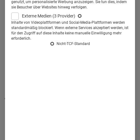
exklusives Whitepaper bietet einen tiefgehenden
genutzt, um personalisierte Werbung anzuzeigen. Sie tun dies, indem
sie Besucher über Websites hinweg verfolgen.
Einblick in die Rolle von KI bei der Optimierung der
Externe Medien
(3 Provider)
Patient Journey, der Entwicklung effektiver
Inhalte von Videoplattformen und Social-Media-Plattformen werden
Marketingstrategien und der Nutzung innovativer
standardmäßig blockiert. Wenn externe Services akzeptiert werden, ist
für den Zugriff auf diese Inhalte keine manuelle Einwilligung mehr
Datenräume zur Beschleunigung von
erforderlich.
Entscheidungsprozessen.
Nicht-TCF-Standard
Was Sie im Whitepaper erwartet:
Datenräume & Datenschutz
Matthieu-P. Schapranow: „Das Teilen von Daten über
Unternehmensgrenzen
hinweg ist ein sehr guter
Ansatz“
Künstliche Intelligenz erkennt relevante Muster in
riesigen Datenmengen, dadurch können die