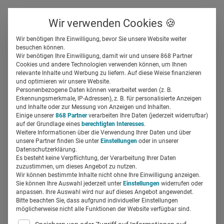
Über uns
Kontakt
Wir verwenden Cookies 🍪
Newsletter
Gespeicherte Beiträge
Wir benötigen Ihre Einwilligung, bevor Sie unsere Website weiter
Suchfeld
besuchen können.
Wir benötigen Ihre Einwilligung, damit wir und unsere 868 Partner
Daten & KI
Cookies und andere Technologien verwenden können, um Ihnen
relevante Inhalte und Werbung zu liefern. Auf diese Weise finanzieren
Suchen
und optimieren wir unsere Website.
Silja Elfers
28.05.2024
1 Min Lesezeit
Personenbezogene Daten können verarbeitet werden (z. B.
Erkennungsmerkmale, IP-Adressen), z. B. für personalisierte Anzeigen
und Inhalte oder zur Messung von Anzeigen und Inhalten.
Einige unserer
868 Partner
verarbeiten Ihre Daten (jederzeit widerrufbar)
auf der Grundlage eines
berechtigten Interesses
.
Weitere Informationen über die Verwendung Ihrer Daten und über
unsere Partner finden Sie unter
Einstellungen
oder in unserer
Datenschutzerklärung.
Es besteht keine Verpflichtung, der Verarbeitung Ihrer Daten
zuzustimmen, um dieses Angebot zu nutzen.
Wir können bestimmte Inhalte nicht ohne Ihre Einwilligung anzeigen.
Sie können Ihre Auswahl jederzeit unter
Einstellungen
widerrufen oder
anpassen. Ihre Auswahl wird nur auf dieses Angebot angewendet.
Bitte beachten Sie, dass aufgrund individueller Einstellungen
möglicherweise nicht alle Funktionen der Website verfügbar sind.
Whitepaper Daten & KI