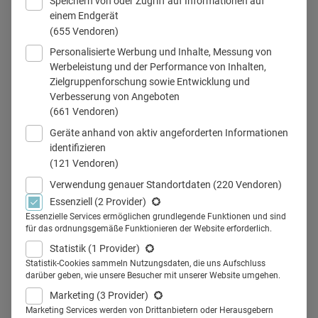
Speichern von oder Zugriff auf Informationen auf
einem Endgerät
(655 Vendoren)
Personalisierte Werbung und Inhalte, Messung von
Teilen
Werbeleistung und der Performance von Inhalten,
Zielgruppenforschung sowie Entwicklung und
Verbesserung von Angeboten
(661 Vendoren)
Whitepaper: Künstliche
Geräte anhand von aktiv angeforderten Informationen
Intelligenz im Pharma- und
identifizieren
(121 Vendoren)
Healthcare-Marketing – Chancen,
Verwendung genauer Standortdaten
(220 Vendoren)
Herausforderungen und Best
Essenziell
(2 Provider)
Essenzielle Services ermöglichen grundlegende Funktionen und sind
Practices
für das ordnungsgemäße Funktionieren der Website erforderlich.
Statistik
(1 Provider)
Statistik-Cookies sammeln Nutzungsdaten, die uns Aufschluss
In einer zunehmend datengetriebenen Welt
darüber geben, wie unsere Besucher mit unserer Website umgehen.
verändert Künstliche Intelligenz (KI) das Pharma-
Marketing
(3 Provider)
und Healthcare-Marketing grundlegend. Unser
Marketing Services werden von Drittanbietern oder Herausgebern