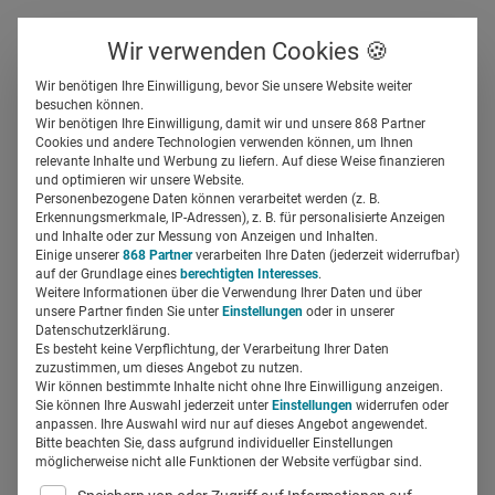
Über uns
Kontakt
Wir verwenden Cookies 🍪
Newsletter
Gespeicherte Beiträge
Wir benötigen Ihre Einwilligung, bevor Sie unsere Website weiter
Suchfeld
besuchen können.
Wir benötigen Ihre Einwilligung, damit wir und unsere 868 Partner
Alja Michalczyk, MCG:
Cookies und andere Technologien verwenden können, um Ihnen
relevante Inhalte und Werbung zu liefern. Auf diese Weise finanzieren
„Wichtig sind: Nahbarkeit
Suchen
und optimieren wir unsere Website.
Personenbezogene Daten können verarbeitet werden (z. B.
und schnelle Umsetzung“
Erkennungsmerkmale, IP-Adressen), z. B. für personalisierte Anzeigen
und Inhalte oder zur Messung von Anzeigen und Inhalten.
Einige unserer
868 Partner
verarbeiten Ihre Daten (jederzeit widerrufbar)
auf der Grundlage eines
berechtigten Interesses
.
field_5e32db3c32ce8
20.05.2022
4 Min Lesezeit
Weitere Informationen über die Verwendung Ihrer Daten und über
unsere Partner finden Sie unter
Einstellungen
oder in unserer
Anzeige
Datenschutzerklärung.
Es besteht keine Verpflichtung, der Verarbeitung Ihrer Daten
zuzustimmen, um dieses Angebot zu nutzen.
Wir können bestimmte Inhalte nicht ohne Ihre Einwilligung anzeigen.
Sie können Ihre Auswahl jederzeit unter
Einstellungen
widerrufen oder
anpassen. Ihre Auswahl wird nur auf dieses Angebot angewendet.
Bitte beachten Sie, dass aufgrund individueller Einstellungen
möglicherweise nicht alle Funktionen der Website verfügbar sind.