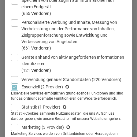
Speichern von oder Zugriff auf Informationen auf
einem Endgerät
(655 Vendoren)
Personalisierte Werbung und Inhalte, Messung von
Seit fünf Jahren ist Alja Michalczyk Mitglied der Geschäftsleitung bei
Werbeleistung und der Performance von Inhalten,
der Düsseldorfer Kommunikationsagentur MCG Medical Consulting
Zielgruppenforschung sowie Entwicklung und
Group. Vor zwei Jahren übernahm sie on top die Führung der Event-
Verbesserung von Angeboten
Unit. © Christian Lord Otto
(661 Vendoren)
Geräte anhand von aktiv angeforderten Informationen
identifizieren
(121 Vendoren)
Teilen
Verwendung genauer Standortdaten
(220 Vendoren)
Essenziell
(2 Provider)
Essenzielle Services ermöglichen grundlegende Funktionen und sind
Seit fünf Jahren ist Alja Michalczyk Mitglied der
für das ordnungsgemäße Funktionieren der Website erforderlich.
Geschäftsleitung bei der Düsseldorfer
Statistik
(1 Provider)
Kommunikationsagentur MCG Medical Consulting Group.
Statistik-Cookies sammeln Nutzungsdaten, die uns Aufschluss
darüber geben, wie unsere Besucher mit unserer Website umgehen.
Der Mix aus Operativem und Strategischem ist ihr
Marketing
(3 Provider)
persönlicher Erfolgsmotor.
Marketing Services werden von Drittanbietern oder Herausgebern