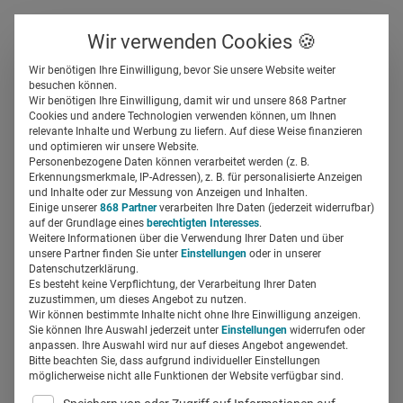
Über uns
Kontakt
Wir verwenden Cookies 🍪
Newsletter
Gespeicherte Beiträge
Wir benötigen Ihre Einwilligung, bevor Sie unsere Website weiter
Suchfeld
besuchen können.
Wir benötigen Ihre Einwilligung, damit wir und unsere 868 Partner
Prüfsiegel für Health-Apps:
Cookies und andere Technologien verwenden können, um Ihnen
relevante Inhalte und Werbung zu liefern. Auf diese Weise finanzieren
Mehr Qualität statt bunter
Suchen
und optimieren wir unsere Website.
Personenbezogene Daten können verarbeitet werden (z. B.
Vielfalt?
Erkennungsmerkmale, IP-Adressen), z. B. für personalisierte Anzeigen
und Inhalte oder zur Messung von Anzeigen und Inhalten.
Einige unserer
868 Partner
verarbeiten Ihre Daten (jederzeit widerrufbar)
auf der Grundlage eines
berechtigten Interesses
.
Regine Marxen
18.07.2018
7 Min Lesezeit
Weitere Informationen über die Verwendung Ihrer Daten und über
unsere Partner finden Sie unter
Einstellungen
oder in unserer
Datenschutzerklärung.
Es besteht keine Verpflichtung, der Verarbeitung Ihrer Daten
zuzustimmen, um dieses Angebot zu nutzen.
Wir können bestimmte Inhalte nicht ohne Ihre Einwilligung anzeigen.
Sie können Ihre Auswahl jederzeit unter
Einstellungen
widerrufen oder
anpassen. Ihre Auswahl wird nur auf dieses Angebot angewendet.
Bitte beachten Sie, dass aufgrund individueller Einstellungen
möglicherweise nicht alle Funktionen der Website verfügbar sind.