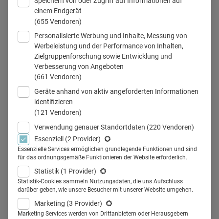
Speichern von oder Zugriff auf Informationen auf
einem Endgerät
(655 Vendoren)
Personalisierte Werbung und Inhalte, Messung von
©istock/BiancaGrueneberg
Werbeleistung und der Performance von Inhalten,
Zielgruppenforschung sowie Entwicklung und
Verbesserung von Angeboten
(661 Vendoren)
Teilen
Geräte anhand von aktiv angeforderten Informationen
identifizieren
(121 Vendoren)
Verwendung genauer Standortdaten
(220 Vendoren)
Essenziell
(2 Provider)
Sind Qualitätssiegel für Health-
Essenzielle Services ermöglichen grundlegende Funktionen und sind
für das ordnungsgemäße Funktionieren der Website erforderlich.
Apps wirklich sinnvoll? Ja, sagen
Statistik
(1 Provider)
HealthOn-Präsidentin Ursula
Statistik-Cookies sammeln Nutzungsdaten, die uns Aufschluss
darüber geben, wie unsere Besucher mit unserer Website umgehen.
Kramer und vfa-
Marketing
(3 Provider)
Marketing Services werden von Drittanbietern oder Herausgebern